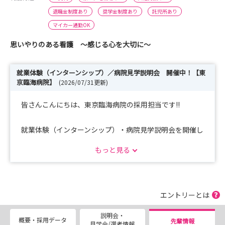
退職金制度あり
奨学金制度あり
託児所あり
マイカー通勤OK
思いやりのある看護 ～感じる心を大切に～
就業体験（インターンシップ）／病院見学説明会 開催中！【東
京臨海病院】
(2026/07/31更新)
皆さんこんにちは、東京臨海病院の採用担当です!!
就業体験（インターンシップ）・病院見学説明会を開催し
ています。
もっと見る
★就業体験（インターンシップ） 13:00～16:00 半日コ
ース
２７卒生向け：２月・３月
エントリーとは
２８卒生向け：７月・８月
説明会・
概要・採用データ
先輩情報
見学会/選考情報