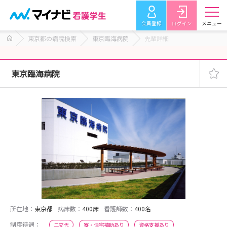
会員登録
ログイン
メニュー
東京都の病院検索
東京臨海病院
先輩詳細
東京臨海病院
所在地：
東京都
病床数：
400床
看護師数：
400名
制度待遇：
二交代
寮・住宅補助あり
資格支援あり