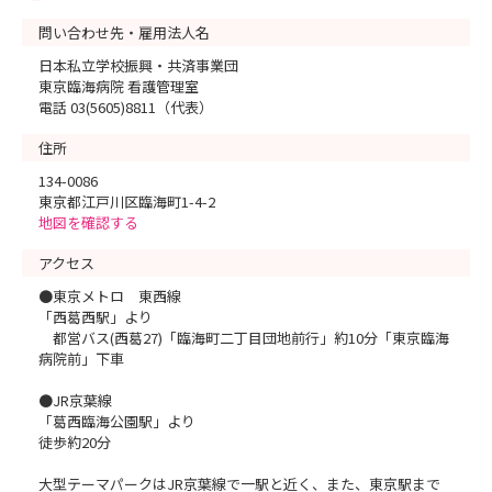
問い合わせ先・雇用法人名
日本私立学校振興・共済事業団
東京臨海病院 看護管理室
電話 03(5605)8811（代表）
住所
134-0086
東京都江戸川区臨海町1-4-2
地図を確認する
アクセス
●東京メトロ 東西線
「西葛西駅」より
都営バス(西葛27)「臨海町二丁目団地前行」約10分「東京臨海
病院前」下車
●JR京葉線
「葛西臨海公園駅」より
徒歩約20分
大型テーマパークはJR京葉線で一駅と近く、また、東京駅まで