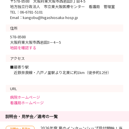
〒578-8588 大阪府東大阪市西岩田3丁目4-5
地方独立行政法人 市立東大阪医療センター 看護局 管理室
TEL：06-6781-5101
Email：kangobu@higashiosaka-hosp.jp
住所
578-8588
大阪府東大阪市西岩田3－4－5
地図を確認する
アクセス
■最寄り駅
近鉄奈良線・八戸ノ里駅より北東に約1km（徒歩約12分）
URL
病院ホームページ
看護局ホームページ
説明会・見学会／選考の一覧
2026年度 夏のインターンシップ受付開始！当
説明会・見学会