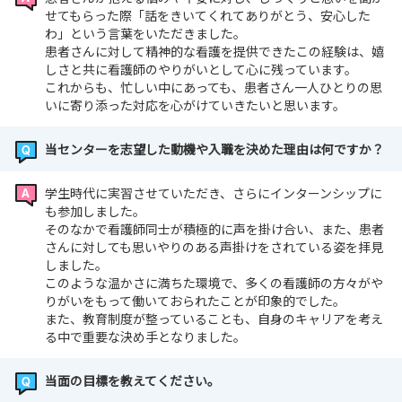
せてもらった際「話をきいてくれてありがとう、安心した
🤖 病院見学会開催中！
わ」という言葉をいただきました。
患者さんに対して精神的な看護を提供できたこの経験は、嬉
休日開催で、AIロボット手術機器なども見学可能！
しさと共に看護師のやりがいとして心に残っています。
先輩との交流会もあり、当センターの魅力を肌で感じてい
これからも、忙しい中にあっても、患者さん一人ひとりの思
ただけます🌈
いに寄り添った対応を心がけていきたいと思います。
当センターを志望した動機や入職を決めた理由は何ですか？
学生時代に実習させていただき、さらにインターンシップに
も参加しました。
そのなかで看護師同士が積極的に声を掛け合い、また、患者
さんに対しても思いやりのある声掛けをされている姿を拝見
しました。
このような温かさに満ちた環境で、多くの看護師の方々がや
りがいをもって働いておられたことが印象的でした。
また、教育制度が整っていることも、自身のキャリアを考え
る中で重要な決め手となりました。
当面の目標を教えてください。