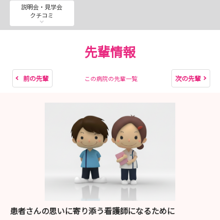
冬季・春季のインターンシップのご参加お待ちしておりま
説明会・見学会
クチコミ
す。
詳しくは、当センターのホームページよりチェックしてく
先輩情報
ださいね🌟
前の先輩
次の先輩
この病院の先輩一覧
・・・・・・・・・・・・・・・・・・・・・・・・・・
・・・・・・・・・・・・・・
病院ホームページでは、動画や写真をたくさん掲載中で
す。たくさんの情報を掲載しておりますので、チェックし
てください
看護局サイトではブログをアップしています📸
新規採用者の様子やインターンシップの風景もぜひチェッ
クしてください🌸
患者さんの思いに寄り添う看護師になるために