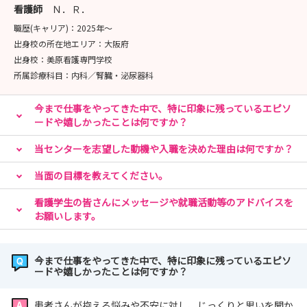
看護師
Ｎ．Ｒ．
✨当センターの魅力とは？！✨
職歴(キャリア)：
2025年〜
“あなたの成長をみんなで支える” — それが私たちの継続
出身校の所在地エリア：
大阪府
教育です。
出身校：
美原看護専門学校
所属診療科目：
内科／腎臓・泌尿器科
🩺 教育体制はさらに進化！
今まで仕事をやってきた中で、特に印象に残っているエピソ
ラダー別研修・チューター制度に加えて
ードや嬉しかったことは何ですか？
どの段階でもキャリアアップできる【選択研修】を導入し
ています！
当センターを志望した動機や入職を決めた理由は何ですか？
教育体制はますます充実しています✨
当面の目標を教えてください。
まずは病院見学会で、教育支援・福利厚生・先輩看護師と
の交流会を体感してください♪
看護学生の皆さんにメッセージや就職活動等のアドバイスを
お願いします。
内容：教育体制・勤務体制・福利厚生の紹介、病棟体験、
今まで仕事をやってきた中で、特に印象に残っているエピソ
先輩との交流会など
ードや嬉しかったことは何ですか？
先輩のリアルな声を聞いて、気になることを何でも質問し
てください😊
患者さんが抱える悩みや不安に対し、じっくりと思いを聞か