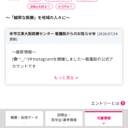
退職金制度あり
託児所あり
～「誠実な医療」を地域の人々に～
🌸市立東大阪医療センター 看護局からのお知らせ🌸
(2026/07/24
更新)
～最新情報～
(✿◠‿◠)🌹Instagramを開催しました～看護局の公式ア
カウントです
ここでは、看護師の働く様子や教育体制、院内イベントな
もっと見る
ど、採用情報など発信していきます、是非ご覧ください💛
エントリーとは
✨インターンシップ（職業体験）✨
説明会・
夏のインターンシップ（職業体験）は、多くの看護学生さ
概要・採用データ
先輩情報
見学会/選考情報
んに応募いただき、受付を終了しました。