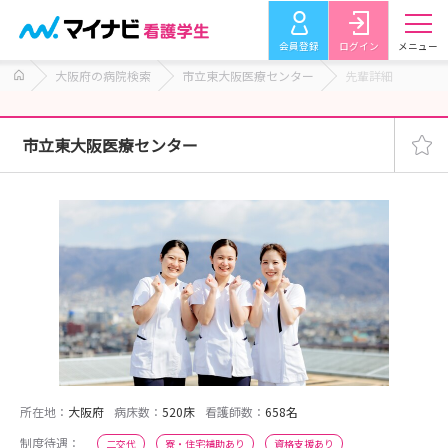
会員登録
ログイン
メニュー
大阪府の病院検索
市立東大阪医療センター
先輩詳細
市立東大阪医療センター
所在地：
大阪府
病床数：
520床
看護師数：
658名
制度待遇：
二交代
寮・住宅補助あり
資格支援あり