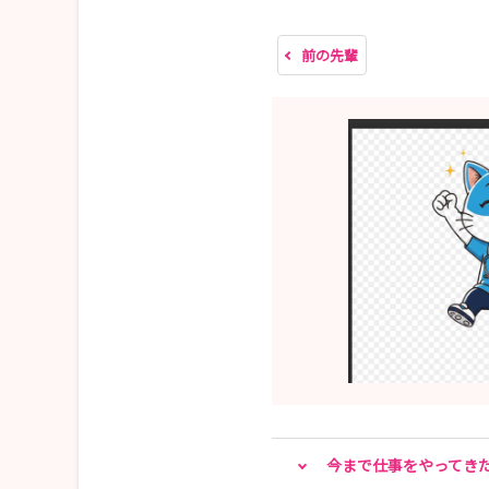
前の先輩
病院ホームページでは、動画や写真をたくさん掲
看護局サイトではブログをアップしています📸
新規採用者の様子やインターンシップの風景もぜひ
✨当センターの魅力とは？！✨
“あなたの成長をみんなで支える” — それが私た
🩺 教育体制はさらに進化！
ラダー別研修・チューター制度に加えて
どの段階でもキャリアアップできる【選択研修】
教育体制はますます充実しています✨
まずは病院見学会で、教育支援・福利厚生・先輩
今まで仕事をやってき
内容：教育体制・勤務体制・福利厚生の紹介、病