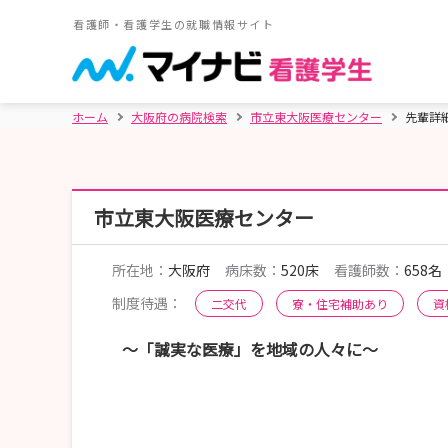
看護師・看護学生の就職情報サイト
ホーム
大阪府の病院検索
市立東大阪医療センター
先輩詳
市立東大阪医療センター
所在地：
大阪府
病床数：
520床
看護師数：
658名
制度待遇：
二交代
寮・住宅補助あり
資
～「誠実な医療」を地域の人々に～