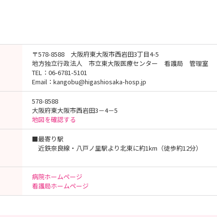
〒578-8588 大阪府東大阪市西岩田3丁目4-5
地方独立行政法人 市立東大阪医療センター 看護局 管理室
TEL：06-6781-5101
Email：kangobu@higashiosaka-hosp.jp
578-8588
大阪府東大阪市西岩田3－4－5
地図を確認する
■最寄り駅
近鉄奈良線・八戸ノ里駅より北東に約1km（徒歩約12分）
病院ホームページ
看護局ホームページ