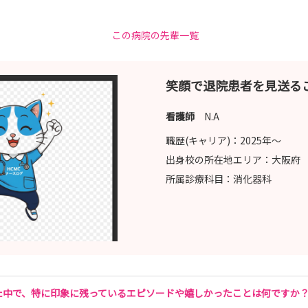
この病院の先輩一覧
載中です。たくさんの情報を掲載しておりますので、チェックしてくだ
チェックしてください🌸
笑顔で退院患者を見送る
看護師
N.A
職歴(キャリア)：
2025年〜
ちの継続教育です。
出身校の所在地エリア：
大阪府
所属診療科目：
消化器科
を導入しています！
看護師との交流会を体感してください♪
た中で、特に印象に残っているエピソードや嬉しかったことは何ですか
棟体験、先輩との交流会など