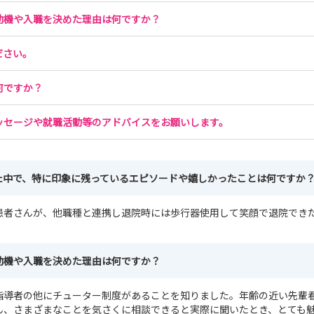
質問してください😊
動機や入職を決めた理由は何ですか？
ださい。
！
じていただけます🌈
何ですか？
ッセージや就職活動等のアドバイスをお願いします。
た中で、特に印象に残っているエピソードや嬉しかったことは何ですか
患者さんが、他職種と連携し退院時には歩行器使用して笑顔で退院でき
動機や入職を決めた理由は何ですか？
指導者の他にチューター制度があることを知りました。年齢の近い先輩
ん、さまざまなことを気さくに相談できると実際に聞いたとき、とても