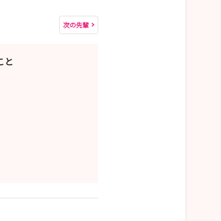
次の先輩
さい
こと
？