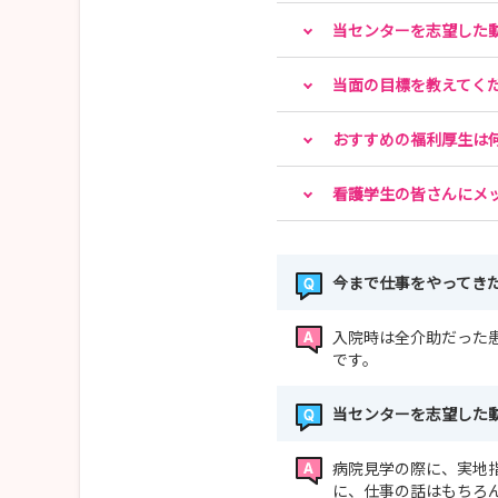
先輩のリアルな声を聞いて、気になることを何でも
当センターを志望した
🤖 病院見学会開催中！
当面の目標を教えてく
休日開催で、AIロボット手術機器なども見学可能
先輩との交流会もあり、当センターの魅力を肌で感
おすすめの福利厚生は
看護学生の皆さんにメ
今まで仕事をやってき
入院時は全介助だった
です。
当センターを志望した
病院見学の際に、実地
に、仕事の話はもちろ