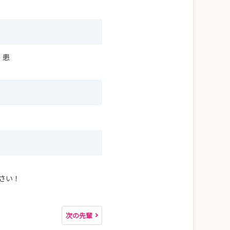
、患
さい！
次の先輩