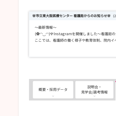
🌸市立東大阪医療センター 看護局からのお知らせ🌸
(
～最新情報～
(✿◠‿◠)🌹Instagramを開催しました～看護
ここでは、看護師の働く様子や教育体制、院内イ
✨インターンシップ（職業体験）✨
夏のインターンシップ（職業体験）は、多くの看
冬季・春季のインターンシップのご参加お待ちし
説明会・
概要・採用データ
詳しくは、当センターのホームページよりチェック
見学会/選考情報
・・・・・・・・・・・・・・・・・・・・・・