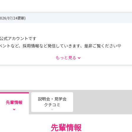
2026/07/24更新)
局の公式アカウントです
ベントなど、採用情報など発信していきます、是非ご覧ください💛
もっと見る
護学生さんに応募いただき、受付を終了しました。
ております。
説明会・見学会
先輩情報
してくださいね🌟
クチコミ
先輩情報
・・・・・・・・・・・・・・・・・・