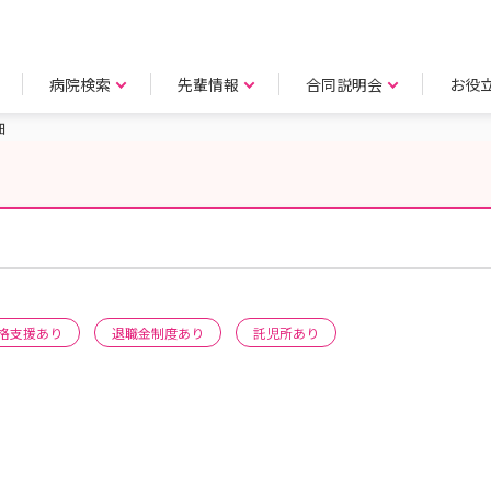
病院検索
先輩情報
合同説明会
お役
細
格支援あり
退職金制度あり
託児所あり