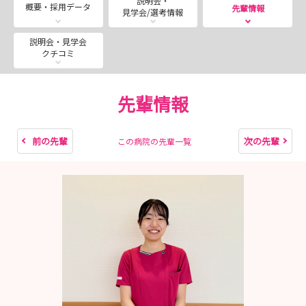
説明会・
１Day仕事体験 半日コース（午後）と合わせて参加で
概要・採用データ
先輩情報
見学会/選考情報
きます。皆さんの応募をお待ちしています✨
説明会・見学会
クチコミ
〇「2分でわかる新人研修」の動画を新しく公開しまし
た。是非見てくださいね！
先輩情報
前の先輩
次の先輩
この病院の先輩一覧