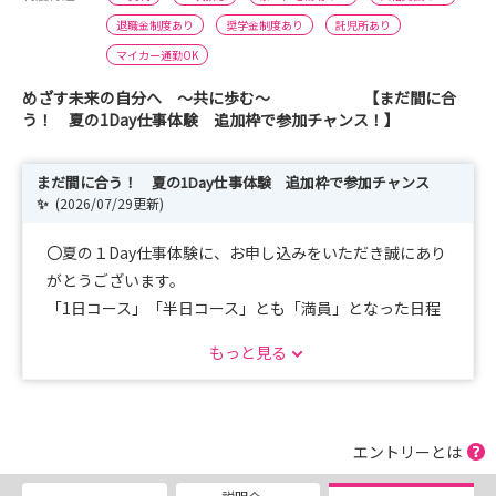
退職金制度あり
奨学金制度あり
託児所あり
マイカー通勤OK
めざす未来の自分へ ～共に歩む～ 【まだ間に合
う！ 夏の1Day仕事体験 追加枠で参加チャンス！】
まだ間に合う！ 夏の1Day仕事体験 追加枠で参加チャンス
✨
(2026/07/29更新)
〇夏の１Day仕事体験に、お申し込みをいただき誠にあり
がとうございます。
「1日コース」「半日コース」とも「満員」となった日程
があるため、増枠しました。
もっと見る
【増枠】夏の1Day仕事体験、一部の日程で定員枠を増や
しました！
【新設】～病院説明会コース（午前）～ 豊田厚生病院を
エントリーとは
もっと知りたい方へ 新コース登場！