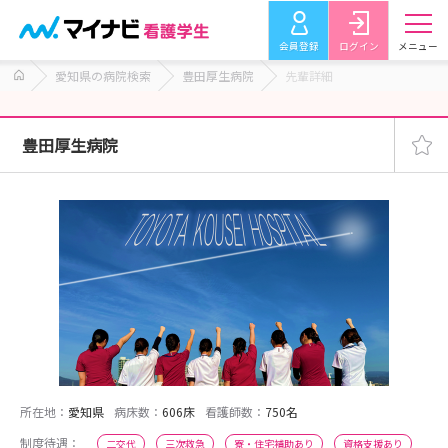
会員登録
ログイン
メニュー
愛知県の病院検索
豊田厚生病院
先輩詳細
豊田厚生病院
所在地：
愛知県
病床数：
606床
看護師数：
750名
制度待遇：
二交代
三次救急
寮・住宅補助あり
資格支援あり