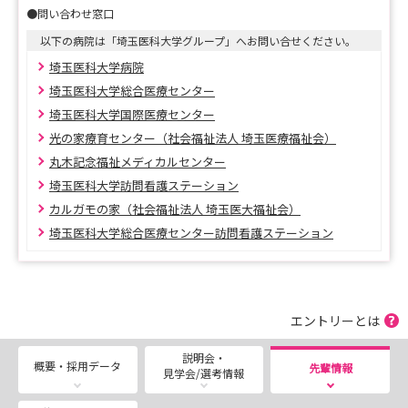
●問い合わせ窓口
★イベントのお知らせ
【インターンシップ、病院見学など各種イベントのご予
以下の病院は「埼玉医科大学グループ」へお問い合せください。
約はこちら♪】
埼玉医科大学病院
埼玉医科大学総合医療センター
https://docs.google.com/forms/d/e/1FAIpQLScZFneQY
埼玉医科大学国際医療センター
McmKO-
光の家療育センター（社会福祉法人 埼玉医療福祉会）
vJWtu7QQkLUob3RXpFNRJzK9k9w_pU7wESw/viewfor
丸木記念福祉メディカルセンター
m?usp=sf_link
埼玉医科大学訪問看護ステーション
カルガモの家（社会福祉法人 埼玉医大福祉会）
埼玉医科大学総合医療センター訪問看護ステーション
★採用試験について
2027年4月採用のご応募は、埼玉医科大学マイページ
にてご応募いただきます。
皆様のご応募をお待ちしております。
エントリーとは
※最終試験日は、8月22日を予定しています。
説明会・
概要・採用データ
先輩情報
見学会/選考情報
【2027年4月にご入職の方向け 埼玉医科大学マイペ
ージ （新卒＆既卒）】