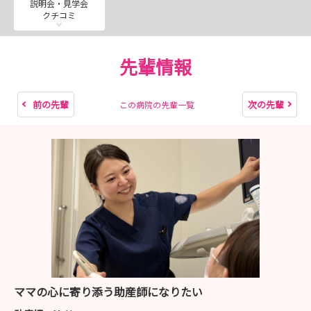
説明会・見学会
https://mypage.3070.i-webs.jp/saitama-
クチコミ
med2027/
先輩情報
【試験方法】
＊埼玉医科大学マイページより、ご応募いただきま
す。
前の先輩
次の先輩
この病院の先輩一覧
新卒の方：一次試験（書類選考）・二次試験（小
論文、面接（対面））
既卒の方：一次試験（書類選考）・二次試験（面
接（対面
★インスタグラム（看護部リクルート）
先輩紹介や病棟の雰囲気をお届けしています。
https://www.instagram.com/smug.kango?
igsh=MW9kYXJvZGNsd2F6OQ%3D%3D&utm_source=q
ママの心に寄り添う助産師になりたい
r