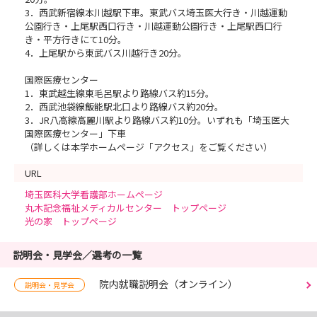
3．西武新宿線本川越駅下車。東武バス埼玉医大行き・川越運動
公園行き・上尾駅西口行き・川越運動公園行き・上尾駅西口行
き・平方行きにて10分。
4．上尾駅から東武バス川越行き20分。
国際医療センター
1．東武越生線東毛呂駅より路線バス約15分。
2．西武池袋線飯能駅北口より路線バス約20分。
3．JR八高線高麗川駅より路線バス約10分。いずれも「埼玉医大
国際医療センター」下車
（詳しくは本学ホームページ「アクセス」をご覧ください）
URL
埼玉医科大学看護部ホームページ
丸木記念福祉メディカルセンター トップページ
光の家 トップページ
説明会・見学会／選考の一覧
院内就職説明会（オンライン）
説明会・見学会