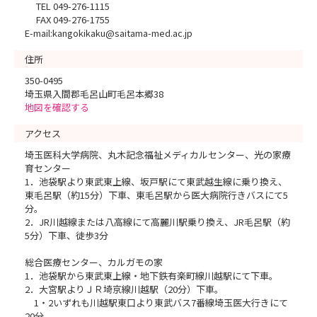
TEL 049-276-1115
FAX 049-276-1755
E-mail:kangokikaku@saitama-med.ac.jp
住所
350-0495
埼玉県入間郡毛呂山町毛呂本郷38
地図を確認する
アクセス
埼玉医科大学病院、丸木記念福祉メディカルセンター、光の家療
育センター
1．池袋駅より東武東上線、坂戸駅にて東武越生線に乗り換え、
東毛呂駅（約15分）下車、東毛呂駅から医大病院行きバスにて5
分。
2．JR川越線または八高線にて高麗川駅乗り換え、JR毛呂駅（約
5分）下車、徒歩3分
総合医療センター、カルガモの家
1．池袋駅から東武東上線・地下鉄有楽町線川越駅にて下車。
2．大宮駅よりＪＲ埼京線川越駅（20分）下車。
1・2いずれも川越駅東口より東武バス7番線埼玉医大行きにて
20分。