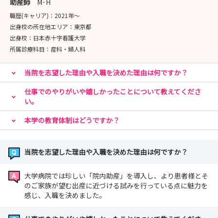
助産師
M･H
職歴(キャリア)：
2021年〜
★お問い合わせ
出身校の所在地エリア：
東京都
📞 049-276-1115
出身校：
日本赤十字看護大学
📧 kangokikaku@saitama-med.ac.jp（看護職採
所属診療科目：
産科・婦人科
用担当）
お気軽にお問合せください。
当院を志望した理由や入職を決めた理由は何ですか？
仕事でのやりがいや嬉しかったことについて教えてくださ
い。
本学の教育体制はどうですか？
当院を志望した理由や入職を決めた理由は何ですか？
大学病院では珍しい「院内助産」を導入し、より患者様とそ
のご家族が望む出産に近づける試みを行っている点に魅力を
感じ、入職を決めました。