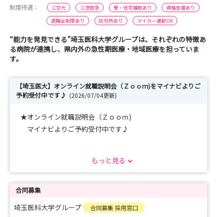
制度待遇：
三交代
三次救急
寮・住宅補助あり
資格支援あり
退職金制度あり
託児所あり
マイカー通勤OK
“能力を発見できる”埼玉医科大学グループは、それぞれの特徴あ
る病院が連携し、県内外の急性期医療・地域医療を担っていま
す。
【埼玉医大】オンライン就職説明会（Ｚｏｏｍ)をマイナビよりご
予約受付中です♪
(2026/07/04更新)
★オンライン就職説明会（Ｚｏｏｍ)
マイナビよりご予約受付中です♪
https://nurse.mynavi.jp/student/seminars/detail/78b8
もっと見る
3dab99240ad2963452dccf813832
1時間程度の説明会ですので、お気軽にご参加くださ
い。
合同募集
埼玉医科大学グループ
合同募集 採用窓口