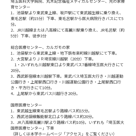
埼玉医科大学病院、丸木記念福祉メディカルセンター、光の家療
育センター
1．池袋駅より東武東上線、坂戸駅にて東武越生線に乗り換え、
東毛呂駅（約15分）下車、東毛呂駅から医大病院行きバスにて5
分。
2．JR川越線または八高線にて高麗川駅乗り換え、JR毛呂駅（約
5分）下車、徒歩3分
総合医療センター、カルガモの家
1．池袋駅から東武東上線・地下鉄有楽町線川越駅にて下車。
2．大宮駅よりＪＲ埼京線川越駅（20分）下車。
1・2いずれも川越駅東口より東武バス7番線埼玉医大行きにて
20分。
3．西武新宿線本川越駅下車。東武バス埼玉医大行き・川越運動
公園行き・上尾駅西口行き・川越運動公園行き・上尾駅西口行
き・平方行きにて10分。
4．上尾駅から東武バス川越行き20分。
国際医療センター
1．東武越生線東毛呂駅より路線バス約15分。
2．西武池袋線飯能駅北口より路線バス約20分。
3．JR八高線高麗川駅より路線バス約10分。いずれも「埼玉医大
国際医療センター」下車
（詳しくは本学ホームページ「アクセス」をご覧ください）