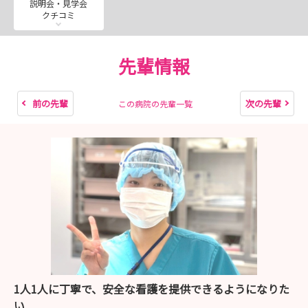
説明会・見学会
https://mypage.3070.i-webs.jp/saitama-
クチコミ
med2027/
先輩情報
【試験方法】
＊埼玉医科大学マイページより、ご応募いただきま
す。
前の先輩
次の先輩
この病院の先輩一覧
新卒の方：一次試験（書類選考）・二次試験（小
論文、面接（対面））
既卒の方：一次試験（書類選考）・二次試験（面
接（対面
★インスタグラム（看護部リクルート）
先輩紹介や病棟の雰囲気をお届けしています。
https://www.instagram.com/smug.kango?
igsh=MW9kYXJvZGNsd2F6OQ%3D%3D&utm_source=q
1人1人に丁寧で、安全な看護を提供できるようになりた
r
い