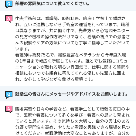
部署の雰囲気について教えてください。
中央手術部は、看護師、麻酔科医、臨床工学技士で構成さ
れ、互いに連携しながら手術室の運営を行っています。職種
は異なりますが、共に働く中で、先輩方から心電図モニター
の見方や機械の操作方法だけでなく、看護の視点での患者さ
んの観察やケアの方法についても丁寧に指導していただいて
います。
看護師は総勢75名で、経験豊富なベテランから今年度入職
の1年目まで幅広く所属しています。誰とでも気軽にコミュ
ニケーションが取れる明るい雰囲気で、仕事に関する質問や
相談にもいつでも親身に答えてくれる優しい先輩方に囲ま
れ、安心して学びながら働ける環境です。
就活生の皆さんにメッセージやアドバイスをお願いします。
臨地実習や日々の学習など、看護学生として頑張る毎日の中
で、医療や看護について多くを学び・看護への思いも育まれ
ていると思います。その気持ちを大切に、自分の興味のある
分野で専門性を高め、やりたい看護を実践できる職場を見つ
けてください。就職活動は大変なこともありますが、自分の