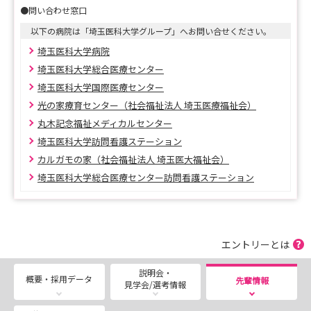
●問い合わせ窓口
★イベントのお知らせ
【インターンシップ、病院見学など各種イベントのご予
以下の病院は「埼玉医科大学グループ」へお問い合せください。
約はこちら♪】
埼玉医科大学病院
埼玉医科大学総合医療センター
https://docs.google.com/forms/d/e/1FAIpQLScZFneQY
埼玉医科大学国際医療センター
McmKO-
光の家療育センター（社会福祉法人 埼玉医療福祉会）
vJWtu7QQkLUob3RXpFNRJzK9k9w_pU7wESw/viewfor
丸木記念福祉メディカルセンター
m?usp=sf_link
埼玉医科大学訪問看護ステーション
カルガモの家（社会福祉法人 埼玉医大福祉会）
埼玉医科大学総合医療センター訪問看護ステーション
★採用試験について
2027年4月採用のご応募は、埼玉医科大学マイページ
にてご応募いただきます。
皆様のご応募をお待ちしております。
エントリーとは
※最終試験日は、8月22日を予定しています。
説明会・
概要・採用データ
先輩情報
見学会/選考情報
【2027年4月にご入職の方向け 埼玉医科大学マイペ
ージ （新卒＆既卒）】