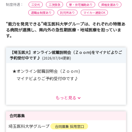
制度待遇：
三交代
三次救急
寮・住宅補助あり
資格支援あり
退職金制度あり
託児所あり
マイカー通勤OK
“能力を発見できる”埼玉医科大学グループは、それぞれの特徴あ
る病院が連携し、県内外の急性期医療・地域医療を担っていま
す。
【埼玉医大】オンライン就職説明会（Ｚｏｏｍ)をマイナビよりご
予約受付中です♪
(2026/07/04更新)
★オンライン就職説明会（Ｚｏｏｍ)
マイナビよりご予約受付中です♪
https://nurse.mynavi.jp/student/seminars/detail/78b8
もっと見る
3dab99240ad2963452dccf813832
1時間程度の説明会ですので、お気軽にご参加くださ
い。
合同募集
埼玉医科大学グループ
合同募集 採用窓口