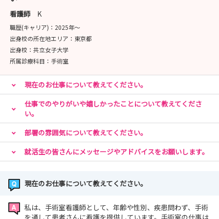
看護師
K
★お問い合わせ
職歴(キャリア)：
2025年〜
📞 049-276-1115
出身校の所在地エリア：
東京都
📧 kangokikaku@saitama-med.ac.jp（看護職採
出身校：
共立女子大学
用担当）
所属診療科目：
手術室
お気軽にお問合せください。
現在のお仕事について教えてください。
仕事でのやりがいや嬉しかったことについて教えてくださ
い。
部署の雰囲気について教えてください。
就活生の皆さんにメッセージやアドバイスをお願いします。
現在のお仕事について教えてください。
私は、手術室看護師として、年齢や性別、疾患問わず、手術
を通して患者さんに看護を提供しています。手術室の仕事は