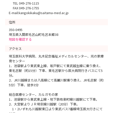
TEL 049-276-1115
FAX 049-276-1755
E-mail:kangokikaku@saitama-med.ac.jp
住所
350-0495
埼玉県入間郡毛呂山町毛呂本郷38
地図を確認する
アクセス
埼玉医科大学病院、丸木記念福祉メディカルセンター、光の家療
育センター
1．池袋駅より東武東上線、坂戸駅にて東武越生線に乗り換え、
東毛呂駅（約15分）下車、東毛呂駅から医大病院行きバスにて5
分。
2．JR川越線または八高線にて高麗川駅乗り換え、JR毛呂駅（約
5分）下車、徒歩3分
総合医療センター、カルガモの家
1．池袋駅から東武東上線・地下鉄有楽町線川越駅にて下車。
2．大宮駅よりＪＲ埼京線川越駅（20分）下車。
1・2いずれも川越駅東口より東武バス7番線埼玉医大行きにて