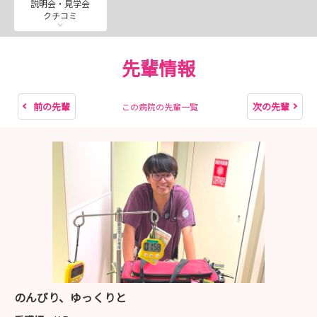
説明会・見学会
https://mypage.3070.i-webs.jp/saitama-
クチコミ
med2027/
先輩情報
【試験方法】
＊埼玉医科大学マイページより、ご応募いただきま
す。
前の先輩
次の先輩
この病院の先輩一覧
新卒の方：一次試験（書類選考）・二次試験（小
論文、面接（対面））
既卒の方：一次試験（書類選考）・二次試験（面
接（対面
★インスタグラム（看護部リクルート）
先輩紹介や病棟の雰囲気をお届けしています。
https://www.instagram.com/smug.kango?
igsh=MW9kYXJvZGNsd2F6OQ%3D%3D&utm_source=q
のんびり、ゆっくりと
r