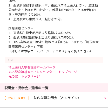
20分。
3．西武新宿線本川越駅下車。東武バス埼玉医大行き・川越運動
公園行き・上尾駅西口行き・川越運動公園行き・上尾駅西口行
き・平方行きにて10分。
4．上尾駅から東武バス川越行き20分。
国際医療センター
1．東武越生線東毛呂駅より路線バス約15分。
2．西武池袋線飯能駅北口より路線バス約20分。
3．JR八高線高麗川駅より路線バス約10分。いずれも「埼玉医大
国際医療センター」下車
（詳しくは本学ホームページ「アクセス」をご覧ください）
URL
埼玉医科大学看護部ホームページ
丸木記念福祉メディカルセンター トップページ
光の家 トップページ
説明会・見学会／選考の一覧
院内就職説明会（オンライン）
説明会・見学会