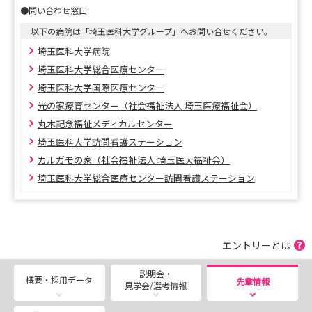
●問い合わせ窓口
★イベントのお知らせ
【インターンシップ、病院見学など各種イベントのご予
以下の病院は「埼玉医科大学グループ」へお問い合せください。
約はこちら♪】
埼玉医科大学病院
埼玉医科大学総合医療センター
https://docs.google.com/forms/d/e/1FAIpQLScZFneQY
埼玉医科大学国際医療センター
McmKO-
光の家療育センター（社会福祉法人 埼玉医療福祉会）
vJWtu7QQkLUob3RXpFNRJzK9k9w_pU7wESw/viewfor
丸木記念福祉メディカルセンター
m?usp=sf_link
埼玉医科大学訪問看護ステーション
カルガモの家（社会福祉法人 埼玉医大福祉会）
埼玉医科大学総合医療センター訪問看護ステーション
★採用試験について
2027年4月採用のご応募は、埼玉医科大学マイページ
にてご応募いただきます。
皆様のご応募をお待ちしております。
エントリーとは
※最終試験日は、8月22日を予定しています。
説明会・
概要・採用データ
先輩情報
見学会/選考情報
【2027年4月にご入職の方向け 埼玉医科大学マイペ
ージ （新卒＆既卒）】