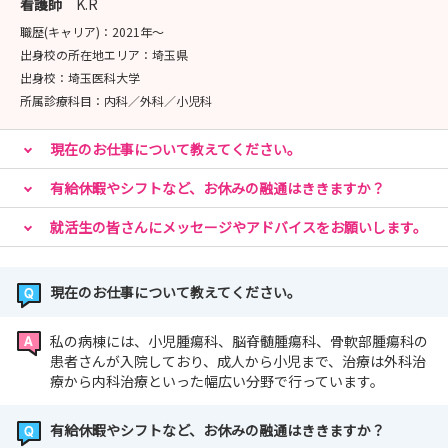
看護師
K.R
職歴(キャリア)：
2021年〜
★お問い合わせ
出身校の所在地エリア：
埼玉県
📞 049-276-1115
出身校：
埼玉医科大学
📧 kangokikaku@saitama-med.ac.jp（看護職採
所属診療科目：
内科／外科／小児科
用担当）
お気軽にお問合せください。
現在のお仕事について教えてください。
有給休暇やシフトなど、お休みの融通はききますか？
就活生の皆さんにメッセージやアドバイスをお願いします。
現在のお仕事について教えてください。
私の病棟には、小児腫瘍科、脳脊髄腫瘍科、骨軟部腫瘍科の
患者さんが入院しており、成人から小児まで、治療は外科治
療から内科治療といった幅広い分野で行っています。
有給休暇やシフトなど、お休みの融通はききますか？