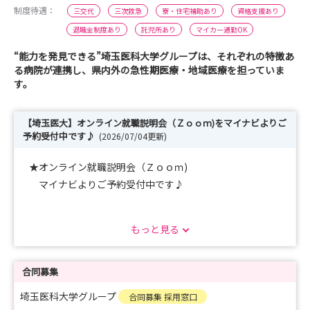
制度待遇：
三交代
三次救急
寮・住宅補助あり
資格支援あり
退職金制度あり
託児所あり
マイカー通勤OK
“能力を発見できる”埼玉医科大学グループは、それぞれの特徴あ
る病院が連携し、県内外の急性期医療・地域医療を担っていま
す。
【埼玉医大】オンライン就職説明会（Ｚｏｏｍ)をマイナビよりご
予約受付中です♪
(2026/07/04更新)
★オンライン就職説明会（Ｚｏｏｍ)
マイナビよりご予約受付中です♪
https://nurse.mynavi.jp/student/seminars/detail/78b8
もっと見る
3dab99240ad2963452dccf813832
1時間程度の説明会ですので、お気軽にご参加くださ
い。
合同募集
埼玉医科大学グループ
合同募集 採用窓口