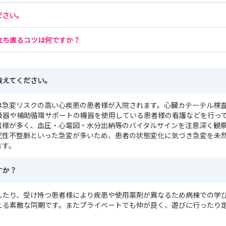
ださい。
立ち直るコツは何ですか？
教えてください。
は急変リスクの高い心疾患の患者様が入院されます。心臓カテーテル検
吸器や補助循環サポートの機器を使用している患者様の看護などを行っ
者様が多く、血圧・心電図・水分出納等のバイタルサインを注意深く観
死性不整脈といった急変が多いため、患者の状態変化に気づき急変を未
ます。
すか？
したり、受け持つ患者様により疾患や使用薬剤が異なるため病棟での学
える素敵な同期です。またプライベートでも仲が良く、遊びに行ったり