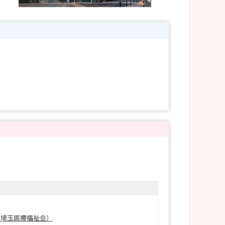
form?usp=sf_link
 埼玉医療福祉会）