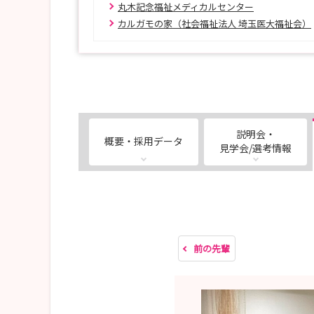
※最終試験日は、8月22日を予定しています
丸木記念福祉メディカルセンター
カルガモの家（社会福祉法人 埼玉医大福祉会）
【2027年4月にご入職の方向け 埼玉医科大学
https://mypage.3070.i-webs.jp/saitama-m
【試験方法】
＊埼玉医科大学マイページより、ご応募いた
新卒の方：一次試験（書類選考）・二次試
説明会・
概要・採用データ
既卒の方：一次試験（書類選考）・二次試
見学会/選考情報
★インスタグラム（看護部リクルート）
先輩紹介や病棟の雰囲気をお届けしています。
https://www.instagram.com/smug.kango?i
前の先輩
★お問い合わせ
📞 049-276-1115