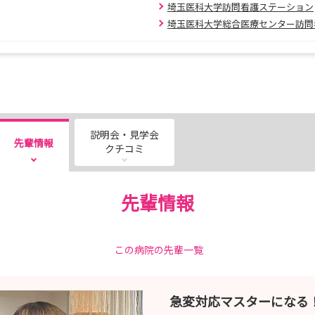
。
埼玉医科大学訪問看護ステーション
埼玉医科大学総合医療センター訪問
マイページ （新卒＆既卒）】
ed2027/
だきます。
験（小論文、面接（対面））
説明会・見学会
先輩情報
験（面接（対面
クチコミ
先輩情報
gsh=MW9kYXJvZGNsd2F6OQ%3D%3D&utm_source=qr
この病院の先輩一覧
急変対応マスターになる