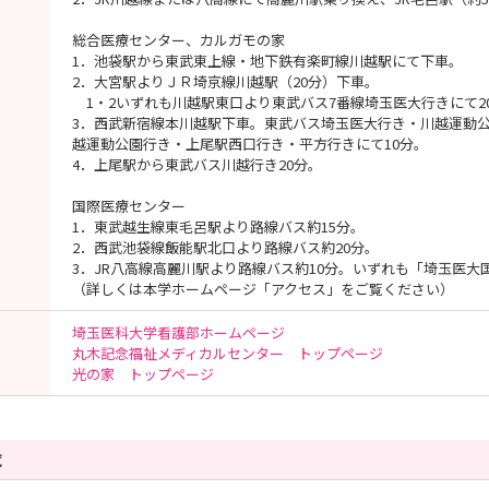
総合医療センター、カルガモの家
1．池袋駅から東武東上線・地下鉄有楽町線川越駅にて下車。
2．大宮駅よりＪＲ埼京線川越駅（20分）下車。
1・2いずれも川越駅東口より東武バス7番線埼玉医大行きにて2
3．西武新宿線本川越駅下車。東武バス埼玉医大行き・川越運動
越運動公園行き・上尾駅西口行き・平方行きにて10分。
4．上尾駅から東武バス川越行き20分。
国際医療センター
1．東武越生線東毛呂駅より路線バス約15分。
2．西武池袋線飯能駅北口より路線バス約20分。
3．JR八高線高麗川駅より路線バス約10分。いずれも「埼玉医大
（詳しくは本学ホームページ「アクセス」をご覧ください）
埼玉医科大学看護部ホームページ
丸木記念福祉メディカルセンター トップページ
光の家 トップページ
覧