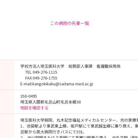
この病院の先輩一覧
学校方法人埼玉医科大学 総務部人事課 看護職採用係
TEL 049-276-1115
FAX 049-276-1755
E-mail:kangokikaku@saitama-med.ac.jp
350-0495
埼玉県入間郡毛呂山町毛呂本郷38
地図を確認する
埼玉医科大学病院、丸木記念福祉メディカルセンター、光の家療
1．池袋駅より東武東上線、坂戸駅にて東武越生線に乗り換え、東
呂駅から医大病院行きバスにて5分。
2．JR川越線または八高線にて高麗川駅乗り換え、JR毛呂駅（約