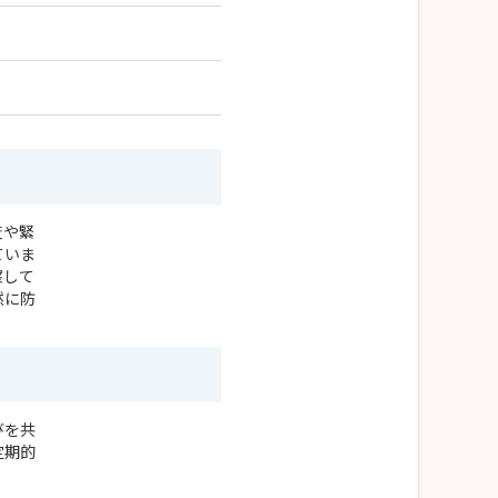
査や緊
ていま
察して
然に防
びを共
定期的