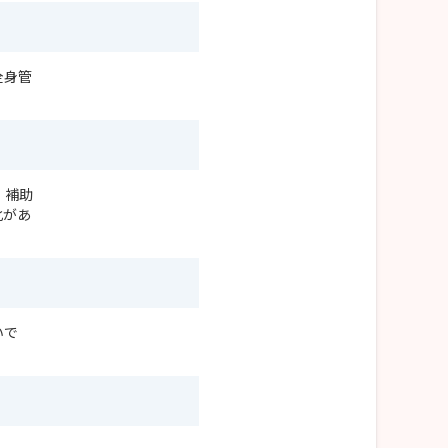
全身管
・補助
化があ
いで