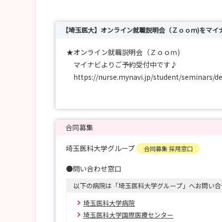
【埼玉医大】オンライン就職説明会（Ｚｏｏｍ)をマイ
★オンライン就職説明会（Ｚｏｏｍ)
マイナビよりご予約受付中です♪
https://nurse.mynavi.jp/student/seminars/d
1時間程度の説明会ですので、お気軽にご参加く
★イベントのお知らせ
合同募集
【インターンシップ、病院見学など各種イベン
埼玉医科大学グループ
合同募集 採用窓口
https://docs.google.com/forms/d/e/1FAIp
●問い合わせ窓口
以下の病院は「埼玉医科大学グループ」へお問い合
★採用試験について
2027年4月採用のご応募は、埼玉医科大学マ
埼玉医科大学病院
皆様のご応募をお待ちしております。
埼玉医科大学国際医療センター