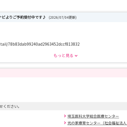
ナビよりご予約受付中です♪
(2026/07/04更新)
etail/78b83dab99240ad2963452dccf813832
ださい。
もっと見る
トのご予約はこちら♪】
QLScZFneQYMcmKO-vJWtu7QQkLUob3RXpFNRJzK9k9w_pU7wESw/view
せください。
イページにてご応募いただきます。
埼玉医科大学総合医療センター
光の家療育センター（社会福祉法人