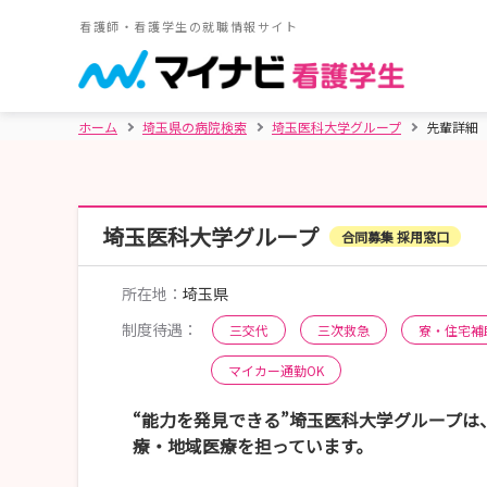
看護師・看護学生の就職情報サイト
ホーム
埼玉県の病院検索
埼玉医科大学グループ
先輩詳細
埼玉医科大学グループ
合同募集 採用窓口
所在地：
埼玉県
制度待遇：
三交代
三次救急
寮・住宅補
マイカー通勤OK
“能力を発見できる”埼玉医科大学グループ
療・地域医療を担っています。