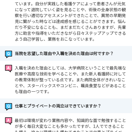
ています。自分が実践した看護ケアによって患者さんが元気
になって退院していく姿を見ることや、術後の全身状態の観
察を行い適切なアセスメントができたことで、異常の早期発
見に繋がった時などは達成感を感じることができます。悩ん
だり不安になることも、まだまだたくさんありますが、先輩
方に助言や指導をいただきながら日々ステップアップできる
よう自己学習し、業務をおこなっています。
当院を志望した理由や入職を決めた理由は何ですか？
入職を決めた理由としては、大学病院ということで最先端な
医療や高度な技術を学べることや、また新人看護師に対して
の教育体制が整っている点です。また病院全体がきれいなこ
とや、スターバックスやコンビニ、職員食堂などがあること
も理由の一つです。
仕事とプライベートの両立はできていますか？
最初は環境が変わり業務内容や、知識的な面で勉強すること
が多く毎日大変なことも多かったですが、1人でできること