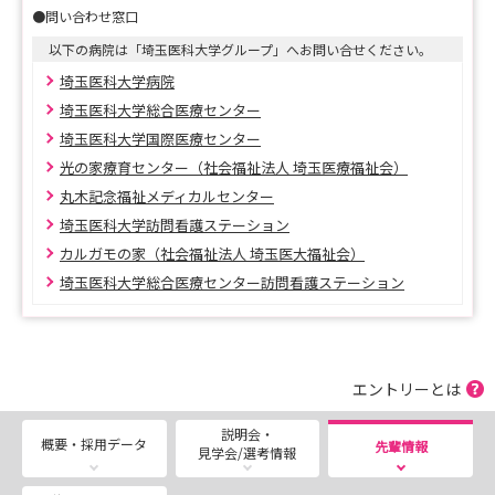
●問い合わせ窓口
★イベントのお知らせ
【インターンシップ、病院見学など各種イベントのご予
以下の病院は「埼玉医科大学グループ」へお問い合せください。
約はこちら♪】
埼玉医科大学病院
埼玉医科大学総合医療センター
https://docs.google.com/forms/d/e/1FAIpQLScZFneQY
埼玉医科大学国際医療センター
McmKO-
光の家療育センター（社会福祉法人 埼玉医療福祉会）
vJWtu7QQkLUob3RXpFNRJzK9k9w_pU7wESw/viewfor
丸木記念福祉メディカルセンター
m?usp=sf_link
埼玉医科大学訪問看護ステーション
カルガモの家（社会福祉法人 埼玉医大福祉会）
埼玉医科大学総合医療センター訪問看護ステーション
★採用試験について
2027年4月採用のご応募は、埼玉医科大学マイページ
にてご応募いただきます。
皆様のご応募をお待ちしております。
エントリーとは
※最終試験日は、8月22日を予定しています。
説明会・
概要・採用データ
先輩情報
見学会/選考情報
【2027年4月にご入職の方向け 埼玉医科大学マイペ
ージ （新卒＆既卒）】