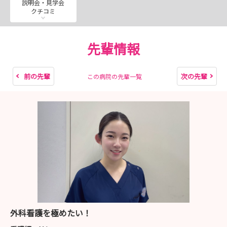
説明会・見学会
https://mypage.3070.i-webs.jp/saitama-
クチコミ
med2027/
先輩情報
【試験方法】
＊埼玉医科大学マイページより、ご応募いただきま
す。
前の先輩
次の先輩
この病院の先輩一覧
新卒の方：一次試験（書類選考）・二次試験（小
論文、面接（対面））
既卒の方：一次試験（書類選考）・二次試験（面
接（対面
★インスタグラム（看護部リクルート）
先輩紹介や病棟の雰囲気をお届けしています。
https://www.instagram.com/smug.kango?
igsh=MW9kYXJvZGNsd2F6OQ%3D%3D&utm_source=q
外科看護を極めたい！
r