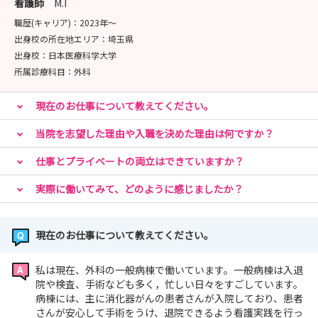
看護師
M.I
職歴(キャリア)：
2023年〜
★お問い合わせ
出身校の所在地エリア：
埼玉県
📞 049-276-1115
出身校：
日本医療科学大学
📧 kangokikaku@saitama-med.ac.jp（看護職採
所属診療科目：
外科
用担当）
お気軽にお問合せください。
現在のお仕事について教えてください。
当院を志望した理由や入職を決めた理由は何ですか？
仕事とプライベートの両立はできていますか？
実際に働いてみて、どのように感じましたか？
現在のお仕事について教えてください。
私は現在、外科の一般病棟で働いています。一般病棟は入退
院や検査、手術なども多く，忙しい日々をすごしています。
病棟には、主に消化器がんの患者さんが入院しており、患者
さんが安心して手術をうけ、退院できるよう看護実践を行っ