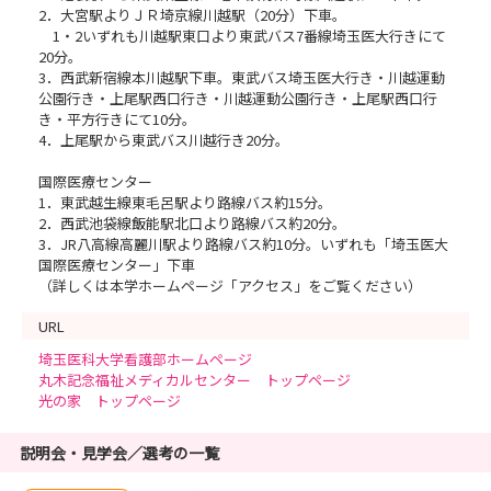
2．大宮駅よりＪＲ埼京線川越駅（20分）下車。
1・2いずれも川越駅東口より東武バス7番線埼玉医大行きにて
20分。
3．西武新宿線本川越駅下車。東武バス埼玉医大行き・川越運動
公園行き・上尾駅西口行き・川越運動公園行き・上尾駅西口行
き・平方行きにて10分。
4．上尾駅から東武バス川越行き20分。
国際医療センター
1．東武越生線東毛呂駅より路線バス約15分。
2．西武池袋線飯能駅北口より路線バス約20分。
3．JR八高線高麗川駅より路線バス約10分。いずれも「埼玉医大
国際医療センター」下車
（詳しくは本学ホームページ「アクセス」をご覧ください）
URL
埼玉医科大学看護部ホームページ
丸木記念福祉メディカルセンター トップページ
光の家 トップページ
説明会・見学会／選考の一覧