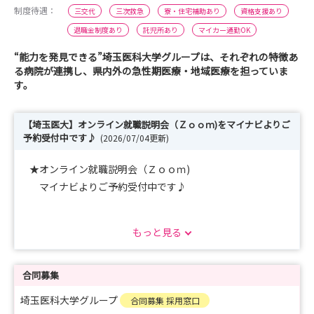
制度待遇：
三交代
三次救急
寮・住宅補助あり
資格支援あり
退職金制度あり
託児所あり
マイカー通勤OK
“能力を発見できる”埼玉医科大学グループは、それぞれの特徴あ
る病院が連携し、県内外の急性期医療・地域医療を担っていま
す。
【埼玉医大】オンライン就職説明会（Ｚｏｏｍ)をマイナビよりご
予約受付中です♪
(2026/07/04更新)
★オンライン就職説明会（Ｚｏｏｍ)
マイナビよりご予約受付中です♪
https://nurse.mynavi.jp/student/seminars/detail/78b8
もっと見る
3dab99240ad2963452dccf813832
1時間程度の説明会ですので、お気軽にご参加くださ
い。
合同募集
埼玉医科大学グループ
合同募集 採用窓口