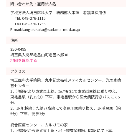
問い合わせ先・雇用法人名
学校方法人埼玉医科大学 総務部人事課 看護職採用係
TEL 049-276-1115
FAX 049-276-1755
E-mail:kangokikaku@saitama-med.ac.jp
住所
350-0495
埼玉県入間郡毛呂山町毛呂本郷38
地図を確認する
アクセス
埼玉医科大学病院、丸木記念福祉メディカルセンター、光の家療
育センター
1．池袋駅より東武東上線、坂戸駅にて東武越生線に乗り換え、
東毛呂駅（約15分）下車、東毛呂駅から医大病院行きバスにて5
分。
2．JR川越線または八高線にて高麗川駅乗り換え、JR毛呂駅（約
5分）下車、徒歩3分
総合医療センター、カルガモの家
1．池袋駅から東武東上線・地下鉄有楽町線川越駅にて下車。