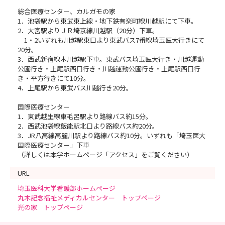
総合医療センター、カルガモの家
1．池袋駅から東武東上線・地下鉄有楽町線川越駅にて下車。
2．大宮駅よりＪＲ埼京線川越駅（20分）下車。
1・2いずれも川越駅東口より東武バス7番線埼玉医大行きにて
20分。
3．西武新宿線本川越駅下車。東武バス埼玉医大行き・川越運動
公園行き・上尾駅西口行き・川越運動公園行き・上尾駅西口行
き・平方行きにて10分。
4．上尾駅から東武バス川越行き20分。
国際医療センター
1．東武越生線東毛呂駅より路線バス約15分。
2．西武池袋線飯能駅北口より路線バス約20分。
3．JR八高線高麗川駅より路線バス約10分。いずれも「埼玉医大
国際医療センター」下車
（詳しくは本学ホームページ「アクセス」をご覧ください）
URL
埼玉医科大学看護部ホームページ
丸木記念福祉メディカルセンター トップページ
光の家 トップページ