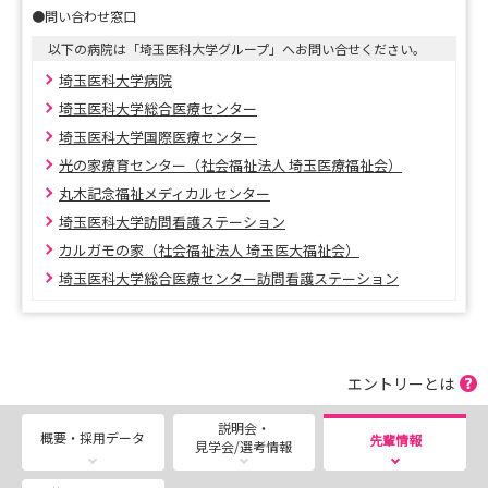
●問い合わせ窓口
★イベントのお知らせ
【インターンシップ、病院見学など各種イベントのご予
以下の病院は「埼玉医科大学グループ」へお問い合せください。
約はこちら♪】
埼玉医科大学病院
埼玉医科大学総合医療センター
https://docs.google.com/forms/d/e/1FAIpQLScZFneQY
埼玉医科大学国際医療センター
McmKO-
光の家療育センター（社会福祉法人 埼玉医療福祉会）
vJWtu7QQkLUob3RXpFNRJzK9k9w_pU7wESw/viewfor
丸木記念福祉メディカルセンター
m?usp=sf_link
埼玉医科大学訪問看護ステーション
カルガモの家（社会福祉法人 埼玉医大福祉会）
埼玉医科大学総合医療センター訪問看護ステーション
★採用試験について
2027年4月採用のご応募は、埼玉医科大学マイページ
にてご応募いただきます。
皆様のご応募をお待ちしております。
エントリーとは
※最終試験日は、8月22日を予定しています。
説明会・
概要・採用データ
先輩情報
見学会/選考情報
【2027年4月にご入職の方向け 埼玉医科大学マイペ
ージ （新卒＆既卒）】