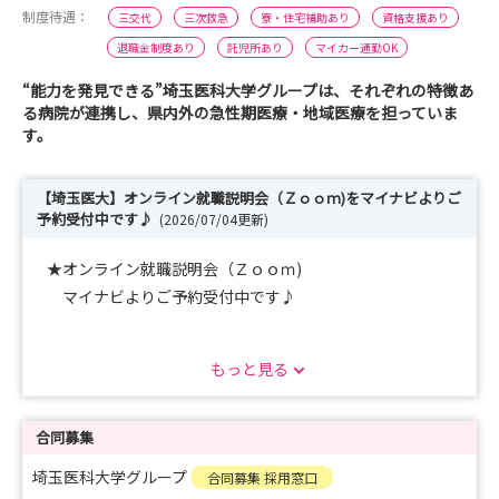
制度待遇：
三交代
三次救急
寮・住宅補助あり
資格支援あり
退職金制度あり
託児所あり
マイカー通勤OK
“能力を発見できる”埼玉医科大学グループは、それぞれの特徴あ
る病院が連携し、県内外の急性期医療・地域医療を担っていま
す。
【埼玉医大】オンライン就職説明会（Ｚｏｏｍ)をマイナビよりご
予約受付中です♪
(2026/07/04更新)
★オンライン就職説明会（Ｚｏｏｍ)
マイナビよりご予約受付中です♪
https://nurse.mynavi.jp/student/seminars/detail/78b8
もっと見る
3dab99240ad2963452dccf813832
1時間程度の説明会ですので、お気軽にご参加くださ
い。
合同募集
埼玉医科大学グループ
合同募集 採用窓口