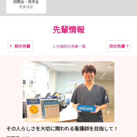
説明会・見学会
https://mypage.3070.i-webs.jp/saitama-
クチコミ
med2027/
先輩情報
【試験方法】
＊埼玉医科大学マイページより、ご応募いただきま
す。
前の先輩
次の先輩
この病院の先輩一覧
新卒の方：一次試験（書類選考）・二次試験（小
論文、面接（対面））
既卒の方：一次試験（書類選考）・二次試験（面
接（対面
★インスタグラム（看護部リクルート）
先輩紹介や病棟の雰囲気をお届けしています。
https://www.instagram.com/smug.kango?
igsh=MW9kYXJvZGNsd2F6OQ%3D%3D&utm_source=q
その人らしさを大切に関われる看護師を目指して！
r