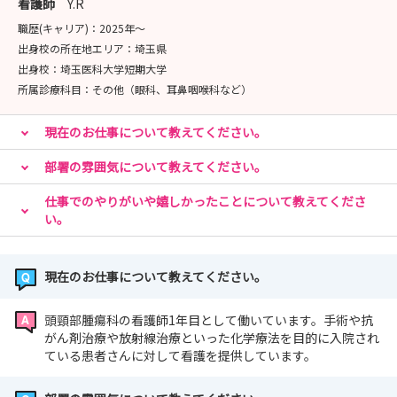
看護師
Y.R
職歴(キャリア)：
2025年〜
★お問い合わせ
出身校の所在地エリア：
埼玉県
📞 049-276-1115
出身校：
埼玉医科大学短期大学
📧 kangokikaku@saitama-med.ac.jp（看護職採
所属診療科目：
その他（眼科、耳鼻咽喉科など）
用担当）
お気軽にお問合せください。
現在のお仕事について教えてください。
部署の雰囲気について教えてください。
仕事でのやりがいや嬉しかったことについて教えてくださ
い。
現在のお仕事について教えてください。
頭頸部腫瘍科の看護師1年目として働いています。手術や抗
がん剤治療や放射線治療といった化学療法を目的に入院され
ている患者さんに対して看護を提供しています。