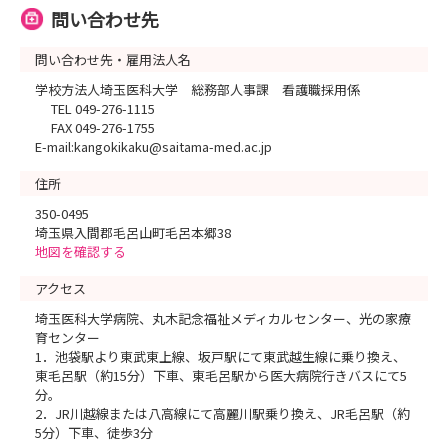
問い合わせ先
問い合わせ先・雇用法人名
学校方法人埼玉医科大学 総務部人事課 看護職採用係
TEL 049-276-1115
FAX 049-276-1755
E-mail:kangokikaku@saitama-med.ac.jp
住所
350-0495
埼玉県入間郡毛呂山町毛呂本郷38
地図を確認する
アクセス
埼玉医科大学病院、丸木記念福祉メディカルセンター、光の家療
育センター
1．池袋駅より東武東上線、坂戸駅にて東武越生線に乗り換え、
東毛呂駅（約15分）下車、東毛呂駅から医大病院行きバスにて5
分。
2．JR川越線または八高線にて高麗川駅乗り換え、JR毛呂駅（約
5分）下車、徒歩3分