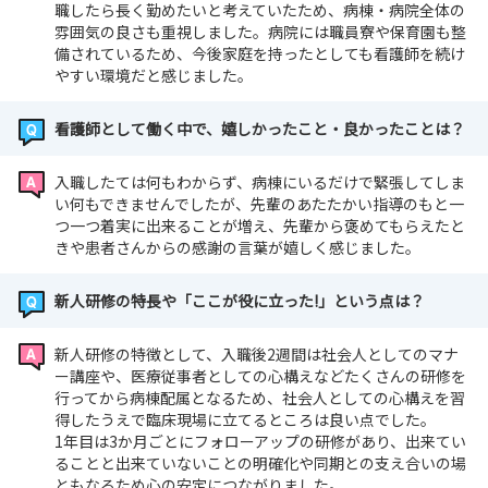
職したら長く勤めたいと考えていたため、病棟・病院全体の
雰囲気の良さも重視しました。病院には職員寮や保育園も整
備されているため、今後家庭を持ったとしても看護師を続け
やすい環境だと感じました。
看護師として働く中で、嬉しかったこと・良かったことは？
入職したては何もわからず、病棟にいるだけで緊張してしま
い何もできませんでしたが、先輩のあたたかい指導のもと一
つ一つ着実に出来ることが増え、先輩から褒めてもらえたと
きや患者さんからの感謝の言葉が嬉しく感じました。
新人研修の特長や「ここが役に立った!」という点は？
新人研修の特徴として、入職後2週間は社会人としてのマナ
ー講座や、医療従事者としての心構えなどたくさんの研修を
行ってから病棟配属となるため、社会人としての心構えを習
得したうえで臨床現場に立てるところは良い点でした。
1年目は3か月ごとにフォローアップの研修があり、出来てい
ることと出来ていないことの明確化や同期との支え合いの場
ともなるため心の安定につながりました。