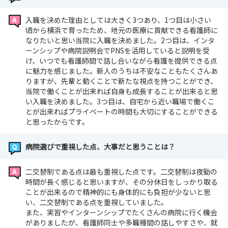
入職を決めた理由としては大きく3つあり、1つ目は小さい
頃から横浜で育ったため、地元の医療に貢献できる看護師に
なりたいと思い当院に入職を決めました。2つ目は、インタ
ーンシップや病院説明会でPNSを活用していると説明を受
け、いつでも看護師間で話し合いながら看護を提供できる点
に魅力を感じました。新人のうちは不安なこともたくさんあ
りますが、先輩と動くことで新たな視点を持つことができ、
当院で働くことが出来れば自身も成長することが出来ると思
い入職を決めました。3つ目は、自宅から近い職場で働くこ
とが出来ればプライベートの時間も大切にすることができる
と思ったからです。
病院選びで重視した点、大事だと思うことは？
二交替制である点は最も重視した点です。二交替制は夜勤の
時間が長く感じると思いますが、その分休日をしっかり取る
ことが出来るので精神的にも身体的にも負担が少ないと思
い、二交替制である点を重視していました。
また、実習やインターンシップでたくさんの病院に行く機会
がありましたが、看護師同士や多職種間の話しやすさや、就