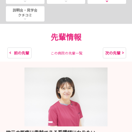
☆2026年度インターンシップ☆
説明会・見学会
クチコミ
【日程】8/13(木)・8/20(木)
【時間】9：00-12：30（8：45受付開始）
【内容】
先輩情報
・病院、看護部説明
・院内見学ツアー
・病棟見学
前の先輩
次の先輩
この病院の先輩一覧
・寮見学
★2027年新卒採用試験★
【日程】8/18(火)・8/19(水)・8/24(月)・8/25(火)・
8/26(水)・8/27(木)・8/28(金)
【時間】9：00-12：00
詳細・お申込みは、マイナビ看護学生、または当院ホーム
ページよりお願いします。