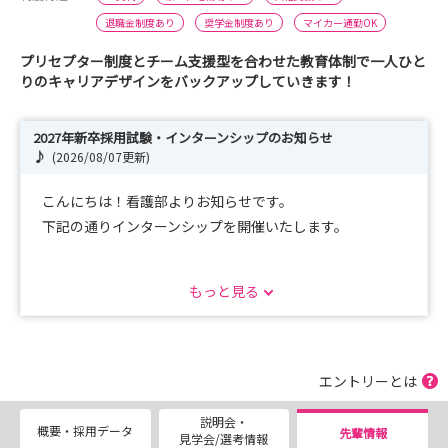
退職金制度あり
奨学金制度あり
マイカー通勤OK
プリセプター制度とチーム支援型を合わせた教育体制で一人ひと
りのキャリアデザインをバックアップしていきます！
2027年新卒採用試験・インターンシップのお知らせ
♪
(2026/08/07更新)
こんにちは！看護部よりお知らせです。
下記の通りインターンシップを開催いたします。
実際の看護現場の空気感や病院の雰囲気を体感してみませ
もっと見る
んか？
当日は看護部・病院の説明、院内見学だけでなく、事前に
お伺いした希望部署の見学や、希望者には寮見学も実施い
たします。
エントリーとは
「ここで働く自分」をイメージできる充実したプログラム
説明会・
をご用意しています。
概要・採用データ
先輩情報
見学会/選考情報