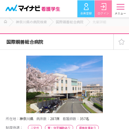
会員登録
ログイン
メニュー
神奈川県の病院検索
国際親善総合病院
先輩詳細
国際親善総合病院
所在地：
神奈川県
病床数：
287床
看護師数：
357名
制度待遇：
二交代
寮・住宅補助あり
資格支援あり