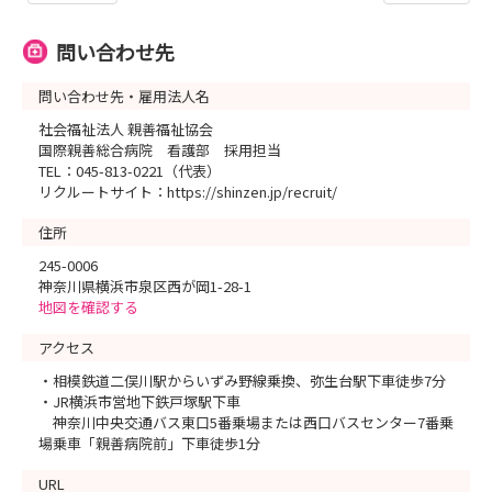
問い合わせ先
問い合わせ先・雇用法人名
社会福祉法人 親善福祉協会
国際親善総合病院 看護部 採用担当
TEL：045-813-0221（代表）
リクルートサイト：https://shinzen.jp/recruit/
住所
245-0006
神奈川県横浜市泉区西が岡1-28-1
地図を確認する
アクセス
・相模鉄道二俣川駅からいずみ野線乗換、弥生台駅下車徒歩7分
・JR横浜市営地下鉄戸塚駅下車
神奈川中央交通バス東口5番乗場または西口バスセンター7番乗
場乗車「親善病院前」下車徒歩1分
URL