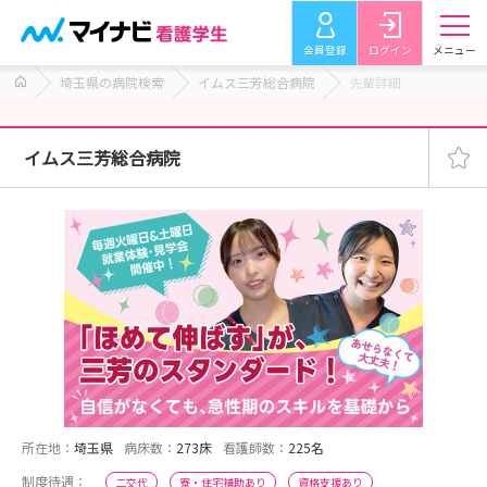
会員登録
ログイン
メニュー
埼玉県の病院検索
イムス三芳総合病院
先輩詳細
イムス三芳総合病院
所在地：
埼玉県
病床数：
273床
看護師数：
225名
制度待遇：
二交代
寮・住宅補助あり
資格支援あり