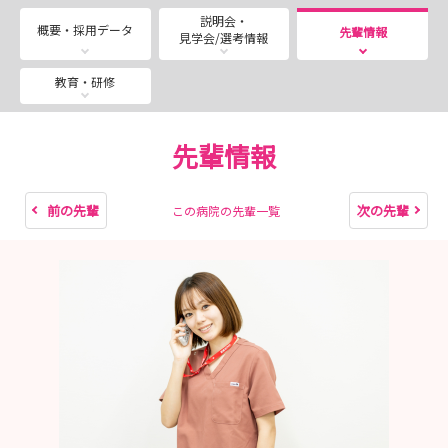
ご紹介します♪28卒・29卒の方も大歓迎です！
説明会・
概要・採用データ
先輩情報
見学会/選考情報
＜見学会・就業体験 開催日（AM：病院見学会、PM：就
業体験）＞
教育・研修
8月：15日、18日、22日、25日、29日
9月：1日、5日、8日、15日、19日、26日、29日
先輩情報
10月：3日、6日、10日、13日、17日、20日、24日、27
日、31日
前の先輩
次の先輩
この病院の先輩一覧
上記日程以外をご希望の方はお気軽にご連絡ください！
イムス三芳総合病院 総務課 採用担当：須永
TEL: 049-257-3830
Email: miyoshi-kango.saiyo@ims.gr.jp
はじめまして！
イムス三芳総合病院 採用担当の須永です！