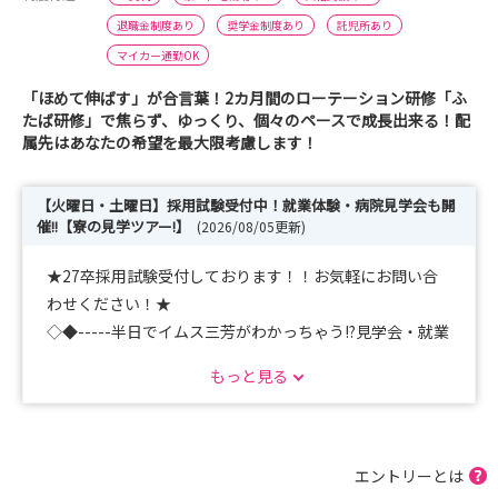
退職金制度あり
奨学金制度あり
託児所あり
マイカー通勤OK
「ほめて伸ばす」が合言葉！2カ月間のローテーション研修「ふ
たば研修」で焦らず、ゆっくり、個々のペースで成長出来る！配
属先はあなたの希望を最大限考慮します！
【火曜日・土曜日】採用試験受付中！就業体験・病院見学会も開
催!!【寮の見学ツアー!】
(2026/08/05更新)
★27卒採用試験受付しております！！お気軽にお問い合
わせください！★
◇◆-----半日でイムス三芳がわかっちゃう!?見学会・就業
体験を開催中!!-----◆◇
もっと見る
【先輩ナースと本音トーク！急性期看護を体験出来る就業
体験】【イムス三芳のリアルな雰囲気が見られる!?病院見
学会】
寮の見学ツアー開催中！寮のご案内＋スーパーや飲食店も
エントリーとは