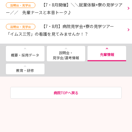
【7・8月開催】＼＼就業体験+寮の見学ツア
説明会・見学会
ー／／ 先輩ナースと本音トーク♪
【7・8月】病院見学会+寮の見学ツアー
説明会・見学会
「イムス三芳」の看護を見てみませんか！？
説明会・
先輩情報
概要・採用データ
見学会/選考情報
教育・研修
病院TOPへ戻る