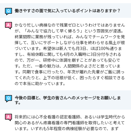
働きやすさの面で気に入っているポイントはありますか？
かなり忙しい病棟なので残業ゼロというわけではありません
が、「みんなで協力して早く帰ろう」という雰囲気が浸透。
終業間際に業務が残っていれば、みんなでチームワークを発
揮して、互いにサポートしながら仕事を終わらせる風土が根
づいています。希望休は新人でも月3日、ほぼ100%通りま
すし、有給休暇に関しても4月の入職時に3日分付与される
ので、万が一、研修中に体調を崩すことがあっても安心で
す。ただ、一番の魅力は、人間関係のよさだと思っていま
す。同期で食事に行ったり、年次が離れた先輩がご飯に誘っ
てくれたりと、上下の垣根が低く、困ったらすぐ相談できる
ので本当に助かっています。
今後の目標と、学生の皆さんへのメッセージをお願いしま
す。
将来的には心不全看護の認定看護師、あるいは学生時代から
関心のあるがん疼痛看護の専門看護師を取得したいと考えて
います。いずれも5年程度の病棟経験が必要なので、まず