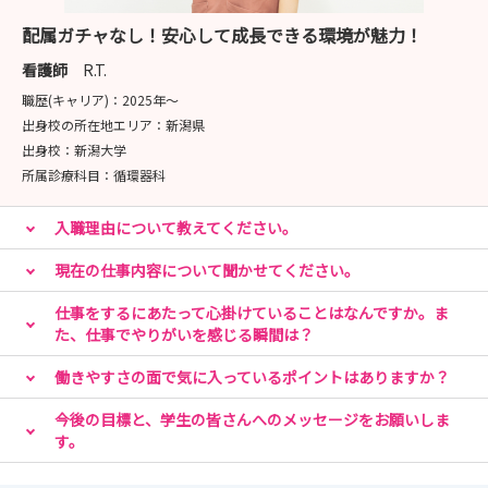
みなさん初めての就職活動で「分からないこと」「困って
配属ガチャなし！安心して成長できる環境が魅力！
いること」「不安なこと」がたくさんあると思います！
看護師
R.T.
そんな不安なことを少しでも解消できるようにお手伝いを
職歴(キャリア)：
2025年〜
したいと思っていますので、就職活動について気になるこ
出身校の所在地エリア：
新潟県
とや聞きたいことがあれば、お気軽に相談してください
出身校：
新潟大学
ね！
所属診療科目：
循環器科
【病院見学会】【就業体験】がみなさんの就職活動のヒン
入職理由について教えてください。
トになったら嬉しく思います！
現在の仕事内容について聞かせてください。
仕事をするにあたって心掛けていることはなんですか。ま
それでは今後お会いできるのを楽しみにしております！ま
た、仕事でやりがいを感じる瞬間は？
た、ご参加いただいた方のクチコミもお待ちしておりま
働きやすさの面で気に入っているポイントはありますか？
す！
新学期も頑張っていきましょう！
今後の目標と、学生の皆さんへのメッセージをお願いしま
す。
★インスタで病棟の紹介や新人研修の様子を公開中!!4・