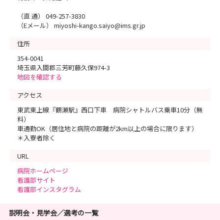
（直 通） 049-257-3830
（Eメール） miyoshi-kango.saiyo@ims.gr.jp
住所
354-0041
埼玉県入間郡三芳町藤久保974-3
地図を確認する
アクセス
東武東上線『鶴瀬駅』西口下車 病院シャトルバス乗車10分（無
料）
車通勤OK（居住地と病院の距離が2km以上の場合に限ります）
＊入寮者除く
URL
病院ホームページ
看護部サイト
看護部インスタグラム
説明会・見学会／選考の一覧