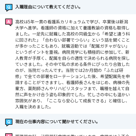
5・7・8・9階の紹介動画更新しました！★
入職理由について教えてください。
高校は5年一貫の看護系カリキュラムで学び、卒業後は新潟
大学へ進学。看護師の資格に加えて養護教諭の資格も取得し
ました。一足先に就職した高校の同級生から「希望と違う科
に回された」「合わない部署でつらい」という話を聞くこと
が多かったこともあり、就職活動では「配属ガチャがない」
というポイントを重視。病院見学にも積極的に参加して、新
人教育が手厚く、配属を自らの適性で決められる病院を探し
ていきました。その中で私の求める条件にぴったり合致した
のが、当院だったんです。当院では2か月間の「ふたば研
修」で全ての部署をローテーションした後、希望配属先を申
請することができますし、看護師長さんをはじめ、病棟の先
輩方、薬剤師さんやリハビリスタッフまで、職種を越えて自
然に声をかけ合う姿も印象的でした。忙しさの中にも温かい
雰囲気があり、「ここなら安心して成長できる」と確信し、
入職を決めました。
現在の仕事内容について聞かせてください。