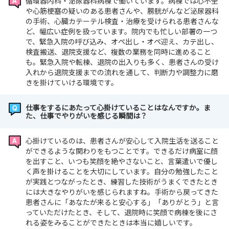
循環器内科・泌尿器科病棟で働いています。病棟では心不全
や心筋梗塞の疑いのある患者さんや、膀胱がんなど泌尿器科
の手術、心臓カテーテル検査・治療を受けられる患者さんな
ど、幅広い症例を扱っています。院内でも忙しい部署の一つ
で、緊急入院の呼び込み、オペ出し・オペ迎え、カテ出し、
検査搬送、退院支援など、複数の業務を同時に進めること
も。緊急入院や転棟、退院の出入りも多く、患者さんの受け
入れから退院支援までの流れを通して、判断力や調整力に磨
きを掛けていける環境です。
仕事をするにあたって心掛けていることはなんですか。ま
た、仕事でやりがいを感じる瞬間は？
心掛けているのは、患者さんが安心して入院生活を送ること
ができるような関わりをもつことです。できるだけ病室に顔
を出すこと、いつも笑顔を絶やさないこと、言葉遣いで優し
く声を掛けることを大切にしています。自分の勉強したこと
が実践とつながったとき、練習した技術がうまくできたとき
には大きなやりがいを感じられますね。手術から戻ってきた
患者さんに「あなたが来ると安心する」「ありがとう」と言
っていただけたとき、そして、退院時に笑顔で病棟を後にさ
れる姿をみることができたときは本当に嬉しいです。