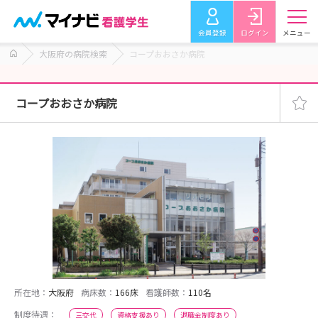
会員登録
ログイン
メニュー
大阪府の病院検索
コープおおさか病院
コープおおさか病院
所在地：
大阪府
病床数：
166床
看護師数：
110名
制度待遇：
三交代
資格支援あり
退職金制度あり