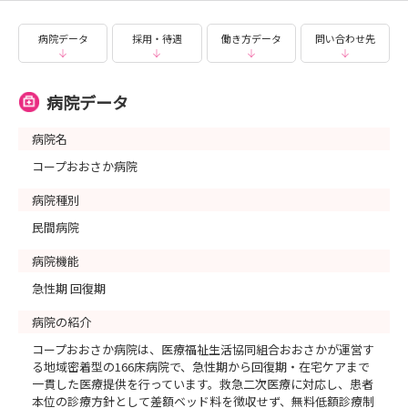
10:00 説明
11:00 病院内見学
病院データ
採用・待遇
働き方データ
問い合わせ先
11:30 質疑応答
11:45 終了
病院データ
説明会エントリー画面からご応募ください！
病院名
コープおおさか病院
病院種別
民間病院
病院機能
急性期 回復期
病院の紹介
コープおおさか病院は、医療福祉生活協同組合おおさかが運営す
る地域密着型の166床病院で、急性期から回復期・在宅ケアまで
一貫した医療提供を行っています。救急二次医療に対応し、患者
本位の診療方針として差額ベッド料を徴収せず、無料低額診療制