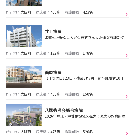
所在地：
大阪府
病床数：
400床
看護師数：
423名
井上病院
医療を必要としている患者さんに的確な看護が提供できる力が身につく仕事環境！「ワークライフバランス」を重視した”働く自分・生活を楽しむ自分づくり”を大切にします
所在地：
大阪府
病床数：
127床
看護師数：
178名
美原病院
【年間休日123日・残業3ｈ/月・新卒離職者10年間0人】優しさを大切にした、あたたかく思いやりのある医療・看護の提供。
所在地：
大阪府
病床数：
450床
看護師数：
150名
八尾徳洲会総合病院
2026年増床・急性期領域を拡大！充実の教育制度で一歩ずつスキルアップ！”あなたの手が 誰かの希望に”
所在地：
大阪府
病床数：
475床
看護師数：
520名