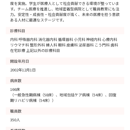
度を実施。学生が医療人として社会貢献できる環境が整っていま
す。チーム医療を推進し、地域密着型病院として職員教育にも注
力。安定性・成長性・社会貢献度が高く、未来の医療を担う意欲
ある人材に最適なステージです。
診療科目
内科 呼吸器内科 消化器内科 循環器科 小児科 神経内科 心療内科
リウマチ科 整形外科 婦人科 眼科 皮膚科 泌尿器科 こう門科 歯科
在宅診療 上記以外の診療科目
開設年月日
2002年12月1日
病床数
166床
（一般急性期病棟（58床）、地域包括ケア病棟（54床）、回復
期リハビリ病棟（54床））
職員数
350人