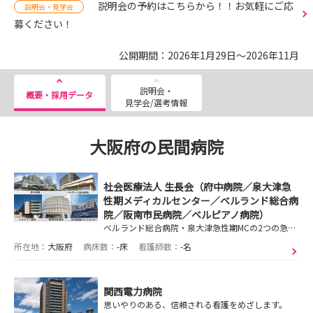
説明会の予約はこちらから！！お気軽にご応
説明会・見学会
募ください！
公開期間：2026年1月29日～2026年11月
説明会・
概要・採用データ
見学会/選考情報
大阪府の民間病院
社会医療法人 生長会（府中病院／泉大津急
性期メディカルセンター／ベルランド総合病
院／阪南市民病院／ベルピアノ病院）
ベルランド総合病院・泉大津急性期MCの2つの急性期総合病院を中核として、保健・医療・福祉を統合したトータルヘルスケアサービスを展開し、地域に貢献しています！
所在地：
大阪府
病床数：
-床
看護師数：
-名
関西電力病院
思いやりのある、信頼される看護をめざします。