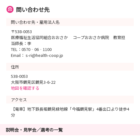
問い合わせ先
問い合わせ先・雇用法人名
〒538-0053
医療福祉生活協同組合おおさか コープおおさか病院 教育担
当師長：李
TEL：0570‐06‐1100
Email： s-ri@health-coop.jp
住所
538-0053
大阪市鶴見区鶴見3-6-22
地図を確認する
アクセス
【電車】地下鉄長堀鶴見緑地線「今福鶴見駅」4番出口より徒歩4
分
説明会・見学会／選考の一覧