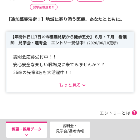
奨学金制度あり
【追加募集決定！】地域に寄り添う医療、あなたとともに。
【年間休日117日×今福鶴見駅から徒歩五分】６月・７月 看護
師 見学会・選考会 エントリー受付中!!
(2026/06/10更新)
説明会応募受付中！！
安心安全な楽しい職場見に来てみませんか？？
26卒の先輩8名も大活躍中！！
もっと見る
【実施日】
2026/６/27（土） 10:00～11:45
2026/７/４（土） 10:00～11:45
2026/７/25（土） 10:00～11:45
エントリーとは
説明会・
【当日のスケジュール】
概要・採用データ
見学会/選考情報
10:00 集合 ※総合受付前にお越しください。