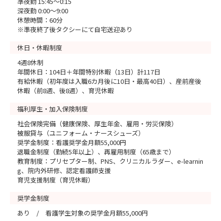
準夜勤 15:45～0:15
深夜勤 0:00～9:00
休憩時間：60分
※準夜終了後タクシーにて⾃宅送迎あり
休日・休暇制度
4週8休制
年間休日：104日＋年間特別休暇（13日）計117日
有給休暇（初年度は入職6カ月後に10日・最高40日）、産前産後
休暇（前8週、後8週）、育児休暇
福利厚生・加入保険制度
社会保険完備（健康保険、厚生年金、雇用・労災保険）
被服貸与（ユニフォーム・ナースシューズ）
奨学金制度：看護奨学金月額55,000円
退職金制度（勤続5年以上）、再雇用制度（65歳まで）
教育制度：プリセプター制、PNS、クリニカルラダー、e-learnin
g、院内外研修、認定看護師支援
育児支援制度（育児休暇）
奨学金制度
あり / 看護学生対象の奨学金月額55,000円