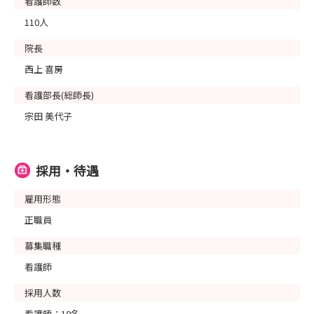
看護師数
110人
院長
西上 喜房
看護部長(総師長)
宗田 美代子
採用・待遇
雇用形態
正職員
募集職種
看護師
採用人数
看護師：10名