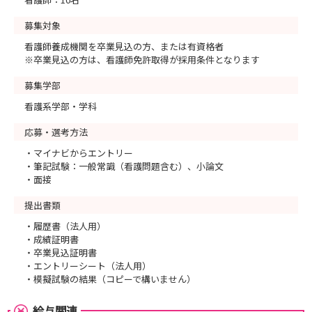
募集対象
看護師養成機関を卒業見込の方、または有資格者
※卒業見込の方は、看護師免許取得が採用条件となります
募集学部
看護系学部・学科
応募・選考方法
・マイナビからエントリー
・筆記試験：一般常識（看護問題含む）、小論文
・面接
提出書類
・履歴書（法人用）
・成績証明書
・卒業見込証明書
・エントリーシート（法人用）
・模擬試験の結果（コピーで構いません）
給与関連