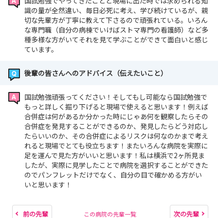
国試勉強でやってきたことと現場に出た時では求められる知
識の量が全然違い、毎日必死に考え、学び続けているが、親
切な先輩方が丁寧に教えて下さるので頑張れている。いろん
な専門職（自分の病棟でいけばストマ専門の看護師）など多
種多様な方がいてそれを見て学ぶことができて面白いと感じ
ています。
後輩の皆さんへのアドバイス（伝えたいこと）
国試勉強頑張ってください！そしてもし可能なら国試勉強で
もっと詳しく掘り下げると現場で使えると思います！例えば
合併症は何があるか分かった時にじゃあ何を観察したらその
合併症を発見することができるのか、発見したらどう対応し
たらいいのか、その合併症によるリスクは何なのかまで考え
れると現場でとても役立ちます！またいろんな病院を実際に
足を運んで見た方がいいと思います！私は横浜で2ヶ所見ま
したが、実際に見学したことで病院を選択することができた
のでパンフレットだけでなく、自分の目で確かめる方がい
いと思います！
前の先輩
次の先輩
この病院の先輩一覧