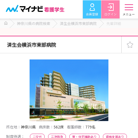
会員登録
ログイン
メニュー
神奈川県の病院検索
済生会横浜市東部病院
先輩詳細
済生会横浜市東部病院
所在地：
神奈川県
病床数：
562床
看護師数：
779名
制度待遇：
二交代
三次救急
寮・住宅補助あり
資格支援あり