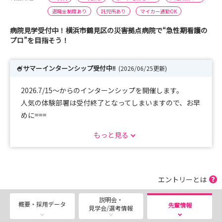
退職金制度あり
託児所あり
マイカー通勤OK
病院見学受付中！横浜市鶴見区の災害拠点病院で“急性期看護の
プロ”を目指そう！
🍧サマーインターンシップ受付中!!
(2026/06/25更新)
2026.7/15～からのインターンシップを開催します。
人気の体験部署は受付終了となってしまいますので、お早
めに===
もっと見る
病院見学会（毎週木曜日）予約も随時受付しています!
院内の雰囲気をぜひ体験しにお越しください。
開催の詳細については、当院リクルートサイトをご覧くだ
エントリーとは
さい。
説明会・
お申し込みは、マイナビ看護もしくはリクルートサイトよ
概要・採用データ
先輩情報
見学会/選考情報
りお待ちしております。