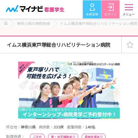
会員登録
ログイン
メニュー
神奈川県の病院検索
イムス横浜東戸塚総合リハビリテーション病院
イムス横浜東戸塚総合リハビリテーション病院
所在地：
神奈川県
病床数：
333床
看護師数：
140名
制度待遇：
二交代
寮・住宅補助あり
資格支援あり