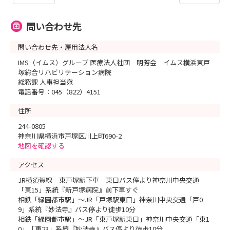
問い合わせ先
問い合わせ先・雇用法人名
IMS（イムス）グループ 医療法人社団 明芳会 イムス横浜東戸
塚総合リハビリテーション病院
総務課 人事担当宛
電話番号：045（822）4151
住所
244-0805
神奈川県横浜市戸塚区川上町690-2
地図を確認する
アクセス
JR横須賀線 東戸塚駅下車 東口バス停より神奈川中央交通
「東15」系統『新戸塚病院』前下車すぐ
相鉄「緑園都市駅」～JR「戸塚駅東口」神奈川中央交通「戸0
9」系統『妙法寺』バス停より徒歩10分
相鉄「緑園都市駅」～JR「東戸塚駅東口」神奈川中央交通「東1
0」「東23」系統『妙法寺』バス停より徒歩10分