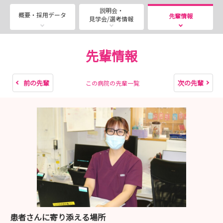
■採用試験（2027年3月卒業者対象）
説明会・
実施場所：イムス横浜東戸塚総合リハビリテーション病院
概要・採用データ
先輩情報
見学会/選考情報
必要書類：履歴書（写真貼付）・卒業見込証明書・成績証
明書
書類送付先：〒244-0805 神奈川県横浜市戸塚区川上町
先輩情報
690-2
・8月15日（土）・8月18日（火）・8月21日（金）・8月
前の先輩
次の先輩
この病院の先輩一覧
24日（月）
★お申込みはマイナビ看護学生 説明会予約ページよりお
待ちしております！
■インターンシップ
開催場所：イムス横浜東戸塚総合リハビリテーション病院
開催日程：インターンシップ予約ページをご確認ください
（8月末までの日程公開中！）
時間：9:30～15:00頃まで
内容：就業体験・病院紹介・教育体制の説明・施設見学・
質疑応答など
患者さんに寄り添える場所