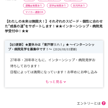
退職金制度あり
奨学金制度あり
託児所あり
マイカー通勤OK
【わたしの未来は無限大！】それぞれのスピード・個性に合わせ
た“成長の道”をサポートします！★★インターンシップ・病院見
学受付中！★★
【8/3更新】★夏休みは「東戸塚リハ！」★ ～インターンシッ
プ・病院見学を募集中です！～
(2026/08/03更新)
27年卒・28年卒ともに、インターンシップ・病院見学お
待ちしております！
日程によっては満席になっています！お早めにお申し込み
ください！
もっと見る
※公開している日程でご予定が合わない場合には個別相談
も可能です！
エントリーとは