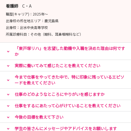
★お申込みはマイナビ看護学生 説明会予約ページよりお
看護師
C・A
待ちしております！
職歴(キャリア)：
2025年〜
出身校の所在地エリア：
鹿児島県
■病院見学会
出身校：
出水中央高等学校
開催場所：イムス横浜東戸塚総合リハビリテーション病院
所属診療科目：
その他（眼科、耳鼻咽喉科など）
開催日程：病院見学会予約ページをご確認ください（8月
末までの日程公開中！）
「東戸塚リハ」を志望した動機や入職を決めた理由は何です
時間：午前の部 10:00~12:00頃まで
か
午後の部 14:00~16:00頃まで
実際に働いてみて感じたことを教えてください
内容：病院紹介、教育体制の説明、施設見学、質疑応答な
ど
今まで仕事をやってきた中で、特に印象に残っているエピソ
※「こんなこと知りたい！」とリクエストも可能！
ードを教えてください
★お申込みはマイナビ看護学生 説明会予約ページよりお
仕事のどのようなところにやりがいを感じますか
待ちしております！
仕事をするにあたって心がけていることを教えてください
みなさんの応募をお待ちしております！
今後の目標を教えて下さい
学生の皆さんにメッセージやアドバイスをお願いします