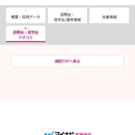
https://www.instagram.com/asakakango1
説明会・
概要・採用データ
先輩情報
見学会/選考情報
■---- MESSAGE ----■
皆さんの疑問 ”気になる” を看護師採用担当が解決しま
説明会・見学会
クチコミ
す！
ご興味お持ちの方は、まず説明会画面よりご予約くださ
い！
病院TOPへ戻る
TMGあさか医療センターは、2018年に移転し、駅からも
近く利便性が良い病院です。魅力ある職場環境づくりに努
め、知識や技術だけでなく豊かな人間性で患者さまから信
頼される人材育成を目指しています！
まずはお気軽に病院見学会からご参加くださいませ！
＼みなさんのご参加★お待ちしています！／