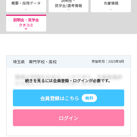
説明会・
期間限定で土曜見学会を開催いたします！
概要・採用データ
先輩情報
見学会/選考情報
8/8(土)11:00-12:00
8/22(土)11:00-12:00
説明会・見学会
平日では参加が難しい学生の皆様、ぜひご参加ください！
クチコミ
■---- CHECK３ ----■
【🏥就業体験コース】平日限定（2部制…1部9：00-12：
00・2部13：00-16：00）
埼玉県 専門学校・高校
参加年月：2025年8月
【📝見学・説明会コース】随時開催 9:00～16:00まで
※1時間半程度のイベントです！
続きを見るには会員登録・ログインが必要です。
気になったらまずはエントリーください！その後、担当者
よりご連絡いたします！
会員登録はこちら
無料
■---- CHECK４ ----■
インスタグラム更新しています！！
ログイン
看護部の様子や院内の取り組みなど日々配信しています！
ぜひチェックしてみてください↓