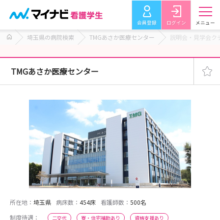
会員登録
ログイン
メニュー
埼玉県の病院検索
TMGあさか医療センター
説明会・見学会ク
TMGあさか医療センター
所在地：
埼玉県
病床数：
454床
看護師数：
500名
制度待遇：
二交代
寮・住宅補助あり
資格支援あり