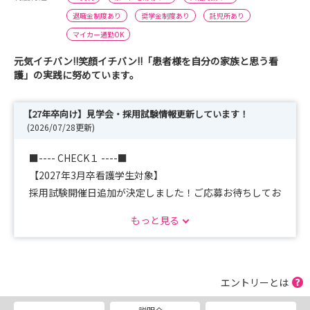
退職金制度あり
奨学金制度あり
託児所あり
マイカー通勤OK
元気イチバン!!笑顔イチバン!!「患者様を自分の家族と思う看
護」の実践に努めています。
【27年卒向け】見学会・採用試験情報更新しています！
(2026/07/28更新)
■---- CHECK１ ----■
【2027年3月卒看護学生対象】
採用試験開催日追加が決定しました！ご応募お待ちしてお
ります♪
もっと見る
2026/8/8(土)09:00～12:00 ※応募〆切：7/25
2026/8/22(土)09:00～12:00 ※応募〆切：8/8
エントリーとは
■---- CHECK２ ----■