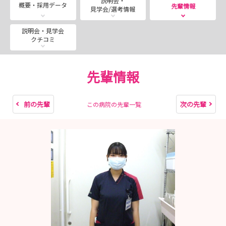
説明会・
期間限定で土曜見学会を開催いたします！
概要・採用データ
先輩情報
見学会/選考情報
8/8(土)11:00-12:00
8/22(土)11:00-12:00
説明会・見学会
クチコミ
平日では参加が難しい学生の皆様、ぜひご参加ください！
■---- CHECK３ ----■
先輩情報
【🏥就業体験コース】平日限定（2部制…1部9：00-12：
00・2部13：00-16：00）
【📝見学・説明会コース】随時開催 9:00～16:00まで
前の先輩
次の先輩
この病院の先輩一覧
※1時間半程度のイベントです！
気になったらまずはエントリーください！その後、担当者
よりご連絡いたします！
■---- CHECK４ ----■
インスタグラム更新しています！！
看護部の様子や院内の取り組みなど日々配信しています！
ぜひチェックしてみてください↓