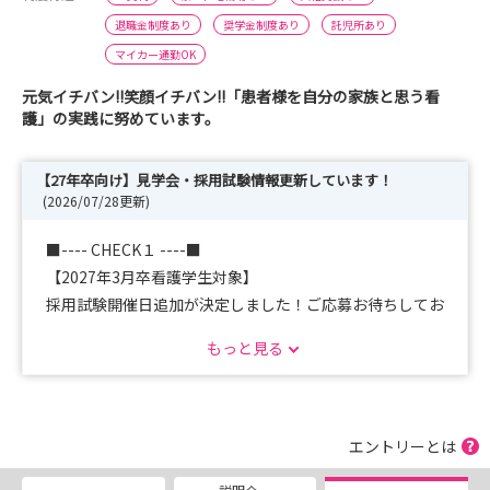
退職金制度あり
奨学金制度あり
託児所あり
マイカー通勤OK
元気イチバン!!笑顔イチバン!!「患者様を自分の家族と思う看
護」の実践に努めています。
【27年卒向け】見学会・採用試験情報更新しています！
(2026/07/28更新)
■---- CHECK１ ----■
【2027年3月卒看護学生対象】
採用試験開催日追加が決定しました！ご応募お待ちしてお
ります♪
もっと見る
2026/8/8(土)09:00～12:00 ※応募〆切：7/25
2026/8/22(土)09:00～12:00 ※応募〆切：8/8
エントリーとは
■---- CHECK２ ----■