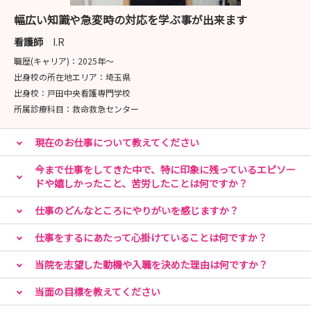
https://www.instagram.com/asakakango1
幅広い知識や急変時の対応を学ぶ事が出来ます
看護師
I.R
■---- MESSAGE ----■
職歴(キャリア)：
2025年〜
皆さんの疑問 ”気になる” を看護師採用担当が解決しま
出身校の所在地エリア：
埼玉県
す！
出身校：
戸田中央看護専門学校
ご興味お持ちの方は、まず説明会画面よりご予約くださ
所属診療科目：
救命救急センター
い！
現在のお仕事について教えてください
TMGあさか医療センターは、2018年に移転し、駅からも
近く利便性が良い病院です。魅力ある職場環境づくりに努
今まで仕事をしてきた中で、特に印象に残っているエピソー
め、知識や技術だけでなく豊かな人間性で患者さまから信
ドや嬉しかったこと、苦労したことは何ですか？
頼される人材育成を目指しています！
仕事のどんなところにやりがいを感じますか？
まずはお気軽に病院見学会からご参加くださいませ！
仕事をするにあたって心掛けていることは何ですか？
当院を志望した動機や入職を決めた理由は何ですか？
＼みなさんのご参加★お待ちしています！／
当面の目標を教えてください