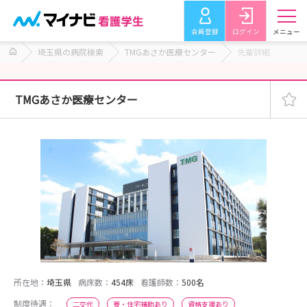
会員登録
ログイン
メニュー
埼玉県の病院検索
TMGあさか医療センター
先輩詳細
TMGあさか医療センター
所在地：
埼玉県
病床数：
454床
看護師数：
500名
制度待遇：
二交代
寮・住宅補助あり
資格支援あり