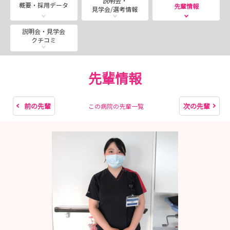
説明会・
期間限定で土曜見学会を開催いたします！
概要・採用データ
先輩情報
見学会/選考情報
8/8(土)11:00-12:00
8/22(土)11:00-12:00
説明会・見学会
クチコミ
平日では参加が難しい学生の皆様、ぜひご参加ください！
■---- CHECK３ ----■
先輩情報
【🏥就業体験コース】平日限定（2部制…1部9：00-12：
00・2部13：00-16：00）
【📝見学・説明会コース】随時開催 9:00～16:00まで
前の先輩
次の先輩
この病院の先輩一覧
※1時間半程度のイベントです！
気になったらまずはエントリーください！その後、担当者
よりご連絡いたします！
■---- CHECK４ ----■
インスタグラム更新しています！！
看護部の様子や院内の取り組みなど日々配信しています！
ぜひチェックしてみてください↓