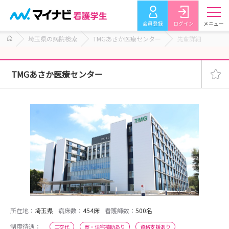
会員登録
ログイン
メニュー
埼玉県の病院検索
TMGあさか医療センター
先輩詳細
TMGあさか医療センター
所在地：
埼玉県
病床数：
454床
看護師数：
500名
制度待遇：
二交代
寮・住宅補助あり
資格支援あり