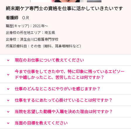
https://www.instagram.com/asakakango1
終末期ケア専門士の資格を仕事に活かしていきたいです
看護師
O.R
■---- MESSAGE ----■
職歴(キャリア)：
2021年〜
皆さんの疑問 ”気になる” を看護師採用担当が解決しま
出身校の所在地エリア：
埼玉県
す！
出身校：
済生会川口看護専門学校
ご興味お持ちの方は、まず説明会画面よりご予約くださ
所属診療科目：
その他（眼科、耳鼻咽喉科など）
い！
現在のお仕事について教えてください
TMGあさか医療センターは、2018年に移転し、駅からも
近く利便性が良い病院です。魅力ある職場環境づくりに努
今まで仕事をしてきた中で、特に印象に残っているエピソー
め、知識や技術だけでなく豊かな人間性で患者さまから信
ドや嬉しかったこと、苦労したことは何ですか？
頼される人材育成を目指しています！
仕事のどんなところにやりがいを感じますか？
まずはお気軽に病院見学会からご参加くださいませ！
仕事をするにあたって心掛けていることは何ですか？
当院を志望した動機や入職を決めた理由は何ですか？
＼みなさんのご参加★お待ちしています！／
当面の目標を教えてください