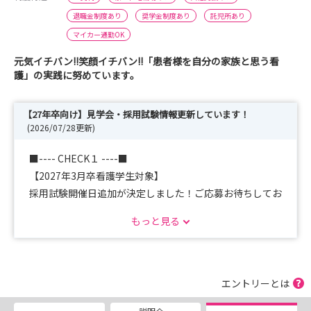
退職金制度あり
奨学金制度あり
託児所あり
マイカー通勤OK
元気イチバン!!笑顔イチバン!!「患者様を自分の家族と思う看
護」の実践に努めています。
【27年卒向け】見学会・採用試験情報更新しています！
(2026/07/28更新)
■---- CHECK１ ----■
【2027年3月卒看護学生対象】
採用試験開催日追加が決定しました！ご応募お待ちしてお
ります♪
もっと見る
2026/8/8(土)09:00～12:00 ※応募〆切：7/25
2026/8/22(土)09:00～12:00 ※応募〆切：8/8
エントリーとは
■---- CHECK２ ----■