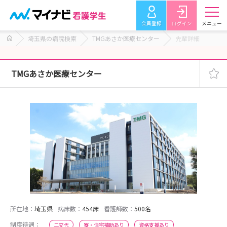
会員登録
ログイン
メニュー
埼玉県の病院検索
TMGあさか医療センター
先輩詳細
TMGあさか医療センター
所在地：
埼玉県
病床数：
454床
看護師数：
500名
制度待遇：
二交代
寮・住宅補助あり
資格支援あり