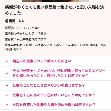
https://www.instagram.com/asakakango1
笑顔が多くとても良い雰囲気で働きたいと思い入職を決
めました
■---- MESSAGE ----■
看護師
K.K
皆さんの疑問 ”気になる” を看護師採用担当が解決しま
職歴(キャリア)：
2025年〜
す！
出身校の所在地エリア：
埼玉県
ご興味お持ちの方は、まず説明会画面よりご予約くださ
出身校：
戸田中央看護専門学校
い！
所属診療科目：
腎臓・泌尿器科／整形外科・形成外科／その他（眼科、耳鼻
咽喉科など）
TMGあさか医療センターは、2018年に移転し、駅からも
近く利便性が良い病院です。魅力ある職場環境づくりに努
現在のお仕事について教えてください
め、知識や技術だけでなく豊かな人間性で患者さまから信
頼される人材育成を目指しています！
今まで仕事をしてきた中で、特に印象に残っているエピソー
ドや嬉しかったこと、苦労したことは何ですか？
まずはお気軽に病院見学会からご参加くださいませ！
仕事のどんなところにやりがいを感じますか？
＼みなさんのご参加★お待ちしています！／
仕事をするにあたって心掛けていることは何ですか？
当院を志望した動機や入職を決めた理由は何ですか？