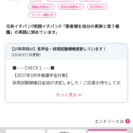
退職金制度あり
奨学金制度あり
託児所あり
マイカー通勤OK
元気イチバン!!笑顔イチバン!!「患者様を自分の家族と思う看
護」の実践に努めています。
【27年卒向け】見学会・採用試験情報更新しています！
(2026/07/28更新)
■---- CHECK１ ----■
【2027年3月卒看護学生対象】
採用試験開催日追加が決定しました！ご応募お待ちしてお
ります♪
もっと見る
2026/8/8(土)09:00～12:00 ※応募〆切：7/25
2026/8/22(土)09:00～12:00 ※応募〆切：8/8
エントリーとは
■---- CHECK２ ----■