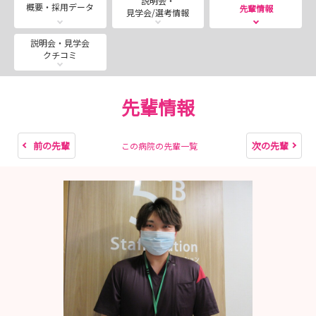
説明会・
期間限定で土曜見学会を開催いたします！
概要・採用データ
先輩情報
見学会/選考情報
8/8(土)11:00-12:00
8/22(土)11:00-12:00
説明会・見学会
クチコミ
平日では参加が難しい学生の皆様、ぜひご参加ください！
■---- CHECK３ ----■
先輩情報
【🏥就業体験コース】平日限定（2部制…1部9：00-12：
00・2部13：00-16：00）
【📝見学・説明会コース】随時開催 9:00～16:00まで
前の先輩
次の先輩
この病院の先輩一覧
※1時間半程度のイベントです！
気になったらまずはエントリーください！その後、担当者
よりご連絡いたします！
■---- CHECK４ ----■
インスタグラム更新しています！！
看護部の様子や院内の取り組みなど日々配信しています！
ぜひチェックしてみてください↓