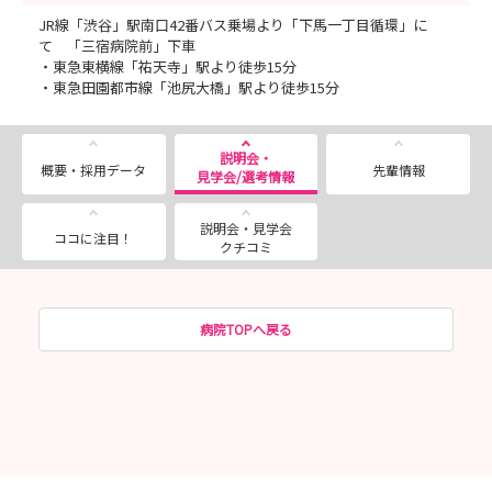
JR線「渋谷」駅南口42番バス乗場より「下馬一丁目循環」に
て 「三宿病院前」下車
・東急東横線「祐天寺」駅より徒歩15分
・東急田園都市線「池尻大橋」駅より徒歩15分
説明会・
概要・採用データ
先輩情報
見学会/選考情報
説明会・見学会
ココに注目！
クチコミ
病院TOPへ戻る