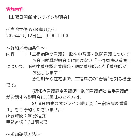
会です。
実施内容
【土曜日開催 オンライン説明会】
２）就業体験
～当院主催 WEB説明会～
実施曜日：火・水・木・金曜日(祝日除く)
2026年9月12日(土) 10:00-11:00
開催期間：2026年8月4日（火）～9月11日（金）
～詳細／参加条件～
内容 ：「三宿病院の看護2」脳卒中看護・訪問看護について
※合同就職説明会では聞けない「三宿病院の看護」
３）選考会 ※終了いたしました
について、脳卒中看護認定看護師・訪問看護師と若手看護師が
開催日程・書類提出期限：
お話しします！
【第1回】開催：2026年4月18日（土）9:00 ／ 提出期限：
急性期から在宅まで、三宿病院の“看護”を知る機会
4月8日（水）必着
です。
(認知症看護認定看護師・訪問看護師と若手看護師
【第2回】開催：2026年4月25日（土）9:00 ／ 提出期限：
がお話する説明会にご興味のある方は、
4月15日（水）必着
8月8日開催のオンライン説明会「三宿病院の看護
【第3回】開催：2026年5月16日（土）9:00 ／ 提出期限：
１」もご予約くださいませ。)
5月6日（水）必着
所要時間：60分程度
申込〆切：7日前まで
【第4回】開催：2026年6月13日（土）9:00 ／ 提出期限：
6月3日（水）必着
～参加確認方法～