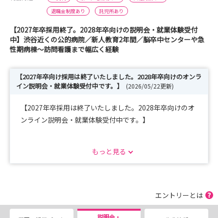
退職金制度あり
託児所あり
【2027年卒採用終了。2028年卒向けの説明会・就業体験受付
中】渋谷近くの公的病院／新人教育2年間／脳卒中センターや急
性期病棟～訪問看護まで幅広く経験
【2027年卒向け採用は終了いたしました。2028年卒向けのオンラ
イン説明会・就業体験受付中です。】
(2026/05/22更新)
【2027年卒採用は終了いたしました。2028年卒向けのオ
ンライン説明会・就業体験受付中です。】
１）オンライン説明会
もっと見る
所要時間：60分程度
申込方法：マイナビサイトからお申込みください。
開催日程：
エントリーとは
第1回：2026年8月8日(土) 10:00-11:00
テーマ：「三宿病院の認知症看護および訪問看護ステーシ
説明会・