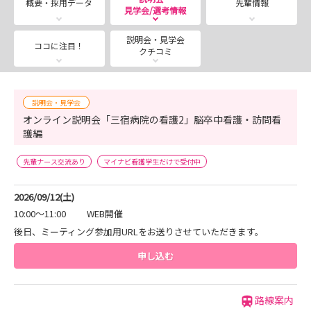
概要・採用データ
先輩情報
見学会/選考情報
ョン（の看護）について」
合同就職説明会では聞けない「三宿病院の看護」
説明会・見学会
ココに注目！
について、認知症看護認定看護師・訪問看護師と若手看護
クチコミ
師が
お話しします！
急性期から在宅まで、三宿病院の“看護”を知る機
説明会・見学会
オンライン説明会「三宿病院の看護2」脳卒中看護・訪問看
会です。
護編
先輩ナース交流あり
マイナビ看護学生だけで受付中
第2回：2026年9月12日(土) 10:00-11:00
テーマ：「三宿病院の脳卒中センターおよび訪問看護ステ
2026/09/12(土)
ーション（の看護）について」
10:00～11:00
WEB開催
合同就職説明会では聞けない「三宿病院の看護」
後日、ミーティング参加用URLをお送りさせていただきます。
について、脳卒中看護認定看護師・訪問看護師と若手看護
申し込む
師が
お話しします！
急性期から在宅まで、三宿病院の“看護”を知る機
路線案内