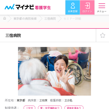
会員登録
ログイン
メニュー
東京都の病院検索
三宿病院
セミナー詳細
三宿病院
所在地：
東京都
病床数：
238床
看護師数：
210名
制度待遇：
二交代
寮・住宅補助あり
資格支援あり