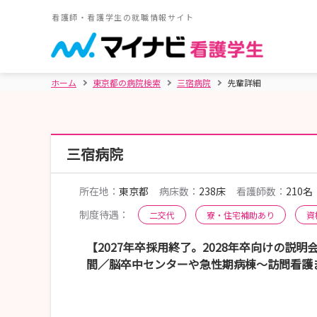
看護師・看護学生の就職情報サイト
ホーム
東京都の病院検索
三宿病院
先輩詳細
三宿病院
所在地：
東京都
病床数：
238床
看護師数：
210名
制度待遇：
二交代
寮・住宅補助あり
資
【2027年卒採用終了。2028年卒向けの説
間／脳卒中センターや急性期病棟～訪問看護