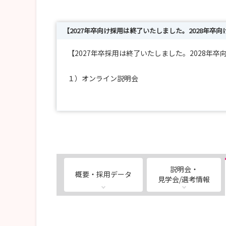
【2027年卒向け採用は終了いたしました。2028年
【2027年卒採用は終了いたしました。2028年
１）オンライン説明会
所要時間：60分程度
申込方法：マイナビサイトからお申込みください
開催日程：
第1回：2026年8月8日(土) 10:00-11:00
テーマ：「三宿病院の認知症看護および訪問看護
合同就職説明会では聞けない「三宿病院の看
説明会・
概要・採用データ
お話しします！
見学会/選考情報
急性期から在宅まで、三宿病院の“看護”を