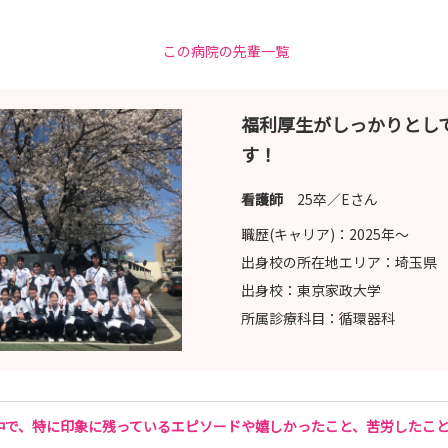
看護ステーション（の看護）について」
この病院の先輩一覧
護」について、脳卒中看護認定看護師・訪問看護師と若手看護師が
知る機会です。
福利厚生がしっかりとし
す！
看護師
25卒／Eさん
職歴(キャリア)：
2025年〜
出身校の所在地エリア：
埼玉県
出身校：
東京家政大学
所属診療科目：
循環器科
 提出期限：4月8日（水）必着
 提出期限：4月15日（水）必着
 提出期限：5月6日（水）必着
中で、特に印象に残っているエピソードや嬉しかったこと、苦労したこ
 提出期限：6月3日（水）必着