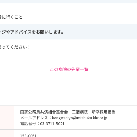
行に行くこと
ージやアドバイスをお願いします。
張ってください！
この病院の先輩一覧
国家公務員共済組合連合会 三宿病院 新卒採用担当
メールアドレス：kangosaiyo@mishuku.kkr.or.jp
電話番号：03-3711-5021
153-0051