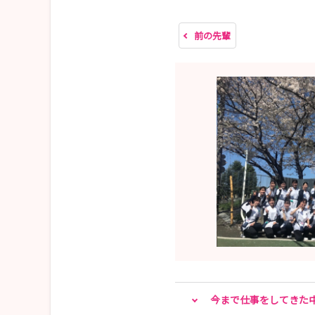
第2回：2026年9月12日(土) 10:00-11:00
テーマ：「三宿病院の脳卒中センターおよび訪問
前の先輩
合同就職説明会では聞けない「三宿病院の看
お話しします！
急性期から在宅まで、三宿病院の“看護”を
２）就業体験
実施曜日：火・水・木・金曜日(祝日除く)
開催期間：2026年8月4日（火）～9月11日（金）
３）選考会 ※終了いたしました
開催日程・書類提出期限：
【第1回】開催：2026年4月18日（土）9:00 ／
【第2回】開催：2026年4月25日（土）9:00 ／
【第3回】開催：2026年5月16日（土）9:00 ／
今まで仕事をしてきた
【第4回】開催：2026年6月13日（土）9:00 ／