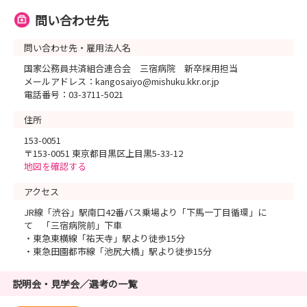
問い合わせ先
問い合わせ先・雇用法人名
国家公務員共済組合連合会 三宿病院 新卒採用担当
メールアドレス：kangosaiyo@mishuku.kkr.or.jp
電話番号：03-3711-5021
住所
153-0051
〒153-0051 東京都目黒区上目黒5-33-12
地図を確認する
アクセス
JR線「渋谷」駅南口42番バス乗場より「下馬一丁目循環」に
て 「三宿病院前」下車
・東急東横線「祐天寺」駅より徒歩15分
・東急田園都市線「池尻大橋」駅より徒歩15分
説明会・見学会／選考の一覧