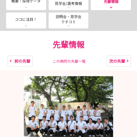
概要・採用データ
先輩情報
見学会/選考情報
ョン（の看護）について」
合同就職説明会では聞けない「三宿病院の看護」
説明会・見学会
ココに注目！
クチコミ
について、認知症看護認定看護師・訪問看護師と若手看護
師が
お話しします！
先輩情報
急性期から在宅まで、三宿病院の“看護”を知る機
会です。
前の先輩
次の先輩
この病院の先輩一覧
第2回：2026年9月12日(土) 10:00-11:00
テーマ：「三宿病院の脳卒中センターおよび訪問看護ステ
ーション（の看護）について」
合同就職説明会では聞けない「三宿病院の看護」
について、脳卒中看護認定看護師・訪問看護師と若手看護
師が
お話しします！
急性期から在宅まで、三宿病院の“看護”を知る機