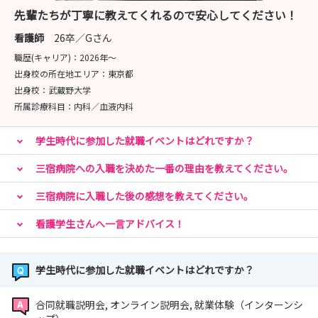
会です。
先輩たちが丁寧に教えてくれるので安心してください！
看護師
26卒／Gさん
２）就業体験
職歴(キャリア)：
2026年〜
実施曜日：火・水・木・金曜日(祝日除く)
出身校の所在地エリア：
東京都
開催期間：2026年8月4日（火）～9月11日（金）
出身校：
武蔵野大学
所属診療科目：
内科／血液内科
学生時代に参加した就職イベントはどれですか？
３）選考会 ※終了いたしました
開催日程・書類提出期限：
三宿病院への入職を決めた一番の理由を教えてください。
【第1回】開催：2026年4月18日（土）9:00 ／ 提出期限：
4月8日（水）必着
三宿病院に入職した後の感想を教えてください。
【第2回】開催：2026年4月25日（土）9:00 ／ 提出期限：
看護学生さんへ一言アドバイス！
4月15日（水）必着
【第3回】開催：2026年5月16日（土）9:00 ／ 提出期限：
5月6日（水）必着
学生時代に参加した就職イベントはどれですか？
【第4回】開催：2026年6月13日（土）9:00 ／ 提出期限：
6月3日（水）必着
合同就職説明会, オンライン説明会, 就業体験（インターンシ