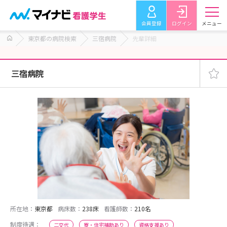
会員登録
ログイン
メニュー
東京都の病院検索
三宿病院
先輩詳細
三宿病院
所在地：
東京都
病床数：
238床
看護師数：
210名
制度待遇：
二交代
寮・住宅補助あり
資格支援あり