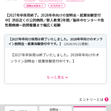
退職金制度あり
託児所あり
【2027年卒採用終了。2028年卒向けの説明会・就業体験受付
中】渋谷近くの公的病院／新人教育2年間／脳卒中センターや急
性期病棟～訪問看護まで幅広く経験
【2027年卒向け採用は終了いたしました。2028年卒向けのオンラ
イン説明会・就業体験受付中です。】
(2026/05/22更新)
【2027年卒採用は終了いたしました。2028年卒向けのオ
ンライン説明会・就業体験受付中です。】
１）オンライン説明会
もっと見る
所要時間：60分程度
申込方法：マイナビサイトからお申込みください。
開催日程：
エントリーとは
第1回：2026年8月8日(土) 10:00-11:00
説明会・
テーマ：「三宿病院の認知症看護および訪問看護ステーシ