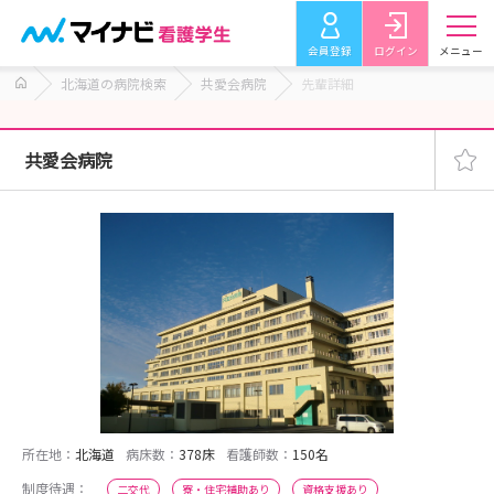
会員登録
ログイン
メニュー
北海道の病院検索
共愛会病院
先輩詳細
共愛会病院
所在地：
北海道
病床数：
378床
看護師数：
150名
制度待遇：
二交代
寮・住宅補助あり
資格支援あり