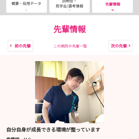
説明会・
・8月13日（木）
概要・採用データ
先輩情報
見学会/選考情報
・8月30日（木）
・9月3日（木）
・9月17日（木）
先輩情報
・10月15日（木）
・10月29日（木）
前の先輩
次の先輩
この病院の先輩一覧
希望日の1週間前までにご応募ください。
自分自身が成長できる環境が整っています