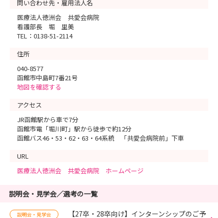
問い合わせ先・雇用法人名
医療法人徳洲会 共愛会病院
看護部長 堀 里美
TEL：0138-51-2114
住所
040-8577
函館市中島町7番21号
地図を確認する
アクセス
JR函館駅から車で7分
函館市電「堀川町」駅から徒歩で約12分
函館バス46・53・62・63・64系統 「共愛会病院前」下車
URL
医療法人徳洲会 共愛会病院 ホームページ
説明会・見学会／選考の一覧
【27卒・28卒向け】インターンシップのご予
説明会・見学会