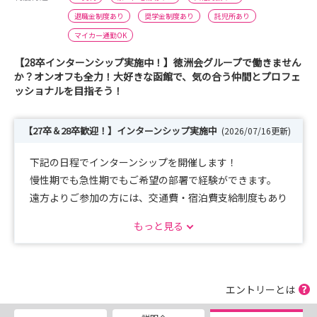
退職金制度あり
奨学金制度あり
託児所あり
マイカー通勤OK
【28卒インターンシップ実施中！】徳洲会グループで働きません
か？オンオフも全力！大好きな函館で、気の合う仲間とプロフェ
ッショナルを目指そう！
【27卒＆28卒歓迎！】インターンシップ実施中
(2026/07/16更新)
下記の日程でインターンシップを開催します！
慢性期でも急性期でもご希望の部署で経験ができます。
遠方よりご参加の方には、交通費・宿泊費支給制度もあり
ます！
もっと見る
日本で1番魅力的な街で、看護師への第1歩を踏み出しま
せんか？
＝ 開催日程 ＝
エントリーとは
・7月23日（木）