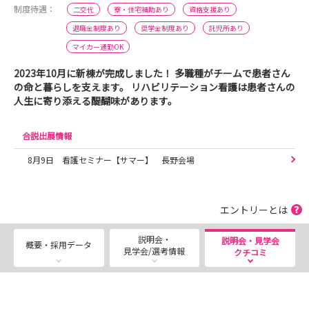
制度待遇：
二交代
寮・住宅補助あり
資格支援あり
退職金制度あり
奨学金制度あり
託児所あり
マイカー通勤OK
2023年10月に新棟が完成しました！ 多職種がチームで患者さん
の命と暮らしを支えます。 リハビリテーション看護は患者さんの
人生に寄り添える醍醐味があります。
合説出展情報
8月9日 看護セミナー【サマー】 長野会場
エントリーとは
説明会・
説明会・見学会
概要・採用データ
見学会/選考情報
クチコミ