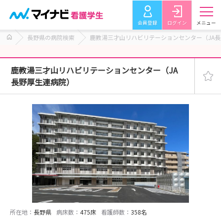
会員登録
ログイン
メニュー
長野県の病院検索
鹿教湯三才山リハビリテーションセンター（JA
鹿教湯三才山リハビリテーションセンター（JA
長野厚生連病院）
所在地：
長野県
病床数：
475床
看護師数：
358名