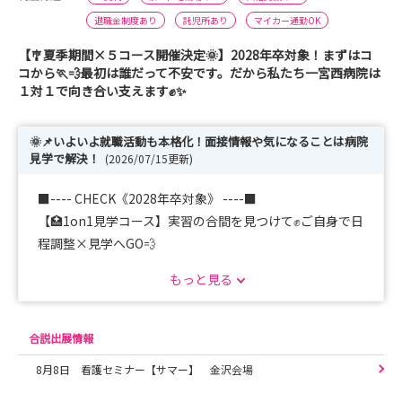
退職金制度あり
託児所あり
マイカー通勤OK
【🎐夏季期間×５コース開催決定🌞】2028年卒対象！まずはコ
コから🏃💨最初は誰だって不安です。だから私たち一宮西病院は
１対１で向き合い支えます✊✨
🌞📌いよいよ就職活動も本格化！面接情報や気になることは病院
見学で解決！
(2026/07/15更新)
■---- CHECK《2028年卒対象》 ----■
【🏥1on1見学コース】実習の合間を見つけて✊ご自身で日
程調整×見学へGO💨
【🏥現場体験コース】インターン◎看護現場へ潜入！先輩
もっと見る
看護師と看護を学ぼうっ！
【🔥現場本音コース】8月23日×先輩看護師大集合👏なん
でも聞いていいんです🏃💨
合説出展情報
【📝就活支援コース】名古屋＆一宮にて受付中📍履歴書＆
8月8日 看護セミナー【サマー】 金沢会場
面接対策をチェック🔥
【🏠寮覗き見コース】１人暮らし挑戦者必見💥「本当は