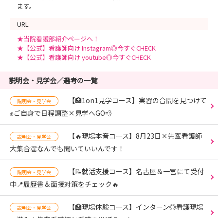
ます。
URL
★当院看護部紹介ページへ！
★【公式】看護師向け Instagram◎今すぐCHECK
★【公式】看護師向け youtube◎今すぐCHECK
説明会・見学会／選考の一覧
【🏥1on1見学コース】実習の合間を見つけて
説明会・見学会
✊ご自身で日程調整×見学へGO💨
【🔥現場本音コース】8月23日×先輩看護師
説明会・見学会
大集合👏なんでも聞いていいんです！
【📝就活支援コース】名古屋＆一宮にて受付
説明会・見学会
中📍履歴書＆面接対策をチェック🔥
【🏥現場体験コース】インターン◎看護現場
説明会・見学会