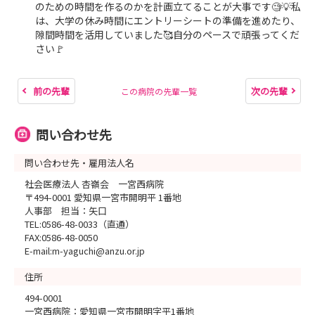
のための時間を作るのかを計画立てることが大事です🧐💡私
は、大学の休み時間にエントリーシートの準備を進めたり、
隙間時間を活用していました🥰自分のペースで頑張ってくだ
さい🚩
前の先輩
次の先輩
この病院の先輩一覧
問い合わせ先
問い合わせ先・雇用法人名
社会医療法人 杏嶺会 一宮西病院
〒494-0001 愛知県一宮市開明平 1番地
人事部 担当：矢口
TEL:0586-48-0033（直通）
FAX:0586-48-0050
E-mail:m-yaguchi@anzu.or.jp
住所
494-0001
一宮西病院：愛知県一宮市開明字平1番地