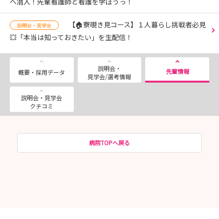
へ潜入！先輩看護師と看護を学ぼうっ！
【🏠寮覗き見コース】１人暮らし挑戦者必見
説明会・見学会
💥「本当は知っておきたい」を生配信！
説明会・
先輩情報
概要・採用データ
見学会/選考情報
説明会・見学会
クチコミ
病院TOPへ戻る