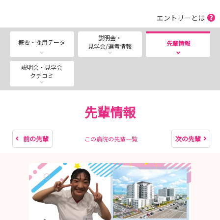
知っておきたい」を生配信！
エントリーとは
■---- MESSAGE ----■
説明会・
概要・採用データ
先輩情報
見学会/選考情報
皆さんの疑問 ”気になる” を看護師採用担当が解決しま
す！
説明会・見学会
まず説明会画面をご確認ください★
クチコミ
一宮西病院は『街と人が明るく健康でいられますように』
の理念の下、地域の救急・急性期医療を担う病院として機
先輩情報
能を高め、一宮尾張西部地域の拠点病院として尽力してい
ます。
2023年には「南館」が完成し病院機能を大幅に拡大させ
前の先輩
次の先輩
この病院の先輩一覧
（病床数465床→801床へ）地域医療へ貢献します！
＼みなさんのご参加★お待ちしています／