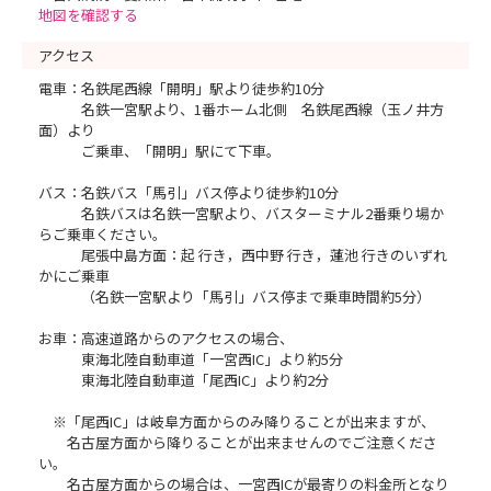
地図を確認する
アクセス
電車：名鉄尾西線「開明」駅より徒歩約10分
名鉄一宮駅より、1番ホーム北側 名鉄尾西線（玉ノ井方
面）より
ご乗車、「開明」駅にて下車。
バス：名鉄バス「馬引」バス停より徒歩約10分
名鉄バスは名鉄一宮駅より、バスターミナル2番乗り場か
らご乗車ください。
尾張中島方面：起 行き，西中野 行き，蓮池 行きのいずれ
かにご乗車
（名鉄一宮駅より「馬引」バス停まで乗車時間約5分）
お車：高速道路からのアクセスの場合、
東海北陸自動車道「一宮西IC」より約5分
東海北陸自動車道「尾西IC」より約2分
※「尾西IC」は岐阜方面からのみ降りることが出来ますが、
名古屋方面から降りることが出来ませんのでご注意くださ
い。
名古屋方面からの場合は、一宮西ICが最寄りの料金所となり