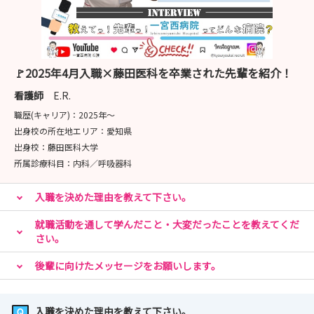
🚩2025年4月入職×藤田医科を卒業された先輩を紹介！
看護師
E.R.
職歴(キャリア)：
2025年〜
出身校の所在地エリア：
愛知県
出身校：
藤田医科大学
所属診療科目：
内科／呼吸器科
入職を決めた理由を教えて下さい。
就職活動を通して学んだこと・大変だったことを教えてくだ
さい。
後輩に向けたメッセージをお願いします。
入職を決めた理由を教えて下さい。