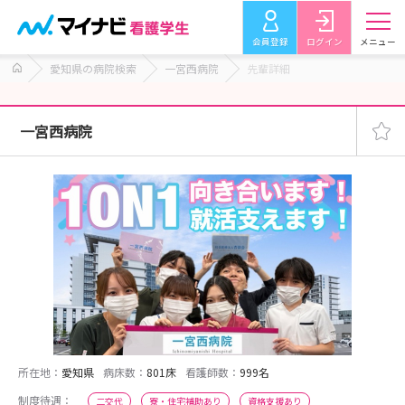
会員登録
ログイン
メニュー
愛知県の病院検索
一宮西病院
先輩詳細
一宮西病院
所在地：
愛知県
病床数：
801床
看護師数：
999名
制度待遇：
二交代
寮・住宅補助あり
資格支援あり