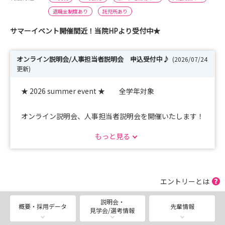
退職金制度あり
託児所あり
サマーイベント開催間近！当院HPより受付中★
オンライン説明会/人事担当者説明会 申込受付中♪
(2026/07/24
更新)
★ 2026 summer event ★ 全学年対象
オンライン説明会、人事担当者説明会を開催いたします！
マイナビアプリからお申込が可能です♪
もっと見る
皆様のご応募お待ちしております！
※定員に達した日程から応募終了となりますのでお早めに
お申し込みください。
エントリーとは
説明会・
概要・採用データ
先輩情報
見学会/選考情報