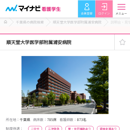
会員登録
ログイン
メニュー
千葉県の病院検索
順天堂大学医学部附属浦安病院
説明会・見
順天堂大学医学部附属浦安病院
所在地：
千葉県
病床数：
785床
看護師数：
873名
制度待遇：
二交代
三次救急
寮・住宅補助あり
資格支援あり