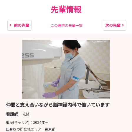
●採用試験日：9月25日（金）、11月27日（金）
先輩情報
●WEBエントリー期間・アップロード〆切
9月25日（金）：8月4日（火）12時～8月20日（木）12
時
前の先輩
次の先輩
この病院の先輩一覧
11月27日（金）：10月6日（火）12時～10月22日
（木）12時
詳細は、東大病院看護部HPをご確認ください。
https://www.h-todai-kango.jp/recruit/
お問い合わせ・連絡先
東京大学医学部附属病院 看護部事務室
ホームページ http://www.h.u-tokyo.ac.jp/nurse
Email todainurse-inquiry@umin.ac.jp
電 話 03-5800-6520 (看護部直通) 平日 8：30～17：00
仲間と支え合いながら脳神経内科で働いています
看護師
K.M
職歴(キャリア)：
2024年〜
出身校の所在地エリア：
東京都