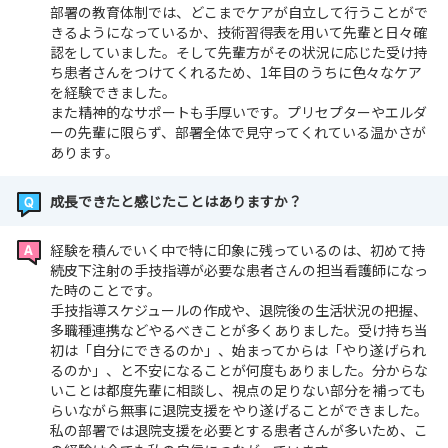
部署の教育体制では、どこまでケアが自立して行うことがで
きるようになっているか、技術習得表を用いて先輩と日々確
認をしていました。そして先輩方がその状況に応じた受け持
ち患者さんをつけてくれるため、1年目のうちに色々なケア
を経験できました。
また精神的なサポートも手厚いです。プリセプターやエルダ
ーの先輩に限らず、部署全体で見守ってくれている温かさが
あります。
成長できたと感じたことはありますか？
経験を積んでいく中で特に印象に残っているのは、初めて持
続皮下注射の手技指導が必要な患者さんの担当看護師になっ
た時のことです。
手技指導スケジュールの作成や、退院後の生活状況の把握、
多職種連携などやるべきことが多くありました。受け持ち当
初は「自分にできるのか」、始まってからは「やり遂げられ
るのか」、と不安になることが何度もありました。分からな
いことは都度先輩に相談し、視点の足りない部分を補っても
らいながら無事に退院支援をやり遂げることができました。
私の部署では退院支援を必要とする患者さんが多いため、こ