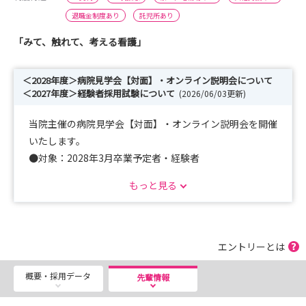
退職金制度あり
託児所あり
「みて、触れて、考える看護」
＜2028年度＞病院見学会【対面】・オンライン説明会について
＜2027年度＞経験者採用試験について
(2026/06/03更新)
当院主催の病院見学会【対面】・オンライン説明会を開催
いたします。
●対象：2028年3月卒業予定者・経験者
●日程：病院見学会【対面】 7月29日（水）、8月10日
もっと見る
（月）
オンライン説明会 7月25日（土）、8月9日
（日）
詳細は、東大病院看護部HPをご確認ください。
エントリーとは
https://www.h-todai-kango.jp/recruit/fair/
概要・採用データ
先輩情報
2027年度経験者採用試験と行います。