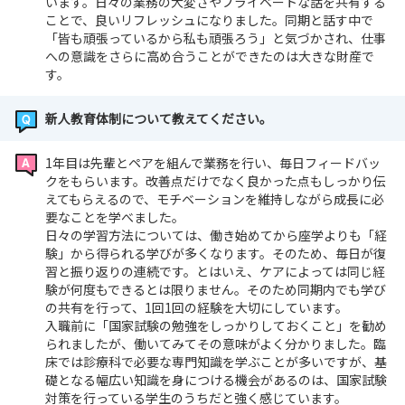
います。日々の業務の大変さやプライベートな話を共有する
ことで、良いリフレッシュになりました。同期と話す中で
「皆も頑張っているから私も頑張ろう」と気づかされ、仕事
への意識をさらに高め合うことができたのは大きな財産で
す。
新人教育体制について教えてください。
1年目は先輩とペアを組んで業務を行い、毎日フィードバッ
クをもらいます。改善点だけでなく良かった点もしっかり伝
えてもらえるので、モチベーションを維持しながら成長に必
要なことを学べました。
日々の学習方法については、働き始めてから座学よりも「経
験」から得られる学びが多くなります。そのため、毎日が復
習と振り返りの連続です。とはいえ、ケアによっては同じ経
験が何度もできるとは限りません。そのため同期内でも学び
の共有を行って、1回1回の経験を大切にしています。
入職前に「国家試験の勉強をしっかりしておくこと」を勧め
られましたが、働いてみてその意味がよく分かりました。臨
床では診療科で必要な専門知識を学ぶことが多いですが、基
礎となる幅広い知識を身につける機会があるのは、国家試験
対策を行っている学生のうちだと強く感じています。