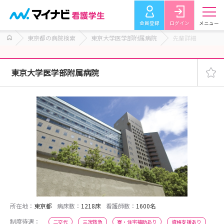
会員登録
ログイン
メニュー
東京都の病院検索
東京大学医学部附属病院
先輩詳細
東京大学医学部附属病院
所在地：
東京都
病床数：
1218床
看護師数：
1600名
制度待遇：
二交代
三次救急
寮・住宅補助あり
資格支援あり