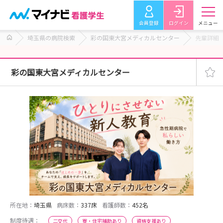
会員登録
ログイン
メニュー
埼玉県の病院検索
彩の国東大宮メディカルセンター
先輩詳細
彩の国東大宮メディカルセンター
所在地：
埼玉県
病床数：
337床
看護師数：
452名
制度待遇：
二交代
寮・住宅補助あり
資格支援あり