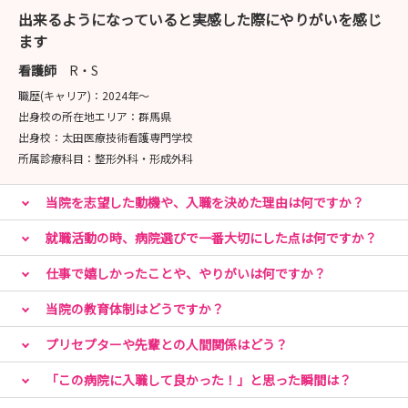
◆ 総合病院で築く、確かな看護の土台◆
出来るようになっていると実感した際にやりがいを感じ
337床の総合病院として、ダビンチやPCIなどの先端医療
ます
から地域医療まで幅広く経験可能
専門チームで多職種と連携し、確実な基礎力を身につけら
看護師
R・S
れます
職歴(キャリア)：
2024年〜
出身校の所在地エリア：
群馬県
◆ 「急性期なのにしっかり休める」働き方◆
出身校：
太田医療技術看護専門学校
年間休日120日、有休取得率80％超、残業は月5〜10時間
所属診療科目：
整形外科・形成外科
程度と少なめです
当院を志望した動機や、入職を決めた理由は何ですか？
「チャージ休暇」で長期連休も可能、自分を労わる時間も
しっかり確保できます
就職活動の時、病院選びで一番大切にした点は何ですか？
◆ 大宮3分・都内30分。憧れのエリアが日常に◆
仕事で嬉しかったことや、やりがいは何ですか？
大宮駅へ1駅3分、都内へも30分の好アクセス
当院の教育体制はどうですか？
徒歩圏内の独身寮や、院内カフェ・マッサージルームも完
備し、充実の関東ライフを全力でサポートします
プリセプターや先輩との人間関係はどう？
「この病院に入職して良かった！」と思った瞬間は？
「仕事もプライベートも妥協したくない」そんな方是非一