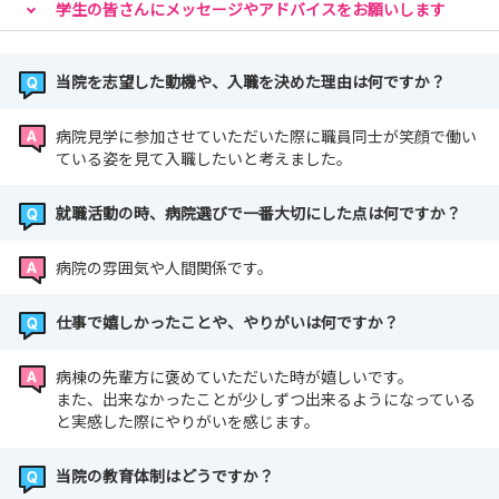
度当院へお越しください
学生の皆さんにメッセージやアドバイスをお願いします
当院を志望した動機や、入職を決めた理由は何ですか？
病院見学に参加させていただいた際に職員同士が笑顔で働い
ている姿を見て入職したいと考えました。
就職活動の時、病院選びで一番大切にした点は何ですか？
病院の雰囲気や人間関係です。
仕事で嬉しかったことや、やりがいは何ですか？
病棟の先輩方に褒めていただいた時が嬉しいです。
また、出来なかったことが少しずつ出来るようになっている
と実感した際にやりがいを感じます。
当院の教育体制はどうですか？