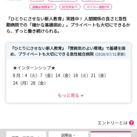
退職金制度あり
託児所あり
マイカー通勤OK
「ひとりにさせない新人教育」実践中！ 人間関係の良さと急性
期病院での「確かな基礎固め」。プライベートも大切にできるか
ら、ずっと働き続けられる。
『ひとりにさせない新人教育』『雰囲気のよい環境』で基礎を固
め、プライベートも大切にできる急性総合病院
(2026/07/31更新)
★インターンシップ★
8 月：4（火）7（金）14（金）18（火）21（金）
24（月）28（金）
8月は原則満員ですが、キャンセルが出る場合があ
もっと見る
りますので一度お問合せ下さい。
12月：23日（水）24日（木）28日（月）29日（木）
＊１２月はホームページよりお申込みください！
◆病院見学会
エントリーとは
8/15（土）9月5日（土）9月19日（土）10月3日（土）10
説明会・
月17日（土）11月7日（土）11月21日（土）12月5日