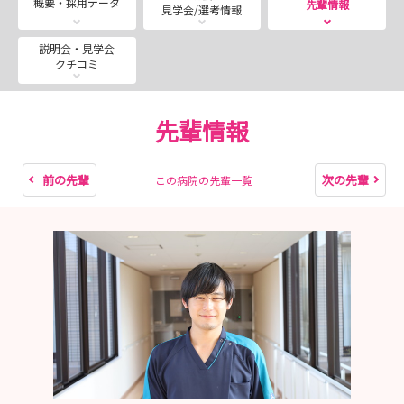
概要・採用データ
先輩情報
見学会/選考情報
（土）12月19日（土）
＊９月以降は看護部ホームページよりご予約下さい
説明会・見学会
クチコミ
◆採用試験
2027年度卒は終了しました。2028年度の日程は冬頃に
発表となります。2月～開始予定！
先輩情報
------------------------------------------------------------
------------------------------------------------
「ひとりにさせない新人教育」×「私を彩るプライベー
前の先輩
次の先輩
この病院の先輩一覧
ト」
急性期で磨く看護の土台！オフはしっかりリフレッシュし
て自分らしく！
◆「ひとりにさせない」ペアワークで築く安心の第一歩◆
先輩と二人一組の「ペアワーク制」で疑問はその場で解決
相談しやすい温かな雰囲気で不安をゼロにします
新人離職率の低さも自慢です