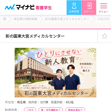
会員登録
ログイン
メニュー
埼玉県の病院検索
彩の国東大宮メディカルセンター
先輩詳細
彩の国東大宮メディカルセンター
所在地：
埼玉県
病床数：
337床
看護師数：
452名
制度待遇：
二交代
寮・住宅補助あり
資格支援あり