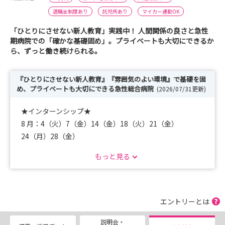
退職金制度あり
託児所あり
マイカー通勤OK
「ひとりにさせない新人教育」実践中！ 人間関係の良さと急性
期病院での「確かな基礎固め」。プライベートも大切にできるか
ら、ずっと働き続けられる。
『ひとりにさせない新人教育』『雰囲気のよい環境』で基礎を固
め、プライベートも大切にできる急性総合病院
(2026/07/31更新)
★インターンシップ★
8 月：4（火）7（金）14（金）18（火）21（金）
24（月）28（金）
8月は原則満員ですが、キャンセルが出る場合があ
もっと見る
りますので一度お問合せ下さい。
12月：23日（水）24日（木）28日（月）29日（木）
＊１２月はホームページよりお申込みください！
◆病院見学会
エントリーとは
8/15（土）9月5日（土）9月19日（土）10月3日（土）10
説明会・
月17日（土）11月7日（土）11月21日（土）12月5日