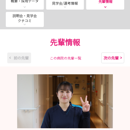
概要・採用データ
先輩情報
見学会/選考情報
（土）12月19日（土）
＊９月以降は看護部ホームページよりご予約下さい
説明会・見学会
クチコミ
◆採用試験
2027年度卒は終了しました。2028年度の日程は冬頃に
発表となります。2月～開始予定！
先輩情報
------------------------------------------------------------
------------------------------------------------
「ひとりにさせない新人教育」×「私を彩るプライベー
前の先輩
次の先輩
この病院の先輩一覧
ト」
急性期で磨く看護の土台！オフはしっかりリフレッシュし
て自分らしく！
◆「ひとりにさせない」ペアワークで築く安心の第一歩◆
先輩と二人一組の「ペアワーク制」で疑問はその場で解決
相談しやすい温かな雰囲気で不安をゼロにします
新人離職率の低さも自慢です