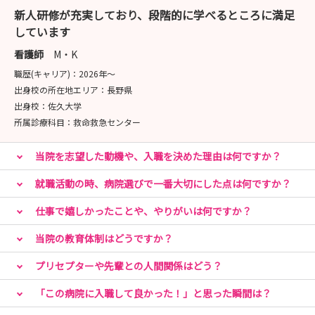
◆ 総合病院で築く、確かな看護の土台◆
新人研修が充実しており、段階的に学べるところに満足
337床の総合病院として、ダビンチやPCIなどの先端医療
しています
から地域医療まで幅広く経験可能
専門チームで多職種と連携し、確実な基礎力を身につけら
看護師
M・K
れます
職歴(キャリア)：
2026年〜
出身校の所在地エリア：
長野県
◆ 「急性期なのにしっかり休める」働き方◆
出身校：
佐久大学
年間休日120日、有休取得率80％超、残業は月5〜10時間
所属診療科目：
救命救急センター
程度と少なめです
当院を志望した動機や、入職を決めた理由は何ですか？
「チャージ休暇」で長期連休も可能、自分を労わる時間も
しっかり確保できます
就職活動の時、病院選びで一番大切にした点は何ですか？
◆ 大宮3分・都内30分。憧れのエリアが日常に◆
仕事で嬉しかったことや、やりがいは何ですか？
大宮駅へ1駅3分、都内へも30分の好アクセス
当院の教育体制はどうですか？
徒歩圏内の独身寮や、院内カフェ・マッサージルームも完
備し、充実の関東ライフを全力でサポートします
プリセプターや先輩との人間関係はどう？
「この病院に入職して良かった！」と思った瞬間は？
「仕事もプライベートも妥協したくない」そんな方是非一