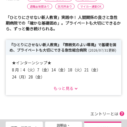
退職金制度あり
託児所あり
マイカー通勤OK
「ひとりにさせない新人教育」実践中！ 人間関係の良さと急性
期病院での「確かな基礎固め」。プライベートも大切にできるか
ら、ずっと働き続けられる。
『ひとりにさせない新人教育』『雰囲気のよい環境』で基礎を固
め、プライベートも大切にできる急性総合病院
(2026/07/31更新)
★インターンシップ★
8 月：4（火）7（金）14（金）18（火）21（金）
24（月）28（金）
8月は原則満員ですが、キャンセルが出る場合があ
もっと見る
りますので一度お問合せ下さい。
12月：23日（水）24日（木）28日（月）29日（木）
＊１２月はホームページよりお申込みください！
◆病院見学会
エントリーとは
8/15（土）9月5日（土）9月19日（土）10月3日（土）10
説明会・
月17日（土）11月7日（土）11月21日（土）12月5日