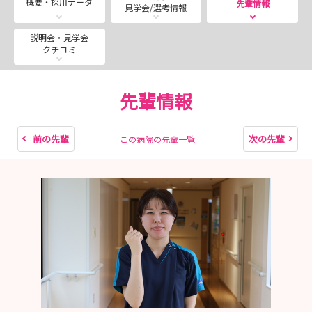
概要・採用データ
先輩情報
見学会/選考情報
（土）12月19日（土）
＊９月以降は看護部ホームページよりご予約下さい
説明会・見学会
クチコミ
◆採用試験
2027年度卒は終了しました。2028年度の日程は冬頃に
発表となります。2月～開始予定！
先輩情報
------------------------------------------------------------
------------------------------------------------
「ひとりにさせない新人教育」×「私を彩るプライベー
前の先輩
次の先輩
この病院の先輩一覧
ト」
急性期で磨く看護の土台！オフはしっかりリフレッシュし
て自分らしく！
◆「ひとりにさせない」ペアワークで築く安心の第一歩◆
先輩と二人一組の「ペアワーク制」で疑問はその場で解決
相談しやすい温かな雰囲気で不安をゼロにします
新人離職率の低さも自慢です