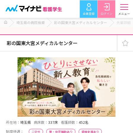
会員登録
ログイン
メニュー
埼玉県の病院検索
彩の国東大宮メディカルセンター
先輩詳細
彩の国東大宮メディカルセンター
所在地：
埼玉県
病床数：
337床
看護師数：
452名
制度待遇：
二交代
寮・住宅補助あり
資格支援あり