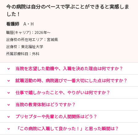
◆ 総合病院で築く、確かな看護の土台◆
今の病院は自分のペースで学ぶことができると実感しま
337床の総合病院として、ダビンチやPCIなどの先端医療
した！
から地域医療まで幅広く経験可能
専門チームで多職種と連携し、確実な基礎力を身につけら
看護師
A・H
れます
職歴(キャリア)：
2026年〜
出身校の所在地エリア：
宮城県
◆ 「急性期なのにしっかり休める」働き方◆
出身校：
東北福祉大学
年間休日120日、有休取得率80％超、残業は月5〜10時間
所属診療科目：
外科
程度と少なめです
当院を志望した動機や、入職を決めた理由は何ですか？
「チャージ休暇」で長期連休も可能、自分を労わる時間も
しっかり確保できます
就職活動の時、病院選びで一番大切にした点は何ですか？
◆ 大宮3分・都内30分。憧れのエリアが日常に◆
仕事で嬉しかったことや、やりがいは何ですか？
大宮駅へ1駅3分、都内へも30分の好アクセス
当院の教育体制はどうですか？
徒歩圏内の独身寮や、院内カフェ・マッサージルームも完
備し、充実の関東ライフを全力でサポートします
プリセプターや先輩との人間関係はどう？
「この病院に入職して良かった！」と思った瞬間は？
「仕事もプライベートも妥協したくない」そんな方是非一