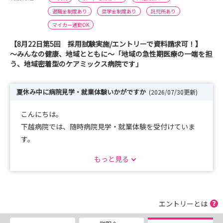
退職金制度あり
奨学金制度あり
託児所あり
マイカー通勤OK
【8月22日第5回 採用試験実施/エントリーで資料請求可！】
～みんなの健康、地域とともに～「地域の急性期医療の一端を担
う、地域密着型のケアミックス病院です」
夏休み中に病院見学・就業体験いかがですか
(2026/07/30更新)
こんにちは。
下越病院では、随時病院見学・就業体験を受付けていま
す。
1日コースや半日コースなどご希望に合わせて対応します
もっと見る
ので、まずはお気軽にご連絡ください。
（平日に限ります。10日くらい前までにご連絡くださ
い）
エントリーとは