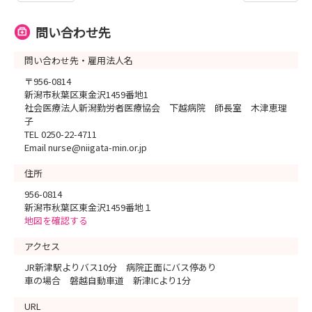
問い合わせ先
問い合わせ先・雇用法人名
〒956-0814
新潟市秋葉区東金沢1459番地1
社会医療法人新潟勤労者医療協会 下越病院 師長室 木津恵理
子
TEL 0250-22-4711
Email nurse@niigata-min.or.jp
住所
956-0814
新潟市秋葉区東金沢1459番地１
地図を確認する
アクセス
JR新津駅よりバス10分 病院正面にバス停あり
車の場合 磐越自動車道 新津ICより1分
URL