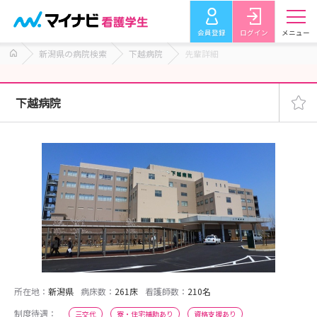
会員登録
ログイン
メニュー
新潟県の病院検索
下越病院
先輩詳細
下越病院
所在地：
新潟県
病床数：
261床
看護師数：
210名
制度待遇：
三交代
寮・住宅補助あり
資格支援あり