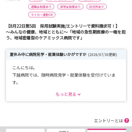
退職金制度あり
奨学金制度あり
託児所あり
マイカー通勤OK
【8月22日第5回 採用試験実施/エントリーで資料請求可！】
～みんなの健康、地域とともに～「地域の急性期医療の一端を担
う、地域密着型のケアミックス病院です」
夏休み中に病院見学・就業体験いかがですか
(2026/07/30更新)
こんにちは。
下越病院では、随時病院見学・就業体験を受付けていま
す。
1日コースや半日コースなどご希望に合わせて対応します
もっと見る
ので、まずはお気軽にご連絡ください。
（平日に限ります。10日くらい前までにご連絡くださ
い）
エントリーとは