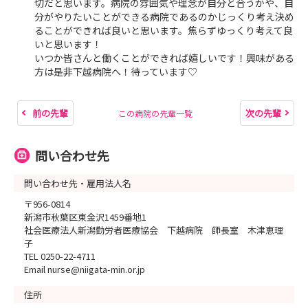
切だと思います。病院の雰囲気や理念が自分と合うかや、自
分がやりたいことができる病院であるのかじっくり考え決め
ることができれば良いと思います。焦らずゆっくり考えて良
いと思います！
いつか皆さんと働くことができれば嬉しいです！興味がある
方は是非下越病院へ！待っています♡
前の先輩
次の先輩
この病院の先輩一覧
問い合わせ先
問い合わせ先・雇用法人名
〒956-0814
新潟市秋葉区東金沢1459番地1
社会医療法人新潟勤労者医療協会 下越病院 師長室 木津恵理
子
TEL 0250-22-4711
Email nurse@niigata-min.or.jp
住所