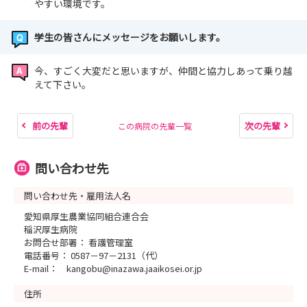
やすい環境です。
学生の皆さんにメッセージをお願いします。
今、すごく大変だと思いますが、仲間と協力しあって乗り越
えて下さい。
前の先輩
次の先輩
この病院の先輩一覧
問い合わせ先
問い合わせ先・雇用法人名
愛知県厚生農業協同組合連合会
稲沢厚生病院
お問合せ部署： 看護管理室
電話番号： 0587－97－2131（代）
E-mail： kangobu@inazawa.jaaikosei.or.jp
住所