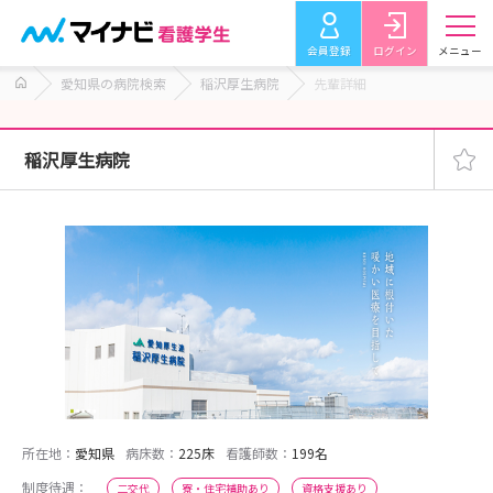
会員登録
ログイン
メニュー
愛知県の病院検索
稲沢厚生病院
先輩詳細
稲沢厚生病院
所在地：
愛知県
病床数：
225床
看護師数：
199名
制度待遇：
二交代
寮・住宅補助あり
資格支援あり