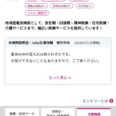
退職金制度あり
奨学金制度あり
託児所あり
マイカー通勤OK
地域密着型病院として、急性期・回復期・精神医療・在宅医療・
介護サービスまで、幅広い医療サービスを提供しています！
🌻病院説明会・1day仕事体験 受付中🌻
(2026/07/30更新)
夏休み中の受入れは残りわずかです。
お受けできないこともありますので、ご了承ください。
🍃One day仕事体験（1日コース）（半日コース）🍃
もっと見る
夏休みを利用して、職場の雰囲気を感じてみませんか？
随時開催です。ご希望の日にち、希望部署を第3希望まで
お知らせください。
エントリーとは
🍃病院説明会 随時開催 🍃
説明会・
病院説明会も随時開催です。ご希望の日時を第３希望まで
概要・採用データ
先輩情報
見学会/選考情報