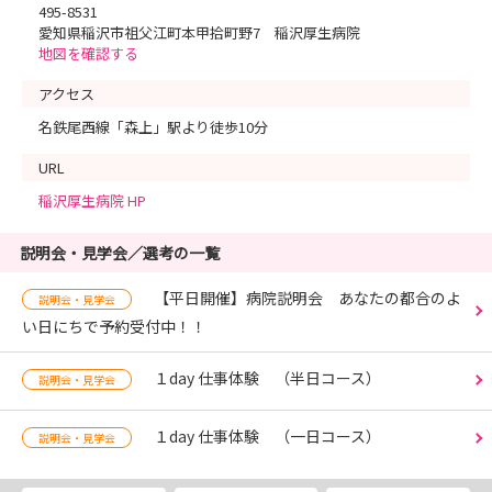
495-8531
愛知県稲沢市祖父江町本甲拾町野7 稲沢厚生病院
地図を確認する
アクセス
名鉄尾西線「森上」駅より徒歩10分
URL
稲沢厚生病院 HP
説明会・見学会／選考の一覧
【平日開催】病院説明会 あなたの都合のよ
説明会・見学会
い日にちで予約受付中！！
１day 仕事体験 （半日コース）
説明会・見学会
１day 仕事体験 （一日コース）
説明会・見学会