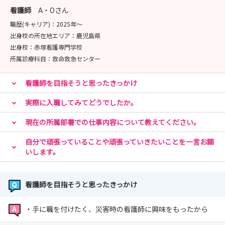
看護師
A・Oさん
★体験を通して学ぶ倫理を重視しています
職歴(キャリア)：
2025年〜
「出来るようになる」だけじゃない
出身校の所在地エリア：
鹿児島県
患者・ご家族にどう向き合うかを共に育てる病院です
出身校：
赤塚看護専門学校
所属診療科目：
救命救急センター
まずは、実際に見て・体験してみてください
救急／HCU／小児科／周術期看護/がん看護/緩和ケ
看護師を目指そうと思ったきっかけ
ア・・・・
あなたの『気になる看護』に寄り添います
実際に入職してみてどうでしたか。
現在の所属部署での仕事内容について教えてください。
🌻インターンシップ・見学会のご案内🌻
自分で頑張っていることや頑張っていきたいことを一言お願
【開催日程】
いします。
8月22日（土）
9月12日（土） 26日（土）
看護師を目指そうと思ったきっかけ
【開催時間】
・手に職を付けたく、災害時の看護師に興味をもったから
インターンシップ 9:00～12:00