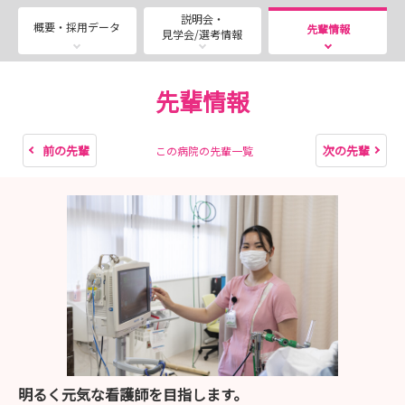
みです
説明会・
概要・採用データ
先輩情報
見学会/選考情報
~~~~~~~~~~~~~~~~~~~~~~~~~~~~~~~~~~~~~~~
★段階的にステップアップできる『ラダー教育】で、出来
先輩情報
ることをひとつずつ増やしていきます
基本技術を丁寧にしっかりと習得
前の先輩
次の先輩
この病院の先輩一覧
受け持ちを広げ、判断力を育てる
チーム医療を学び、急変対応へも自信を
将来は認定看護師や特定看護師へも挑戦できる
★不安を安心に変えるサポート体制があります
★『その人らしさを守る看護』を大切にしています
意思決定支援・ACP
終末期の支援
多職種で語る倫理カンファレンス
病室での小さな声に気づく力や言葉がけ
明るく元気な看護師を目指します。