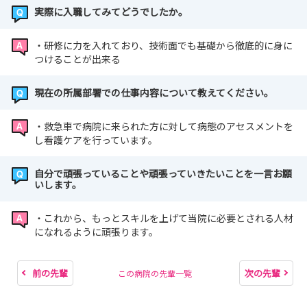
シャドーイングにて現場体験
実際に入職してみてどうでしたか。
興味に沿った部署を選択可能
安心の少人数制
・研修に力を入れており、技術面でも基礎から徹底的に身に
🌻開催10日前までに応募🌻
つけることが出来る
🌷採用試験について🌷
現在の所属部署での仕事内容について教えてください。
【採用試験日】
・令和8年5月16日（土）…終了しました
・救急車で病院に来られた方に対して病態のアセスメントを
・令和8年6月13日（土）…終了しました
し看護ケアを行っています。
・令和8年8月29日（土）
自分で頑張っていることや頑張っていきたいことを一言お願
・令和8年10月31日（土）
いします。
【提出書類】
当院規定履歴書
・これから、もっとスキルを上げて当院に必要とされる人材
免許取得予定者：卒業見込み証明書及び成績証明書
になれるように頑張ります。
免許取得者：免許証の写し
🌷採用試験の10日前までに必着🌷
前の先輩
次の先輩
この病院の先輩一覧