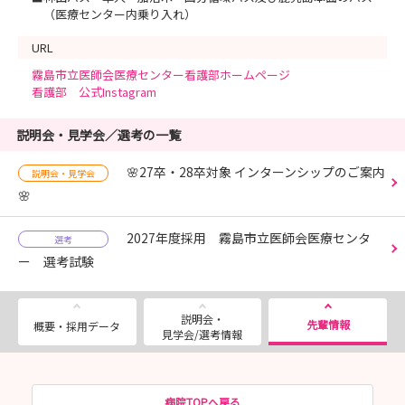
（医療センター内乗り入れ）
URL
霧島市立医師会医療センター看護部ホームページ
看護部 公式Instagram
説明会・見学会／選考の一覧
🌸27卒・28卒対象 インターンシップのご案内
説明会・見学会
🌸
2027年度採用 霧島市立医師会医療センタ
選考
ー 選考試験
説明会・
先輩情報
概要・採用データ
見学会/選考情報
病院TOPへ戻る