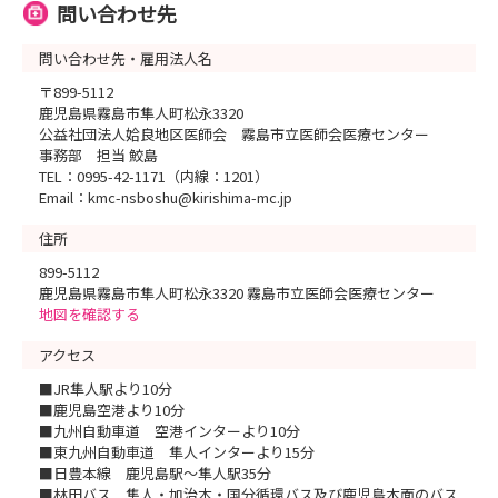
問い合わせ先
問い合わせ先・雇用法人名
〒899-5112
鹿児島県霧島市隼人町松永3320
公益社団法人姶良地区医師会 霧島市立医師会医療センター
事務部 担当 鮫島
TEL：0995-42-1171（内線：1201）
Email：kmc-nsboshu@kirishima-mc.jp
住所
899-5112
鹿児島県霧島市隼人町松永3320 霧島市立医師会医療センター
地図を確認する
アクセス
■JR隼人駅より10分
■鹿児島空港より10分
■九州自動車道 空港インターより10分
■東九州自動車道 隼人インターより15分
■日豊本線 鹿児島駅～隼人駅35分
■林田バス 隼人・加治木・国分循環バス及び鹿児島本面のバス