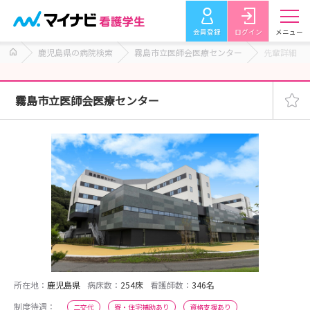
会員登録
ログイン
メニュー
鹿児島県の病院検索
霧島市立医師会医療センター
先輩詳細
霧島市立医師会医療センター
所在地：
鹿児島県
病床数：
254床
看護師数：
346名
制度待遇：
二交代
寮・住宅補助あり
資格支援あり