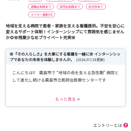
退職金制度あり
奨学金制度あり
託児所あり
マイカー通勤OK
地域を支える病院で患者・家族を支える看護提供。不安を安心に
変えるサポート体制！インターンシップにて雰囲気を感じません
か🌻🌸残業少なめプライベート充実🌸
🌸『その人らしさ』を大事にする看護を一緒に🌸 インターンシッ
プであなたの未来を体験しませんか。
(2026/07/28更新)
こんにちは!! 霧島市で “地域の命を支える急性期” 病院と
して進化し続ける霧島市立医師会医療センターです
2025年2月新病院オープン 新たな環境で、あなたの看護
もっと見る
の第一歩を踏み出しませんか？
「新人の頃、先輩が傍にいてくれて本当に救われた」
そんな声がたくさん届く、安心の伴走型教育が私たちの強
エントリーとは