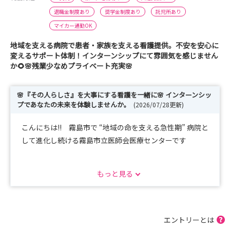
退職金制度あり
奨学金制度あり
託児所あり
マイカー通勤OK
地域を支える病院で患者・家族を支える看護提供。不安を安心に
変えるサポート体制！インターンシップにて雰囲気を感じません
か🌻🌸残業少なめプライベート充実🌸
🌸『その人らしさ』を大事にする看護を一緒に🌸 インターンシッ
プであなたの未来を体験しませんか。
(2026/07/28更新)
こんにちは!! 霧島市で “地域の命を支える急性期” 病院と
して進化し続ける霧島市立医師会医療センターです
2025年2月新病院オープン 新たな環境で、あなたの看護
もっと見る
の第一歩を踏み出しませんか？
「新人の頃、先輩が傍にいてくれて本当に救われた」
そんな声がたくさん届く、安心の伴走型教育が私たちの強
エントリーとは