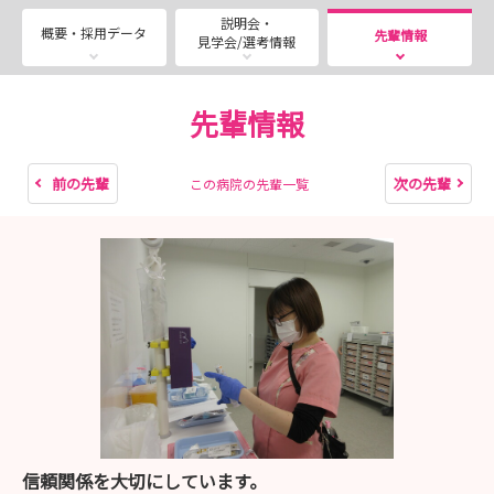
みです
説明会・
概要・採用データ
先輩情報
見学会/選考情報
~~~~~~~~~~~~~~~~~~~~~~~~~~~~~~~~~~~~~~~
★段階的にステップアップできる『ラダー教育】で、出来
先輩情報
ることをひとつずつ増やしていきます
基本技術を丁寧にしっかりと習得
前の先輩
次の先輩
この病院の先輩一覧
受け持ちを広げ、判断力を育てる
チーム医療を学び、急変対応へも自信を
将来は認定看護師や特定看護師へも挑戦できる
★不安を安心に変えるサポート体制があります
★『その人らしさを守る看護』を大切にしています
意思決定支援・ACP
終末期の支援
多職種で語る倫理カンファレンス
病室での小さな声に気づく力や言葉がけ
信頼関係を大切にしています。