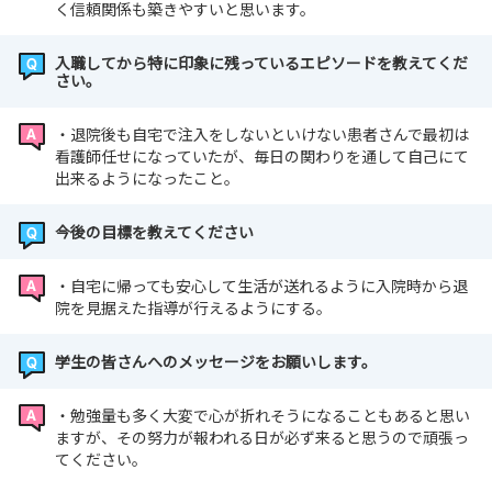
シャドーイングにて現場体験
く信頼関係も築きやすいと思います。
興味に沿った部署を選択可能
安心の少人数制
入職してから特に印象に残っているエピソードを教えてくだ
さい。
🌻開催10日前までに応募🌻
・退院後も自宅で注入をしないといけない患者さんで最初は
🌷採用試験について🌷
看護師任せになっていたが、毎日の関わりを通して自己にて
【採用試験日】
出来るようになったこと。
・令和8年5月16日（土）…終了しました
・令和8年6月13日（土）…終了しました
今後の目標を教えてください
・令和8年8月29日（土）
・令和8年10月31日（土）
・自宅に帰っても安心して生活が送れるように入院時から退
【提出書類】
院を見据えた指導が行えるようにする。
当院規定履歴書
免許取得予定者：卒業見込み証明書及び成績証明書
学生の皆さんへのメッセージをお願いします。
免許取得者：免許証の写し
・勉強量も多く大変で心が折れそうになることもあると思い
🌷採用試験の10日前までに必着🌷
ますが、その努力が報われる日が必ず来ると思うので頑張っ
てください。