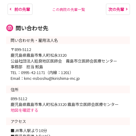
前の先輩
次の先輩
この病院の先輩一覧
問い合わせ先
問い合わせ先・雇用法人名
〒899-5112
鹿児島県霧島市隼人町松永3320
公益社団法人姶良地区医師会 霧島市立医師会医療センター
事務部 担当 鮫島
TEL：0995-42-1171（内線：1201）
Email：kmc-nsboshu@kirishima-mc.jp
住所
899-5112
鹿児島県霧島市隼人町松永3320 霧島市立医師会医療センター
地図を確認する
アクセス
■JR隼人駅より10分