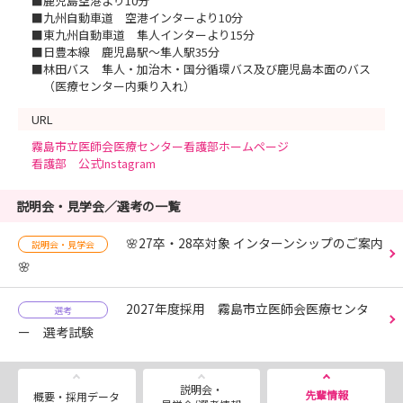
■鹿児島空港より10分
■九州自動車道 空港インターより10分
■東九州自動車道 隼人インターより15分
■日豊本線 鹿児島駅～隼人駅35分
■林田バス 隼人・加治木・国分循環バス及び鹿児島本面のバス
（医療センター内乗り入れ）
URL
霧島市立医師会医療センター看護部ホームページ
看護部 公式Instagram
説明会・見学会／選考の一覧
🌸27卒・28卒対象 インターンシップのご案内
説明会・見学会
🌸
2027年度採用 霧島市立医師会医療センタ
選考
ー 選考試験
説明会・
先輩情報
概要・採用データ