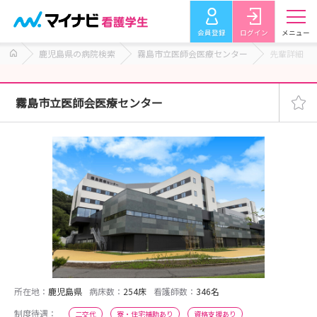
会員登録
ログイン
メニュー
鹿児島県の病院検索
霧島市立医師会医療センター
先輩詳細
霧島市立医師会医療センター
所在地：
鹿児島県
病床数：
254床
看護師数：
346名
制度待遇：
二交代
寮・住宅補助あり
資格支援あり