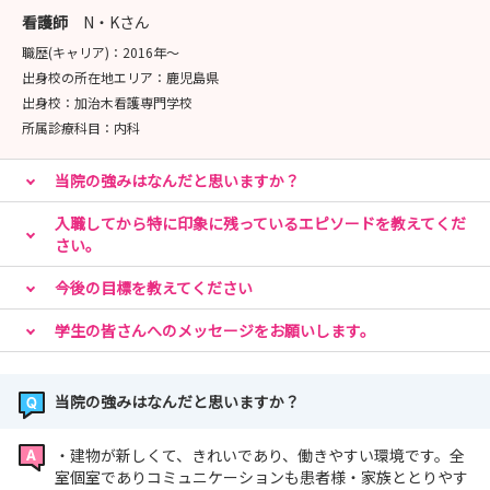
看護師
N・Kさん
★体験を通して学ぶ倫理を重視しています
職歴(キャリア)：
2016年〜
「出来るようになる」だけじゃない
出身校の所在地エリア：
鹿児島県
患者・ご家族にどう向き合うかを共に育てる病院です
出身校：
加治木看護専門学校
所属診療科目：
内科
まずは、実際に見て・体験してみてください
救急／HCU／小児科／周術期看護/がん看護/緩和ケ
当院の強みはなんだと思いますか？
ア・・・・
あなたの『気になる看護』に寄り添います
入職してから特に印象に残っているエピソードを教えてくだ
さい。
今後の目標を教えてください
🌻インターンシップ・見学会のご案内🌻
【開催日程】
学生の皆さんへのメッセージをお願いします。
8月22日（土）
9月12日（土） 26日（土）
当院の強みはなんだと思いますか？
【開催時間】
・建物が新しくて、きれいであり、働きやすい環境です。全
インターンシップ 9:00～12:00
室個室でありコミュニケーションも患者様・家族ととりやす