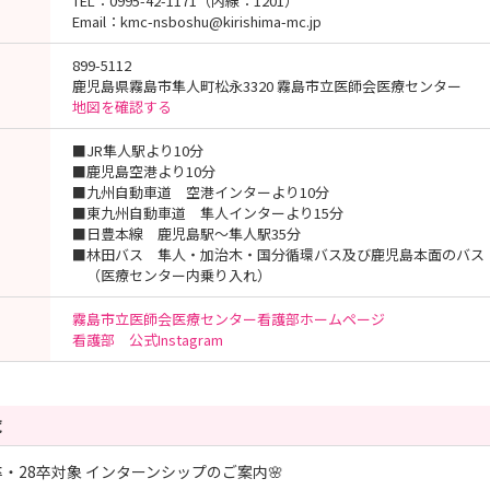
TEL：0995-42-1171（内線：1201）
Email：kmc-nsboshu@kirishima-mc.jp
899-5112
鹿児島県霧島市隼人町松永3320 霧島市立医師会医療センター
地図を確認する
■JR隼人駅より10分
■鹿児島空港より10分
■九州自動車道 空港インターより10分
■東九州自動車道 隼人インターより15分
■日豊本線 鹿児島駅～隼人駅35分
■林田バス 隼人・加治木・国分循環バス及び鹿児島本面のバス
（医療センター内乗り入れ）
霧島市立医師会医療センター看護部ホームページ
看護部 公式Instagram
覧
7卒・28卒対象 インターンシップのご案内🌸