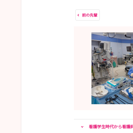
★不安を安心に変えるサポート体制があります
前の先輩
★『その人らしさを守る看護』を大切にしていま
意思決定支援・ACP
終末期の支援
多職種で語る倫理カンファレンス
病室での小さな声に気づく力や言葉がけ
★体験を通して学ぶ倫理を重視しています
「出来るようになる」だけじゃない
患者・ご家族にどう向き合うかを共に育てる病院
まずは、実際に見て・体験してみてください
救急／HCU／小児科／周術期看護/がん看護/緩
あなたの『気になる看護』に寄り添います
看護学生時代から看護