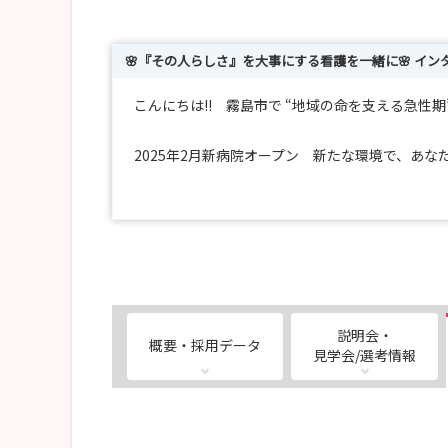
🌸『その人らしさ』を大事にする看護を一緒に🌸 イ
こんにちは!! 霧島市で “地域の命を支える急性
2025年2月新病院オープン 新たな環境で、あ
「新人の頃、先輩が傍にいてくれて本当に救われ
そんな声がたくさん届く、安心の伴走型教育が私
~~~~~~~~~~~~~~~~~~~~~~~~~~~~~~~~~~~~~~~
★段階的にステップアップできる『ラダー教育】
説明会・
概要・採用データ
基本技術を丁寧にしっかりと習得
見学会/選考情報
受け持ちを広げ、判断力を育てる
チーム医療を学び、急変対応へも自信を
将来は認定看護師や特定看護師へも挑戦でき