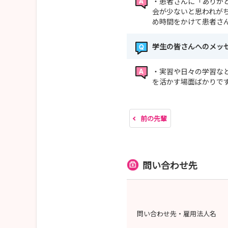
・患者さんに「ありが
【提出書類】
会が少ないと思われが
当院規定履歴書
め時間をかけて患者さ
免許取得予定者：卒業見込み証明書及び成績
免許取得者：免許証の写し
学生の皆さんへのメッ
🌷採用試験の10日前までに必着🌷
・実習や日々の学習な
を活かす場面ばかりで
前の先輩
問い合わせ先
問い合わせ先・雇用法人名