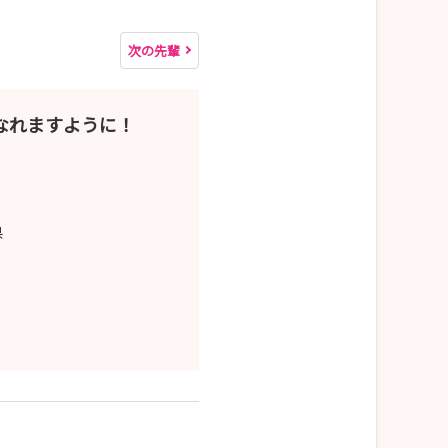
次の先輩
なれますように！
県