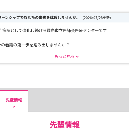
ンターンシップであなたの未来を体験しませんか。
(2026/07/28更新)
期” 病院として進化し続ける霧島市立医師会医療センターです
なたの看護の第一歩を踏み出しませんか？
もっと見る
た」
たちの強みです
で、出来ることをひとつずつ増やしていきます
先輩情報
先輩情報
る