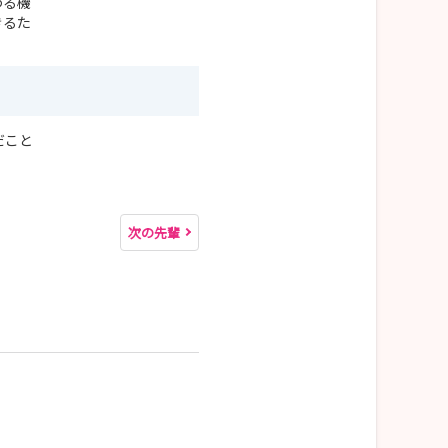
わる機
きるた
だこと
次の先輩