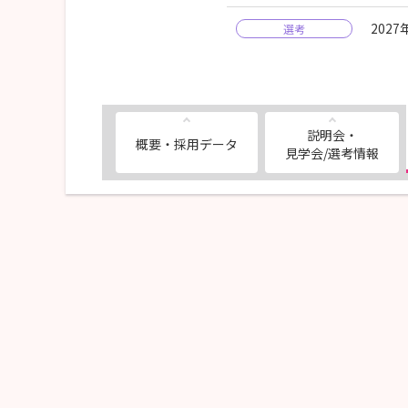
202
選考
説明会・
概要・採用データ
見学会/選考情報