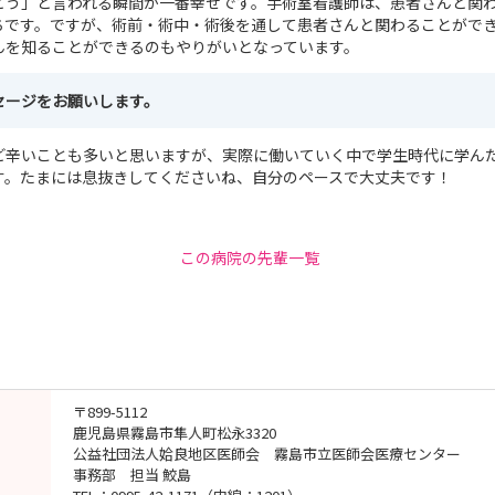
とう」と言われる瞬間が一番幸せです。手術室看護師は、患者さんと関
ちです。ですが、術前・術中・術後を通して患者さんと関わることがで
んを知ることができるのもやりがいとなっています。
証明書
セージをお願いします。
ど辛いことも多いと思いますが、実際に働いていく中で学生時代に学ん
す。たまには息抜きしてくださいね、自分のペースで大丈夫です！
この病院の先輩一覧
〒899-5112
鹿児島県霧島市隼人町松永3320
公益社団法人姶良地区医師会 霧島市立医師会医療センター
事務部 担当 鮫島