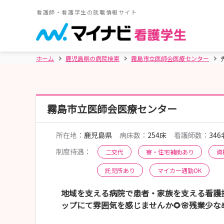
看護師・看護学生の就職情報サイト
ホーム
鹿児島県の病院検索
霧島市立医師会医療センター
霧島市立医師会医療センター
所在地：
鹿児島県
病床数：
254床
看護師数：
346
制度待遇：
二交代
寮・住宅補助あり
資
託児所あり
マイカー通勤OK
地域を支える病院で患者・家族を支える看護
ップにて雰囲気を感じませんか🌻🌸残業少