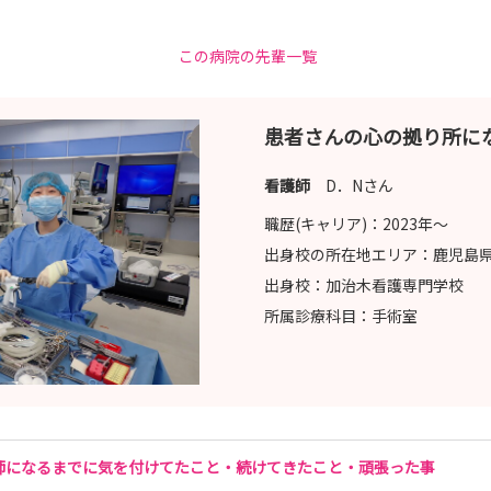
この病院の先輩一覧
す
患者さんの心の拠り所に
看護師
D．Nさん
職歴(キャリア)：
2023年〜
出身校の所在地エリア：
鹿児島
出身校：
加治木看護専門学校
です
所属診療科目：
手術室
和ケア・・・・
師になるまでに気を付けてたこと・続けてきたこと・頑張った事