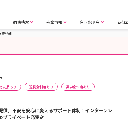
病院検索
先輩情報
合同説明会
お役
先輩詳細
名
格支援あり
退職金制度あり
奨学金制度あり
提供。不安を安心に変えるサポート体制！インターンシ
なめプライベート充実🌸