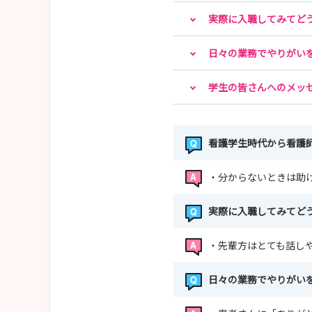
🌻インターンシップ・見学会のご案内🌻
実際に入職してみてど
【開催日程】
8月22日（土）
日々の業務でやりがい
9月12日（土） 26日（土）
学生の皆さんへのメッ
【開催時間】
インターンシップ 9:00～12:00
シャドーイングにて現場体験
看護学生時代から看護
興味に沿った部署を選択可能
安心の少人数制
・分からないときは助
🌻開催10日前までに応募🌻
実際に入職してみてど
🌷採用試験について🌷
【採用試験日】
・先輩方はとても話し
・令和8年5月16日（土）…終了しました
・令和8年6月13日（土）…終了しました
日々の業務でやりがい
・令和8年8月29日（土）
・令和8年10月31日（土）