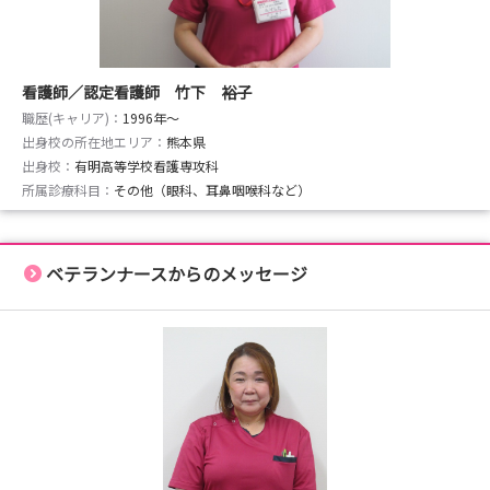
看護師／認定看護師 竹下 裕子
職歴(キャリア)：
1996年〜
出身校の所在地エリア：
熊本県
出身校：
有明高等学校看護専攻科
所属診療科目：
その他（眼科、耳鼻咽喉科など）
ベテランナースからのメッセージ