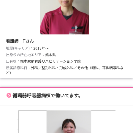
親仁会看護部の特徴
🌱 3年間プリセプター制度
🌱 2年連続 新卒看護師離職ゼロ
🌱 急性期から回復期・障害者医療・在宅まで幅広く学べ
る
🌱 「一人にしない。みんなで育てる。」を大切にしてい
看護師 Tさん
ます
職歴(キャリア)：
2018年〜
出身校の所在地エリア：
熊本県
📩 参加特典
出身校：
熊本駅前看護リハビリテーション学院
お申し込みいただいた方へ
所属診療科目：
外科／整形外科・形成外科／その他（眼科、耳鼻咽喉科な
ど）
🎁 看護部パンフレット
🎁 オリジナルボールペン をプレゼント！
循環器呼吸器病棟で働いてます。
こんな方におすすめ
✔ 就職活動を始めたばかり
✔ 病院の雰囲気を知りたい
✔ 教育体制について聞いてみたい
✔ まずは情報収集から始めたい