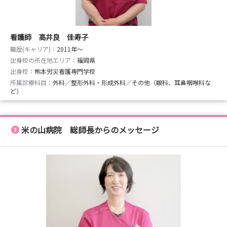
看護師 高井良 佳寿子
職歴(キャリア)：
2011年〜
出身校の所在地エリア：
福岡県
出身校：
熊本労災看護専門学校
所属診療科目：
外科／整形外科・形成外科／その他（眼科、耳鼻咽喉科な
ど）
米の山病院 総師長からのメッセージ