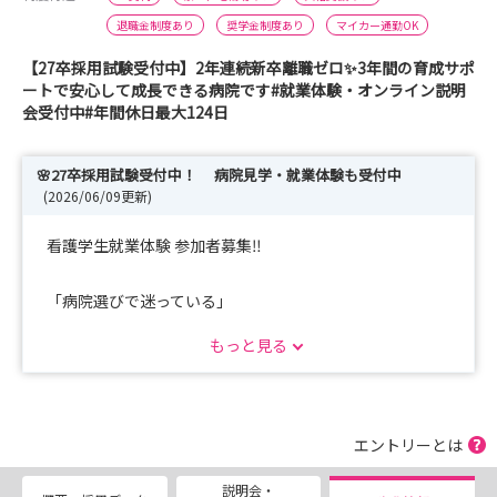
退職金制度あり
奨学金制度あり
マイカー通勤OK
【27卒採用試験受付中】2年連続新卒離職ゼロ✨3年間の育成サポ
ートで安心して成長できる病院です#就業体験・オンライン説明
会受付中#年間休日最大124日
🌸27卒採用試験受付中！ 病院見学・就業体験も受付中
(2026/06/09更新)
看護学生就業体験 参加者募集‼️
「病院選びで迷っている」
「実際の職場の雰囲気を見てみたい」
もっと見る
そんな方へ✨
まずは就業体験に参加してみませんか？
エントリーとは
📅 夏の就業体験
説明会・