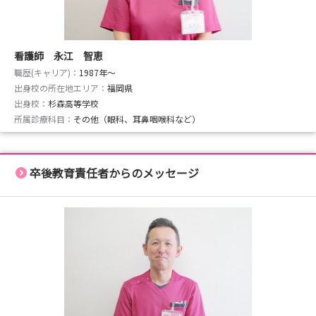
看護師 永江 智恵
職歴(キャリア)：
1987年〜
出身校の所在地エリア：
福岡県
出身校：
杉森高等学校
所属診療科目：
その他（眼科、耳鼻咽喉科など）
卒後教育責任者からのメッセージ