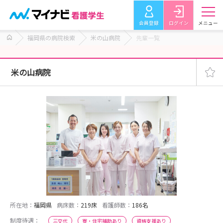
会員登録
ログイン
メニュー
福岡県の病院検索
米の山病院
先輩一覧
米の山病院
所在地：
福岡県
病床数：
219床
看護師数：
186名
制度待遇：
三交代
寮・住宅補助あり
資格支援あり