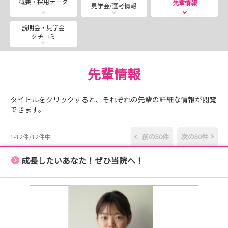
概要・採用データ
先輩情報
見学会/選考情報
📍米の山病院
🗓 2026年7月18日（土）
説明会・見学会
クチコミ
🕐 13:30～16:30
💰 参加無料
👥 先着8名
先輩情報
体験内容
タイトルをクリックすると、それぞれの先輩の詳細な情報が閲覧
✅ 病棟見学
できます。
✅ 看護体験
✅ 先輩看護師との交流
前の50件
次の50件
1-12件/12件中
✅ 就職相談
成長したいあなた！ぜひ当院へ！
見学だけではわからない
「職場のリアル」を体験できます✨
27卒・28卒の方も大歓迎！