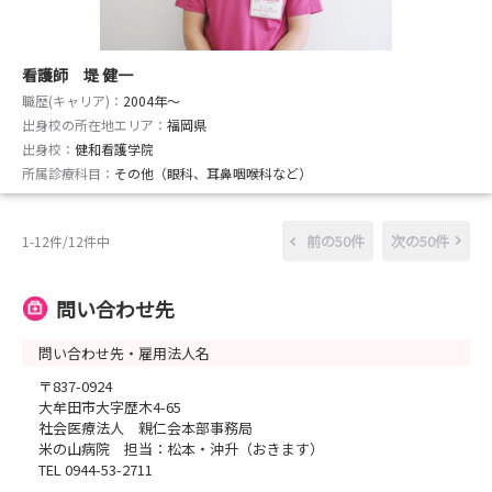
看護師 堤 健一
職歴(キャリア)：
2004年〜
出身校の所在地エリア：
福岡県
出身校：
健和看護学院
所属診療科目：
その他（眼科、耳鼻咽喉科など）
前の50件
次の50件
1-12件/12件中
問い合わせ先
問い合わせ先・雇用法人名
〒837-0924
大牟田市大字歴木4-65
社会医療法人 親仁会本部事務局
米の山病院 担当：松本・沖升（おきます）
TEL 0944-53-2711