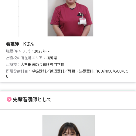
＜27卒採用試験受付中＞
試験日
📅 6月27日（土）
看護師 Kさん
📅 7月11日（土）
職歴(キャリア)：
2023年〜
📅 8月8日（土）
出身校の所在地エリア：
福岡県
出身校：
大牟田医師会看護専門学校
※詳細は就業体験当日にご案内します。
所属診療科目：
呼吸器科／循環器科／腎臓・泌尿器科／ICU/NICU/GCU/CC
U
📩 お気軽にご参加ください！
まずは病院を知ることから始めませんか？
先輩看護師として