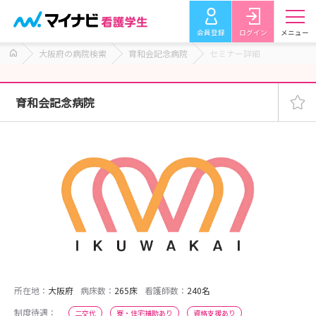
会員登録
ログイン
メニュー
大阪府の病院検索
育和会記念病院
セミナー詳細
育和会記念病院
所在地：
大阪府
病床数：
265床
看護師数：
240名
制度待遇：
二交代
寮・住宅補助あり
資格支援あり