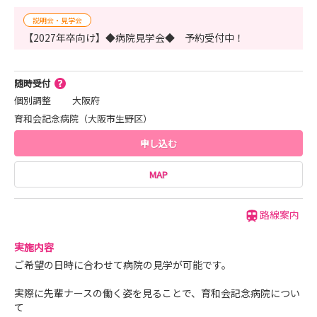
・地下鉄 北巽駅から徒歩３分
説明会・見学会
と、無理なく働ける環境もしっかり整えています。
【2027年卒向け】◆病院見学会◆ 予約受付中！
「しっかり学ぶ」と「しっかり休む」を両立できること
が、育和会記念病院の大きな特徴です。
また、２０２５年実績で新卒離職者は０名。
随時受付
新人一人ひとりのペースを大切にし、先輩やチームでフォ
個別調整
大阪府
ローする体制を大切にしています。
育和会記念病院（大阪市生野区）
・急性期看護に挑戦したい方
申し込む
・通勤や生活のしやすさも重視したい方
・長く安心して看護師として成長したい方
MAP
育和会記念病院は、そんな皆さんをあたたかく迎える病院
です。
路線案内
実施内容
ご希望の日時に合わせて病院の見学が可能です。
実際に先輩ナースの働く姿を見ることで、育和会記念病院につい
て