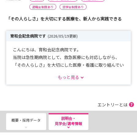
退職金制度あり
奨学金制度あり
「その人らしさ」を大切にする医療を、新人から実践できる
育和会記念病院です
(2026/05/19更新)
こんにちは、育和会記念病院です。
当院は急性期病院として、救急医療にも対応しながら、
「その人らしさ」を大切にした医療・看護に取り組んでい
ます。
もっと見る
正直にお伝えすると、急性期の現場は決して楽な仕事では
ありません。
ただその分、早い段階から実践的な看護力を身につけられ
エントリーとは
る環境があります。
一方で、
説明会・
概要・採用データ
見学会/選考情報
・年間休日１２５日
・月平均残業２時間程度