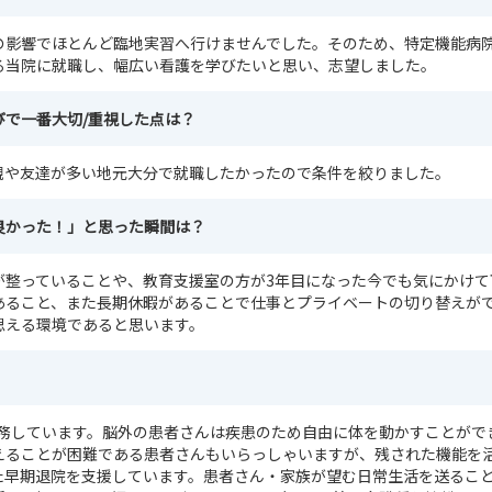
の影響でほとんど臨地実習へ行けませんでした。そのため、特定機能病
る当院に就職し、幅広い看護を学びたいと思い、志望しました。
びで一番大切/重視した点は？
、親や友達が多い地元大分で就職したかったので条件を絞りました。
良かった！」と思った瞬間は？
が整っていることや、教育支援室の方が3年目になった今でも気にかけて
あること、また長期休暇があることで仕事とプライベートの切り替えが
思える環境であると思います。
勤務しています。脳外の患者さんは疾患のため自由に体を動かすことがで
えることが困難である患者さんもいらっしゃいますが、残された機能を
けた早期退院を支援しています。患者さん・家族が望む日常生活を送るこ