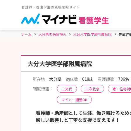
看護師・看護学生の就職情報サイト
ホーム
大分県の病院検索
大分大学医学部附属病院
先輩詳
大分大学医学部附属病院
所在地：
大分県
病床数：
618床
看護師数：
736名
制度待遇：
二交代
三次救急
寮・住宅補
マイカー通勤OK
看護師・助産師として生涯、働き続けるため
厳しい眼差しと丁寧な支援で支えます！