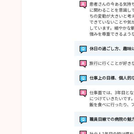
患者さんの今ある気持
に関わることを意識し
ちの変動が大きいと考
できていないことや気
しています。細やかな
強みを尊重できるよう
休日の過ごし方、趣味
旅行に行くことが好き
仕事上の目標、個人的
仕事面では、3年目と
につけていきたいです
飯を食べに行ったり、
職員目線での病院の魅
社会人1年目の時は慣