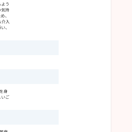
るよう
の気持
ため、
ら介入
添い、
を身
しいご
属病