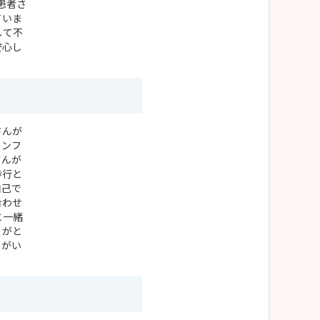
患者さ
ていま
して不
安心し
さんが
カンフ
さんが
歩行と
自己で
合わせ
と一緒
りがと
りがい