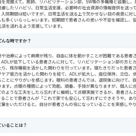
活を見据えて、医師、リハビリテーション部、SW等の多職種と協働し、
考慮したリハビリ、日常生活支援、必要時の社会資源の情報提供を送っ
、入院期間は短いですが、日常生活を送る上で欠かせない目の疾患に対
んも多くいらっしゃいます。短期間で患者さんの思いや不安を確認し、
生活を送れるよう支援しています。
どんな時ですか？
患や治療によって麻痺が残り、自由に体を動かすことが困難である患者
。ADLが低下している患者さんに対して、リハビリテーション部の方と
たり、残存機能を活かした関わりを行っています。寝たきりだった患者
フケア能力を活かした関わりを経て、ADLが拡大し、座位保持、立位、
ることにやりがいを感じます。眼科の患者さんでは、退院後に向けて、
きます。点眼の種類によって効能、順番、手技が異なりますが、個人に
どのような工夫をしたら忘れずに継続して点眼実施できるか、患者さん
することで患者さんが「これで家でも安心して忘れずにできそうや、あ
言葉をいただけると、自分が患者さんの役になっていることを実感しや
ていることは？