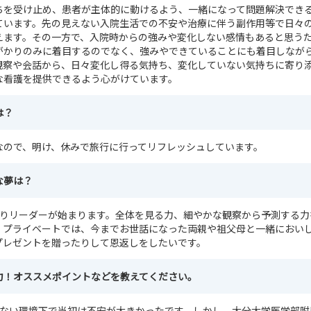
ちを受け止め、患者が主体的に動けるよう、一緒になって問題解決でき
ています。先の見えない入院生活での不安や治療に伴う副作用等で日々
えます。その一方で、入院時からの強みや変化しない感情もあると思う
がかりのみに着目するのでなく、強みやできていることにも着目しなが
観察や会話から、日々変化し得る気持ち、変化していない気持ちに寄り
な看護を提供できるよう心がけています。
は？
なので、明け、休みで旅行に行ってリフレッシュしています。
な夢は？
なりリーダーが始まります。全体を見る力、細やかな観察から予測する力
。プライベートでは、今までお世話になった両親や祖父母と一緒におい
プレゼントを贈ったりして恩返しをしたいです。
力！オススメポイントなどを教えてください。
れない環境下で当初は不安が大きかったです。しかし、大分大学医学部附