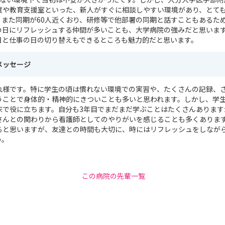
度や教育支援室といった、新人がすぐに相談しやすい環境があり、とて
。また同期が60人近くおり、研修等で他部署の同期と話すこともあるた
の日にリフレッシュする仲間が多いことも、大学病院の強みだと思いま
日と仕事の日の切り替えもできるところも魅力的だと思います。
メッセージ
れ様です。特に学生の頃は慣れない環境での実習や、たくさんの記録、
うことで身体的・精神的にきついことも多いと思われます。しかし、学
床で役に立ちます。自分も3年目でまだまだ学ぶことはたくさんあります
さんとの関わりから看護師としてのやりがいを感じることも多くありま
ると思いますが、友達との時間も大切に、時にはリフレッシュをしなが
う。
この病院の先輩一覧