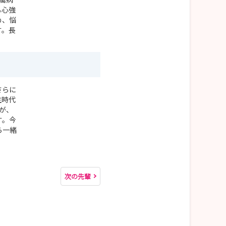
も心強
め、悩
す。長
さらに
生時代
が、
す。今
ら一緒
次の先輩