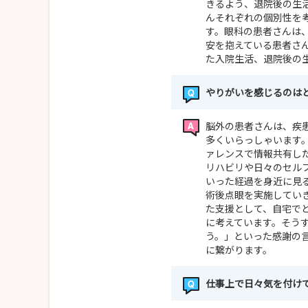
きるよう、退院後の生
んそれぞれの個別性を
す。眼科の患者さんは
安を抱えている患者さ
た入院生活、退院後の
やりがいを感じるのは
脳外の患者さんは、疾
多くいらっしゃいます
ァレンスで情報共有し
リハビリや日々のセル
いった経過を身近に見
術後点眼を実施してい
た支援として、自宅で
に考えています。そう
う。」といった感謝の
に繋がります。
仕事上で日々気を付け