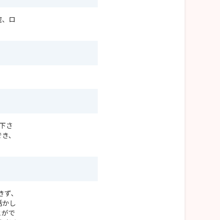
院、ロ
下さ
でき、
きず、
活かし
とがで