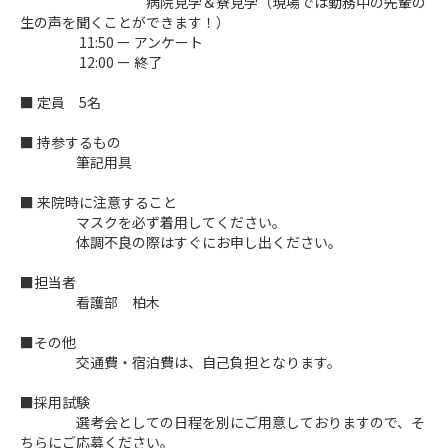
病院見学＆寮見学（現場では勤務中の先輩の
生の声を聞くことができます！）
11:50 ー アンケート
12:00 ー 終了
■ 定員 5名
■ 持参するもの
筆記用具
■ 来院時に注意すること
マスクを必ず着用してください。
体調不良の際はすぐにお申し出ください。
■担当者
看護部 柏木
■その他
交通費・宿泊費は、自己負担となります。
■採用試験
選考会としての日程を別にご用意しておりますので、そ
ちらにご応募ください。