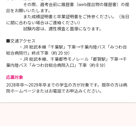
その際、選考会前に履歴書（web提出物の履歴書）の提
出をお願いいたします。
また成績証明書と卒業証明書をご持参ください。（当日
に間に合わない場合はご連絡ください）
試験内容は、適性検査と面接になります。
■交通アクセス
・JR 総武本線「千葉駅」下車→千葉内陸バス「みつわ台
総合病院行」終点下車（約 20 分）
・JR 総武本線、千葉都市モノレール「都賀駅」下車→千
葉内陸バス「みつわ台総合病院入口」下車（約 8 分）
応募対象
2028年卒～2029年卒までの学生の方が対象です。既卒の方は病
院ホームページまたはお電話でお申込みください。