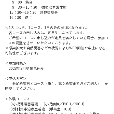
9：00 集合
9：30～15：30 循環器看護体験
15：30～16：30 意見交換会
16：30 終了
※1名につき、1コース、1日のみの参加となります。
各コースの申し込みは、定員制になっています。
ご希望のコースの申し込みが定員を満たしている場合、参加コ
ースの調整をさせていただいております。
※感染拡大や自然災害などの状況によりWEB開催や中止になる
可能性がございます。
＜参加対象＞
2028年3月卒業見込み
＜申込内容＞
参加希望日とコース（第１、第２希望まで必ずご記入） を
明記してください。
＜体験コース＞
◇小児循環器看護 （小児病棟／PICU／NICU）
◇外科集中治療室看護 (手術室／ICU)