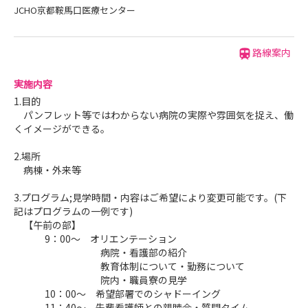
JCHO京都鞍馬口医療センター
路線案内
実施内容
1.目的
パンフレット等ではわからない病院の実際や雰囲気を捉え、働
くイメージができる。
2.場所
病棟・外来等
3.プログラム;見学時間・内容はご希望により変更可能です。(下
記はプログラムの一例です)
【午前の部】
9：00～ オリエンテーション
病院・看護部の紹介
教育体制について・勤務について
院内・職員寮の見学
10：00～ 希望部署でのシャドーイング
11：40～ 先輩看護師との親睦会・質問タイム