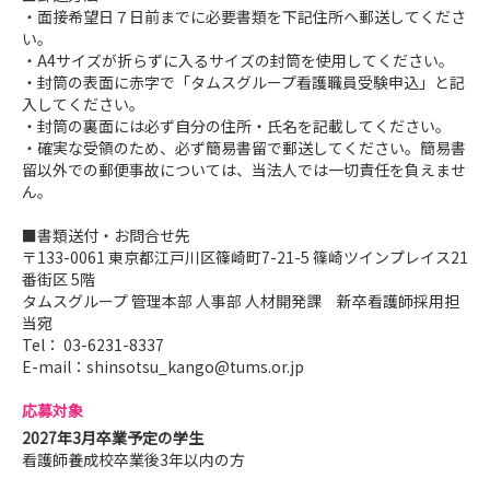
・面接希望日７日前までに必要書類を下記住所へ郵送してくださ
い。
・A4サイズが折らずに入るサイズの封筒を使用してください。
・封筒の表面に赤字で「タムスグループ看護職員受験申込」と記
入してください。
・封筒の裏面には必ず自分の住所・氏名を記載してください。
・確実な受領のため、必ず簡易書留で郵送してください。簡易書
留以外での郵便事故については、当法人では一切責任を負えませ
ん。
■書類送付・お問合せ先
〒133-0061 東京都江戸川区篠崎町7-21-5 篠崎ツインプレイス21
番街区 5階
タムスグループ 管理本部 人事部 人材開発課 新卒看護師採用担
当宛
Tel： 03-6231-8337
E-mail：shinsotsu_kango@tums.or.jp
応募対象
2027年3月卒業予定の学生
看護師養成校卒業後3年以内の方