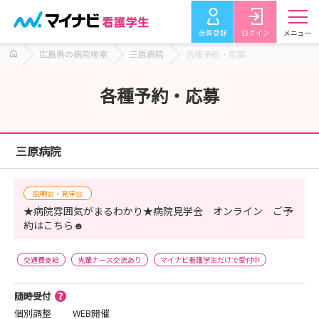
会員登録
ログイン
メニュー
広島県の病院検索
三原病院
各種予約・応募
各種予約・応募
三原病院
説明会・見学会
★病院雰囲気がまるわかり★病院見学会 オンライン ご予
約はこちら☻
交通費支給
先輩ナース交流あり
マイナビ看護学生だけで受付中
随時受付
個別調整
WEB開催