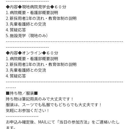
-------------------------
◆内容◆現地病院見学会◆６０分
1. 病院概要・看護部概要説明
2. 新採用者1年の流れ・教育体制の説明
3. 先輩看護師との交流
4. 質疑応答
5. 施設見学（現地のみ）
--------------------------------------------------------------------
-------------------------
◆内容◆オンライン◆６０分
1. 病院概要・看護部概要説明
2. 新採用者1年の流れ・教育体制の説明
3. 先輩看護師との交流
4. 質疑応答
--------------------------------------------------------------------
------
■持ち物／服装■
持ち物は筆記用具のみで大丈夫です！
服装は、スーツでも私服でもどちらでも大丈夫です！
気軽にお参加ください！
-------------------
お申込み確定後、MAILにて「当日の参加方法」をご連絡いたし
ます。