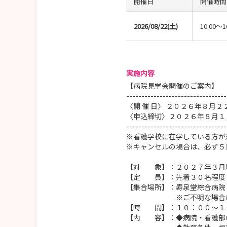
開催日
開催時間
2026/08/22(土)
10:00～1
実施内容
【病院見学会開催のご案内】
---------------------------------
〈開 催 日〉 ２０２６年８月２
〈申込締切〉２０２６年８月１
---------------------------------
※看護学校に在学している方が
※キャンセルの場合は、必ず５
【対 象】：２０２７年３月
【定 員】：先着３０名程度
【集合場所】：寿泉堂綜合病院
※ご不明な場合は病院１
【時 間】：１０：００～１
【内 容】：◆病院・看護部