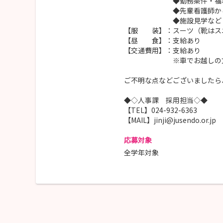
◆勤務条件・福利厚生
◆先輩看護師からの
◆施設見学など
【服 装】：スーツ（靴はス
【昼 食】：支給あり
【交通費用】：支給あり
※車でお越しの方はJパ
ご不明な点などございましたら
◆◇人事課 採用担当◇◆
【TEL】024-932-6363
【MAIL】jinji@jusendo.or.jp
応募対象
全学年対象