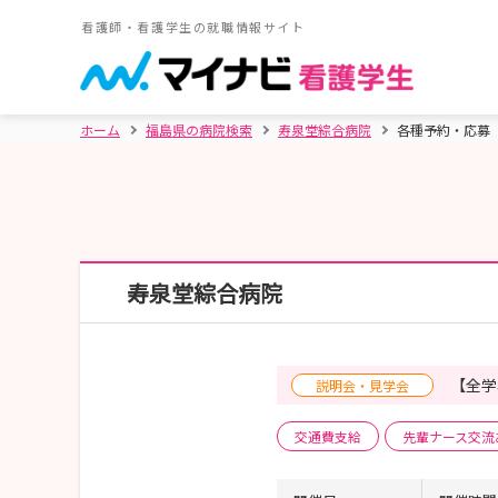
看護師・看護学生の就職情報サイト
ホーム
福島県の病院検索
寿泉堂綜合病院
各種予約・応募
寿泉堂綜合病院
【全学
説明会・見学会
交通費支給
先輩ナース交流