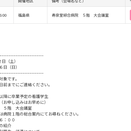
開催地区
備考（会場名など）
6:00
福島県
寿泉堂綜合病院 ５階 大会議室
-------------------------
２日（土）
６日（日）
-------------------------
対象です。
日前までにご連絡ください。
以降に卒業予定の看護学生
（お申し込みはお早めに）
 ５階 大会議室
階の総合案内にてお尋ねください。
６：００
の紹介