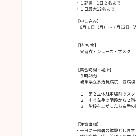
・１部署 1日２名まで
・１日最大12名まで
【申し込み】
6月１日（月）～７月13日（
【持 ち 物】
実習衣・シューズ・マスク
【集合時間・場所】
８時45分
岐阜県立多治見病院 西病棟
１．第 2 立体駐車場前のス
２．すぐ左手の階段から２階
３．階段を上がったら右手の
【注意事項】
・一日に一部署の体験とします