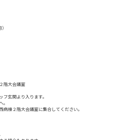
月）
２階大会議室
タッフ玄関より入ります。
へ。
西病棟２階大会議室に集合してください。
。