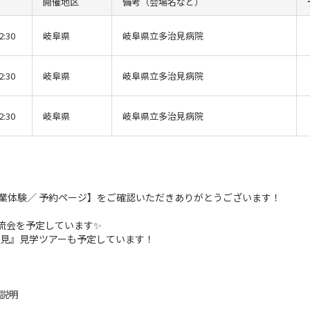
開催地区
備考（会場名など）
2:30
岐阜県
岐阜県立多治見病院
2:30
岐阜県
岐阜県立多治見病院
2:30
岐阜県
岐阜県立多治見病院
業体験／ 予約ページ】をご確認いただきありがとうございます！
流会を予定しています✨
見』見学ツアーも予定しています！
説明