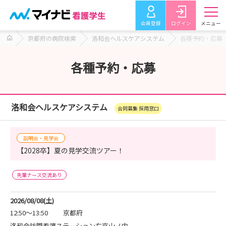
会員登録
ログイン
メニュー
京都府の病院検索
洛和会ヘルスケアシステム
各種予約・応募
各種予約・応募
洛和会ヘルスケアシステム
合同募集 採用窓口
説明会・見学会
【2028卒】夏の見学交流ツアー！
先輩ナース交流あり
2026/08/08(土)
12:50～13:50
京都府
洛和会訪問看護ステーション右京山ノ内