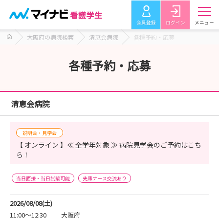
会員登録
ログイン
メニュー
大阪府の病院検索
清恵会病院
各種予約・応募
各種予約・応募
清恵会病院
説明会・見学会
【 オンライン 】≪ 全学年対象 ≫ 病院見学会のご予約はこち
ら！
当日面接・当日試験可能
先輩ナース交流あり
2026/08/08(土)
11:00～12:30
大阪府