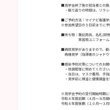
■見学会終了後の担当者との振
・振り返りの時間は、リラッ
■ご予約方法：マイナビ看護学
※参加希望日の５日前までに予
■持ち物：筆記用具、名札(研
実習用ユニフォーム、ナ
■病院見学がありますので、動
病棟見学（指導者のシャドウ
■感染予防対策についてのお願
・体調管理に努めてください
・当日は、マスク着用、手指
・見学前に検温と健康調査を実
※見学会予約の受付開始時期に
令和８年度前期（４月～９月開
令和８年度後期（１０月～３月