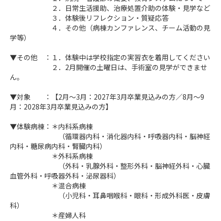
２．日常生活援助、治療処置介助の体験・見学など
３．体験後リフレクション・質疑応答
４．その他（病棟カンファレンス、チーム活動の見
学等）
▼その他 ：１．体験中は学校指定の実習衣を着用してください
２．2月開催の土曜日は、手術室の見学ができませ
ん。
▼対象 ：【2月～3月：2027年3月卒業見込みの方／8月～9
月：2028年3月卒業見込みの方】
▼体験病棟：＊内科系病棟
（循環器内科・消化器内科・呼吸器内科・脳神経
内科・糖尿病内科・腎臓内科）
＊外科系病棟
（外科・乳腺外科・整形外科・脳神経外科・心臓
血管外科・呼吸器外科・泌尿器科）
＊混合病棟
（小児科・耳鼻咽喉科・眼科・形成外科医・皮膚
科）
＊産婦人科