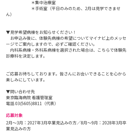
＊集中治療室
＊手術室（平日のみのため、2月は見学できませ
ん）
▼見学希望病棟をお知らせください！
お申込み後に、体験先病棟の希望についてマイナビ上のメッセ
ージでご案内しますので、必ずご確認ください。
内科系病棟・外科系病棟を選択された場合は、こちらで体験先
診療科を決定します。
ご応募お待ちしております。皆さんにお会いできることを心から
楽しみにしています。
▼問い合わせ先
東京臨海病院 看護管理室
電話 03(5605)8811（代表）
応募対象
2月～3月：2027年3月卒業見込みの方／8月～9月：2028年3月卒
業見込みの方